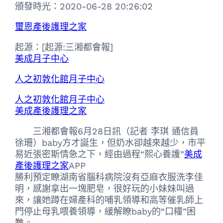
頒發時光：
2020-06-28 20:26:02
璽恩產後護理之家
起源：
[起源:三湘都會報]
美成月子中心
人之初敦化館月子中心
人之初敦化館月子中心
美成產後護理之家
三湘都會報6月28日訊（記者 李琪 通信員
徐珊）baby方才誕生，但奶水卻越來越少，市平
易近張密斯情急之下，經由過程“熙心養護”
美成
產後護理之家
APP
勝利預定瞭湖南省腦科病院沒有亞麻衣服洗李佳
明，感謝拿出一塊肥皂，很好玩的小妹妹叫過
來，讓她蹲在婦產科的哺乳領導和高等催乳師上
門停止母乳喂養領導，緩解瞭baby的“口糧”困
難。