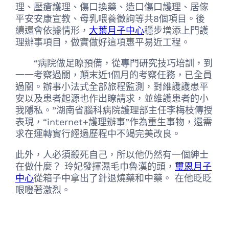
理、壓瘡護理、傷口換藥、造口傷口護理、居傢
平安安康宣教、母乳喂養徵詢等共8個項目。後
續還會依據情形，
大葉月子中心
穩步增添上門護
理辦事項目，做實做好這項惠平易近工程。
“病院做足瞭預備，從專門研究技巧培訓，到
一一考察過關，顛末近1個月的考察任務，已全員
過關。辦事小法式全部旅程監測，對維護護患平
安以及患者起源也作出瞭請求，並維護患者的小
我隱私。”湖南省腦科病院護理部主任李梅枝傳授
表現，“internet+護理辦事”作為重生事物，還需
求在運轉實行經過歷程中不竭完美改良。
此外，人必須殺死自己，所以他仍然有一個紳士
在做什麼？ 玲妃發揮濕毛巾魯漢的頭，
璽恩月子
中心
從箱子中拿出了針退燒藥和中藥。 在他眨眨
眼瞪著激烈。