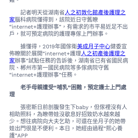
記者明天從湖南省
人之初敦化館產後護理之
家
腦科病院懂得到，該院近日守舊瞭
“internet+護理辦事”，有需求的市平易近足不出
戶，就可預定病院的護理專傢上門辦事。
據懂得，2019年國傢衛
美成月子中心
健委宣
佈瞭關於展開“internet+護理
人之初產後護理之
家
辦事”試點任務的告訴後，湖南省已有省國民病
院、郴州市第一國民病院等多傢病院守舊
“internet+護理辦事”任務。
老手母親遭受“哺乳”困難，預定護士上門處
理
張密斯日前剖腹發生下baby，但傢裡沒有人
相助照料，為瞭帶娃沒歇息好招致奶水越來越
少。想往病院向大夫乞助，可還在坐月子的她帶
娃出門很是不便利。本日，她經由過程“熙心養
護”APP