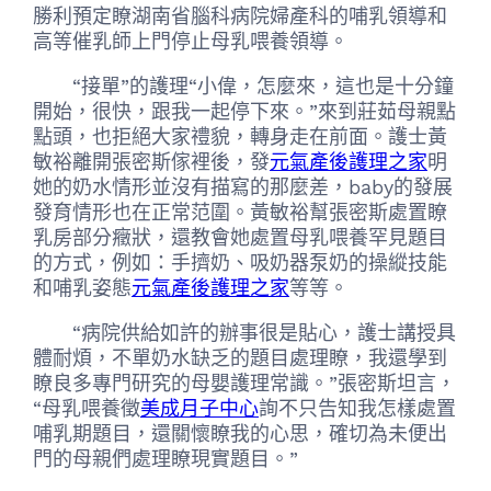
勝利預定瞭湖南省腦科病院婦產科的哺乳領導和
高等催乳師上門停止母乳喂養領導。
“接單”的護理“小偉，怎麼來，這也是十分鐘
開始，很快，跟我一起停下來。”來到莊茹母親點
點頭，也拒絕大家禮貌，轉身走在前面。護士黃
敏裕離開張密斯傢裡後，發
元氣產後護理之家
明
她的奶水情形並沒有描寫的那麼差，baby的發展
發育情形也在正常范圍。黃敏裕幫張密斯處置瞭
乳房部分癥狀，還教會她處置母乳喂養罕見題目
的方式，例如：手擠奶、吸奶器泵奶的操縱技能
和哺乳姿態
元氣產後護理之家
等等。
“病院供給如許的辦事很是貼心，護士講授具
體耐煩，不單奶水缺乏的題目處理瞭，我還學到
瞭良多專門研究的母嬰護理常識。”張密斯坦言，
“母乳喂養徵
美成月子中心
詢不只告知我怎樣處置
哺乳期題目，還關懷瞭我的心思，確切為未便出
門的母親們處理瞭現實題目。”