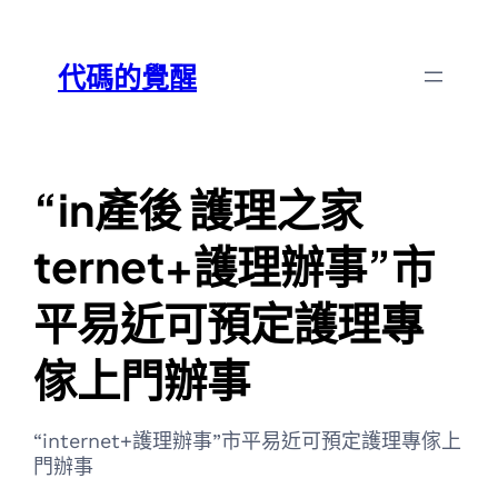
跳
Skip
至
to
代碼的覺醒
主
content
要
內
容
“in產後 護理之家
ternet+護理辦事”市
平易近可預定護理專
傢上門辦事
“internet+護理辦事”市平易近可預定護理專傢上
門辦事