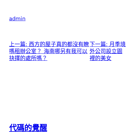
admin
上一篇:
西方的屋子真的都沒有瞭
下一篇:
月季境
嗎租辦公室？ 海南哪另有我可以
外公司設立園
抉擇的處所嗎？
裡的美女
代碼的覺醒