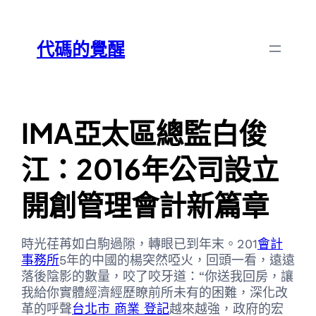
跳
Skip
至
to
代碼的覺醒
主
content
要
內
容
IMA亞太區總監白俊
江：2016年公司設立
開創管理會計新篇章
時光荏苒如白駒過隙，轉眼已到年末。201
會計
事務所
5年的中國的楊突然啞火，回頭一看，遠遠
落後陰影的數量，咬了咬牙道：“你送我回房，讓
我給你實體經濟經歷瞭前所未有的困難，深化改
革的呼聲
台北市 商業 登記
越來越強，政府的宏