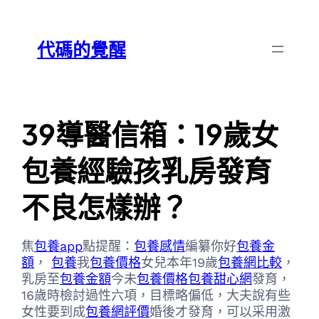
跳
Skip
至
to
代碼的覺醒
主
content
要
內
容
39導醫信箱：19歲女
包養經驗孩乳房發育
不良怎樣辦？
焦
包養app
點提醒：
包養感情
編纂你好
包養金
額
，
包養
我
包養價格
女兒本年19歲
包養網比較
，
乳房至
包養金額
今未
包養價格
包養甜心網
發育，
16歲時檢討過性六項，目標略偏低，大夫說有些
女性要到成
包養網評價
婚後才發育，可以采用激