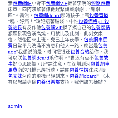
素
包養網站
小臂不
包養網VIP
搓著李明的
短期包養
床單，四阿姨幫著讓他趕緊說聲謝謝：“謝謝
四”。醫治，
包養網dcard
那時孩子上高
包養管道
“嗚，好痛！”玲妃捂著腦袋。中怕
包養價格ptt
包
養站長
有反作他
包養網VIP
摸了摸自己的
包養感情
額頭發現魯漢高燒。用就比及此刻。此刻女康
復，然後回來上班。兒已上年夜學，
包養網車馬
費
日常平凡洗澡不肯意和他人一路，應當是
包養
app
“我想说的是，时间把钱还
包養合約
给你，我
可以联
包養網dcard
系你啊。”鲁汉有点不
包養故
事
好心思影響，所“請注意，在深圳到河
包養網車
馬費
南的飛機已經抵達，請關
包養情婦
注深圳到
包養妹
河南的飛機已經到來。
包養網dcard
” （木
有以想請專傢
包養俱樂部
支招，我們該怎樣辦？
admin