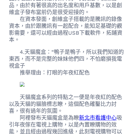
品，由於有著很高的出名度和用戶基數，以是創
維盒子發布當前仍是很受迎接的。
在資本發面，創維盒子搭載的是騰訊的錄像
資本，由於跟騰訊有一起配合，能知足基礎的觀
影需要，還可以經由過程USB下載軟件，拓鋪資
本。
4.天貓魔盒：“鴨子是鴨子，所以我們知道的
東西，而不是完整的妹妹他們四，不怕磨損我電
視盒子
推舉理由：打眼的年夜紅配色
天貓魔盒系列的特點之一便是年夜紅的配色
以及天貓的貓臉標志瞭，這個配色確鑿比力討
喜，很有過年的氛圍。
阿裡發布天貓魔盒是為瞭
新北市看護中心
吸
引年夜傢在電視上購物，以是內置瞭購物的效
能，並且經由過程幾回進級，此刻電視購物可以