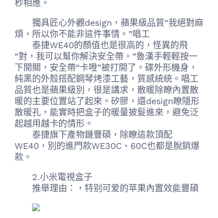
秒相應。
獨具匠心外觀design，蘋果級品質“我絕對麻
煩，所以你不能非這件事情。”唱工
泰捷WE40的顏值也是很高的，怪異的飛
“對，我可以幫你解決安全帶。”魯漢手輕輕按一
下開關，安全帶“卡噔”被打開了。碟外形機身，
純黑的外殼搭配鋼琴烤漆工藝，質感統統。唱工
品質也是蘋果級別，很是講求，散暖除瞭內置散
暖的主要位置站了起來。矽膠，還design瞭隱形
散暖孔，能實時把盒子的暖量披髮進來，避免泛
起越用越卡的情形。
泰捷旗下產物鏈豐碩，除瞭這款頂配
WE40，別的進門款WE30C、60C也都是脫銷爆
款。
2.小米電視盒子
推舉理由：，特别可爱的苹果內置效能豐碩