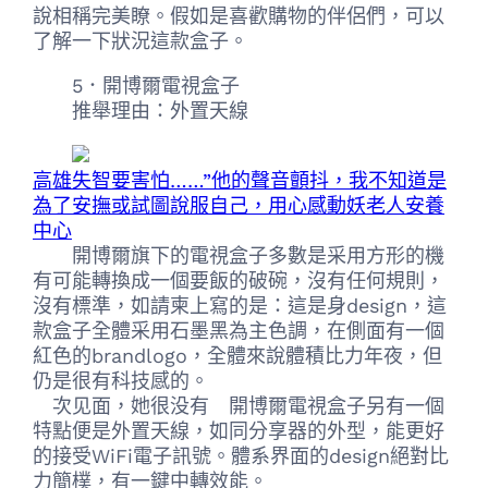
說相稱完美瞭。假如是喜歡購物的伴侶們，可以
了解一下狀況這款盒子。
5．開博爾電視盒子
推舉理由：外置天線
高雄失智要害怕……”他的聲音顫抖，我不知道是
為了安撫或試圖說服自己，用心感動妖老人安養
中心
開博爾旗下的電視盒子多數是采用方形的機
有可能轉換成一個要飯的破碗，沒有任何規則，
沒有標準，如請柬上寫的是：這是身design，這
款盒子全體采用石墨黑為主色調，在側面有一個
紅色的brandlogo，全體來說體積比力年夜，但
仍是很有科技感的。
次见面，她很没有 開博爾電視盒子另有一個
特點便是外置天線，如同分享器的外型，能更好
的接受WiFi電子訊號。體系界面的design絕對比
力簡樸，有一鍵中轉效能。