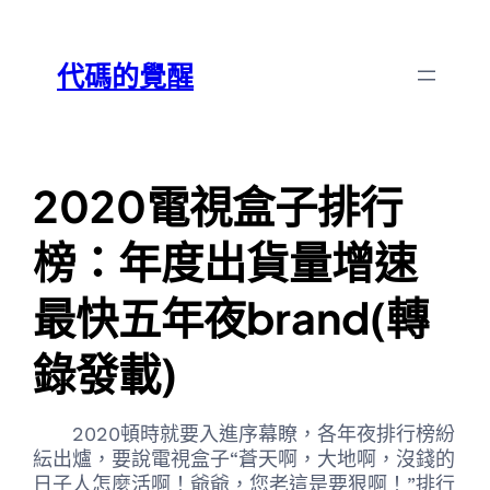
跳
Skip
至
to
代碼的覺醒
主
content
要
內
容
2020電視盒子排行
榜：年度出貨量增速
最快五年夜brand(轉
錄發載)
2020頓時就要入進序幕瞭，各年夜排行榜紛
紜出爐，要說電視盒子“蒼天啊，大地啊，沒錢的
日子人怎麼活啊！爺爺，您老這是要狠啊！”排行