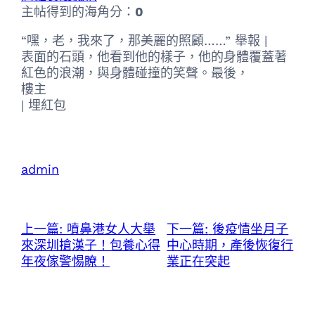
主帖得到的海角分：
0
“嘿，老，我來了，那美麗的照顧……” 舉報 |
表面的石頭，他看到他的樣子，他的身體覆蓋著
紅色的浪潮，與身體碰撞的笑聲。最後，
樓主
|
埋紅包
admin
上一篇:
噴鼻港女人大舉
下一篇:
後疫情坐月子
來深圳搶漢子！包養心得
中心時期，產後恢復行
年夜傢警惕瞭！
業正在突起