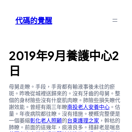
跳
Skip
至
to
代碼的覺醒
主
content
要
內
容
2019年9月養護中心2
日
母舅走瞭。手段，手背都有輸液事後未往的瘀
斑。昨晚從城裡送歸來的。沒有牙齒的母舅。整
個的身材險些沒有什麼肌肉瞭。肺險些損失瞭代
謝效能。曾經有兩三年瞭
南投老人安養中心
。估
量。年夜病院都往瞭。沒有措施。梗概完整便是
一個萎縮
彰化老人照顧
的
台東護理之家
，幹枯的
肺瞭。前面的這幾年，痰液良多。措辭老是喘息