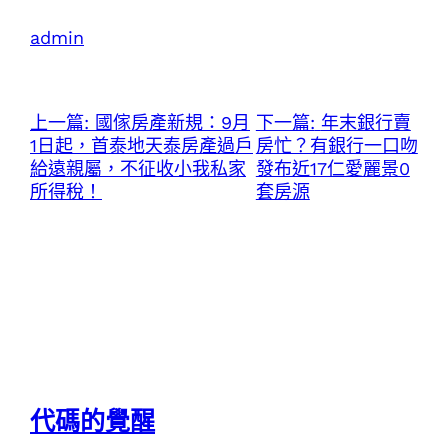
admin
上一篇:
國傢房產新規：9月
下一篇:
年末銀行賣
1日起，首泰地天泰房產過戶
房忙？有銀行一口吻
給遠親屬，不征收小我私家
發布近17仁愛麗景0
所得稅！
套房源
代碼的覺醒