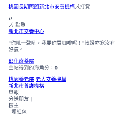
桃園長期照顧
新北市安養機構
人
打賞
0
人
點贊
新北市安養中心
“你吼一聲吼，我要你買咖啡呢！”韓媛亦寒沒有
好氣。
彰化療養院
主帖得到的海角分：
0
桃園養老院
老人安養機構
新北市養護機構
舉報 |
分送朋友 |
樓主
|
埋紅包