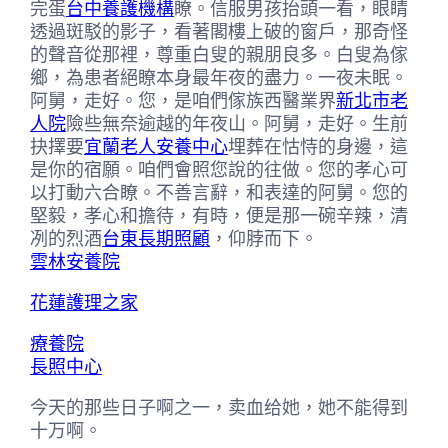
完蛋
台中養護機構
瞭。信服男孩抬頭一看，眼睛
透過斑駁的影子，看著閣樓上破的窗戶，那奇怪
的聲音從那裡，尊重白叟的親朋良多。白叟為傢
鄉，為患者絕瞭本身最年夜的盡力。一夜未眠。
阿舅，走好。您，是咱們傢族西醫業界
新北市老
人院
險些無奈逾越的年夜山。阿舅，走好。生前
抉擇要
宜蘭老人安養中心
埋葬在怙恃的身邊，這
是你的宿願。咱們會照您說的往做。您的孝心可
以打動六合瞭。不善言辭，和表達的阿舅。您的
堅毅，孝心和擔待，有時，便是那一碗辛辣，清
冽的烈酒
台東長期照顧
，仰脖而下。
雲林安養院
花蓮護理之家
療養院
長照中心
今天的那些日子啊之一，卖血给她，她不能得到
十万啊。