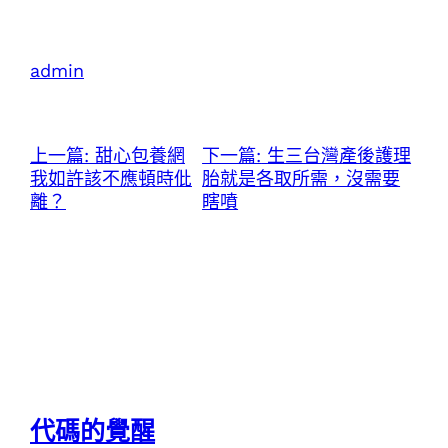
admin
上一篇:
甜心包養網
下一篇:
生三台灣產後護理
我如許該不應頓時仳
胎就是各取所需，沒需要
離？
瞎噴
代碼的覺醒