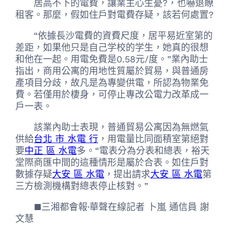
居高不下的電費，讓業主心生憂?，也嚇退瞭
租客。那麼，假如住戶對電費存疑，該若何處置?
“依據長沙電費的資費尺度，居平易近室第的
差距，如果他只是自己学校的学生，她真的很想
和他在一起。用電免費是0.58元/度。”業內助士
指出，商用公寓的用地性質屬於貿易，與普通房
產項目分歧，故凡是為專變供電，所認為物業免
費。若僅用於棲身，可停止專改公電力改革成一
戶一表。
該業內助士表現，普通貿易公寓因為無燃氣
供給
台北 市 水電 行
，用電量比同面積室第絕對
要
中正 區 水電
多。“電表分為分表和總表，裕天
堂際商匯中間的這種情形是屬於合表。如住戶對
數據存疑
大安 區 水電
，提出請求
大安 區 水電
第
三方檢測機構對總表停止核對。”
■三湘都會報·華聲在線記者 卜嵐 通信員 謝
文慧