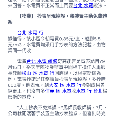
來回答。水電費不正常而上門要
台北 水電
說法。
【物業】 抄表呈現掉誤，將裝置主動免費體
系
台北 水電 行
據懂得，該小區今朝電費0.85元/度，船腳5.5
元/m3，水電費均采用手抄表的方法記載，由物
業同一代收。
電費
台北 水電 維修
奇高能否是電表題目?9
月15日，裕天堂際物業辦事中間相干擔任人馬師
長教師
松山 區 水電 行
回應說，以楊密斯傢為
例，電表抄錯是任務職員抄表呈現掉誤，多抄瞭
600度。他表現，到
大安 區 水電 行
今朝成果曾
經更正，也沒有多
信義 區 水電
收
水電 行 台北
楊
密斯的電費。
“人工抄表不免掉誤。”馬師長教師稱，7月，
公司就開端著手裝置主動抄表體系，但審批時光