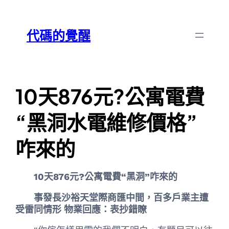
跳
Skip
至
to
代碼的覺醒
主
content
要
內
容
10天876元?公寓電費
“黑洞水電維修價格”
咋來的
10天876元?公寓電費“黑洞”咋來的
事發長沙裕天堂際商匯中間，百多戶業主遭
受雷同情形 物業回應：表抄錯瞭