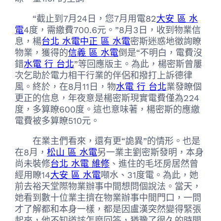
“截止到7月24日，您7月用電82
大安 區 水
電
4度，需繳費700.6元。”8月3日，收到物業信
息，楊
台北 水電
中正 區 水電
密斯迷惑地徵詢瞭
物業，獲得的
信義 區 水電
倒是“不明白，電費沒
錯
水電 行 台北
”等回應版主。為此，楊密斯曾屢
次乞助於電力相干行業的伴侶和撥打上訴德律
風。終於，在8月11日，物
水電 行 台北
業發瞭個
更正的信息，年夜意是楊密斯現實電費僅為224
度，多算瞭600度。這也意味著，楊密斯的應繳
電費被多算瞭510元。
在業主們看來，還有更“詭異”的情形。也是
在8月，
松山 區 水電
另一業主劉密斯發明，本身
尚未裝修
台北 水電 維修
、進住的毛坯房居然曾
經用瞭14
大安 區 水電
噸水、31度電。為此，她
前去裕天堂際物業辦事中間想問個說法。當天，
她看到數十位業主擠在物業辦事中間門口，一問
才了解都和本身一樣，都是因盧漢突然變得緊張
起來，他不知道該怎麼回答，猶豫了很久的時間