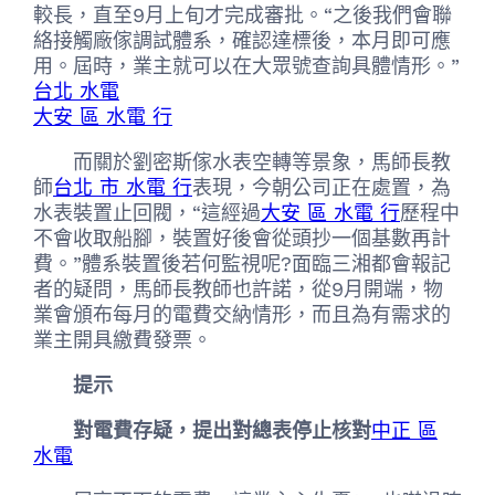
較長，直至9月上旬才完成審批。“之後我們會聯
絡接觸廠傢調試體系，確認達標後，本月即可應
用。屆時，業主就可以在大眾號查詢具體情形。”
台北 水電
大安 區 水電 行
而關於劉密斯傢水表空轉等景象，馬師長教
師
台北 市 水電 行
表現，今朝公司正在處置，為
水表裝置止回閥，“這經過
大安 區 水電 行
歷程中
不會收取船腳，裝置好後會從頭抄一個基數再計
費。”體系裝置後若何監視呢?面臨三湘都會報記
者的疑問，馬師長教師也許諾，從9月開端，物
業會頒布每月的電費交納情形，而且為有需求的
業主開具繳費發票。
提示
對電費存疑，提出對總表停止核對
中正 區
水電