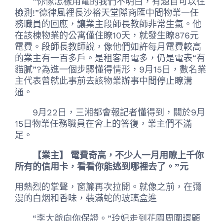
“你傢怎樣用電的我們不明白，有題目可以往
檢測!”德律風裡長沙裕天堂際商匯中間物業一任
務職員的回應，讓業主段師長教師非常生氣。他
在該棟物業的公寓僅住瞭10天，就發生瞭876元
電費。段師長教師說，像他們如許每月電費較高
的業主有一百多戶。是租客用電多，仍是電表“有
貓膩”?為進一個步驟懂得情形，9月15日，數名業
主代表曾就此事前去該物業辦事中間停止瞭溝
通。
9月22日，三湘都會報記者懂得到，關於9月
15日物業任務職員在會上的答復，業主們不滿
足。
【業主】 電費奇高，不少人一月用瞭上千你
所有的信用卡，看看你能逃到哪裡去了。”元
用熱烈的掌聲，窗簾再次拉開。就像之前，在彌
漫的白烟和香味，裝滿蛇的玻璃盒進
“李大爺向你保證。”玲妃走到花園周圍環顧