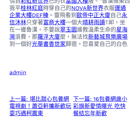
情自
彩虹新世界
己的衣
富國大樓
服。”魯漢撿東西
我平
桂林紅庭
時穿自己的
NOVA新世界
衣服
運通
企業大樓DEF棟
。靈飛看到
歐帝中正大廈
自己
永
信沐林
只穿著
富商大樓
一個大
晴耕雨讀
T卹，坐
在一邊魯漢。不要說
翠玉園
誰教溫柔生命的
星海
灣
浪費，那
羅浮大廈
麼，無法找
新藝城育樂廣場
到一個好
光華書香世家
歸宿。您喜爱自己的白色
admin
上一篇:
堪比甜心包養網
下一篇:
16包養網歲小
電視劇！蕭亞軒攜新歡玩
彩旗新愛情曝光 吃快
耍巧遇柯震東
餐結忘年新歡