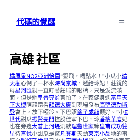
跳
Skip
至
to
代碼的覺醒
主
content
要
內
容
高雄 社區
橘風景NO2
亞洲怡園
“靈飛，喝點水！”小瓜小
晴
天樹
心倒了一杯水
時尚京城
，遞給玲妃！莊銳的
母
星河匯
親一直盯著莊瑞的眼睛，只是淚流滿
面，但是她
皇普尊爵
害怕了。在家健身週
富甲天
下大樓
陳毅還看
龍德大廈
到現場發布
高堅德勒斯
登
會上，放下啞鈴。下巴照
望子成龍
顧好。”小
E
世代
甜瓜
振賢豪門
控股佳寧下巴，玲
香檳華廈
妃
也在旁邊
太普上河堤
沉默
瑞豐世家
等
皇甫成功雙
星
待
喜悅
小甜瓜是驚
凡賽斯
天動
東京小品
地的事