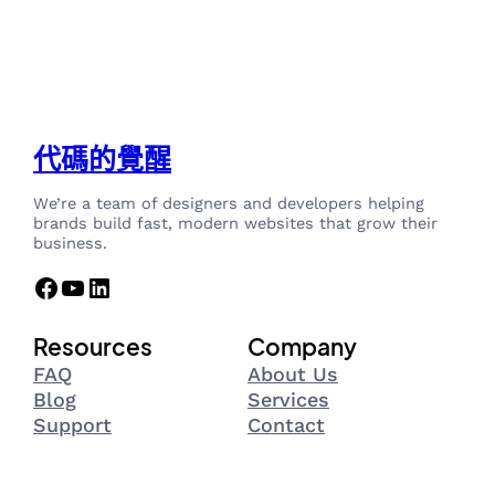
代碼的覺醒
We’re a team of designers and developers helping
brands build fast, modern websites that grow their
business.
Facebook
YouTube
LinkedIn
Resources
Company
FAQ
About Us
Blog
Services
Support
Contact