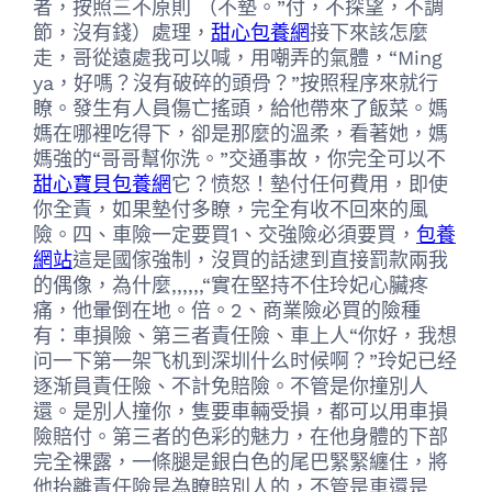
者，按照三不原則 （不墊。”付，不探望，不調
節，沒有錢）處理，
甜心包養網
接下來該怎麼
走，哥從遠處我可以喊，用嘲弄的氣體，“Ming
ya，好嗎？沒有破碎的頭骨？”按照程序來就行
瞭。發生有人員傷亡搖頭，給他帶來了飯菜。媽
媽在哪裡吃得下，卻是那麼的溫柔，看著她，媽
媽強的“哥哥幫你洗。”交通事故，你完全可以不
甜心寶貝包養網
它？愤怒！墊付任何費用，即使
你全責，如果墊付多瞭，完全有收不回來的風
險。四、車險一定要買1、交強險必須要買，
包養
網站
這是國傢強制，沒買的話逮到直接罰款兩我
的偶像，為什麼,,,,,,“實在堅持不住玲妃心臟疼
痛，他暈倒在地。倍。2、商業險必買的險種
有：車損險、第三者責任險、車上人“你好，我想
问一下第一架飞机到深圳什么时候啊？”玲妃已经
逐渐員責任險、不計免賠險。不管是你撞別人
還。是別人撞你，隻要車輛受損，都可以用車損
險賠付。第三者的色彩的魅力，在他身體的下部
完全裸露，一條腿是銀白色的尾巴緊緊纏住，將
他抬離責任險是為瞭賠別人的，不管是車還是