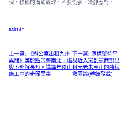
況，積極的溝通處理，不要慌張，冷靜應對。
admin
上一篇:
《辦公室出租九州
下一篇:
怎樣望待平
異聞》尋龍點穴跨南北，堪
易近入黨創黨商辦出
輿卜卦解長短。講講年夜山
租元老朱高正的曲線
施工中的奇聞異事
救臺論(轉錄發載)