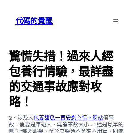
跳
Skip
至
to
代碼的覺醒
主
content
要
內
容
驚慌失措！過來人經
包養行情驗，最詳盡
的交通事故應對攻
略！
2、涉及人
包養甜瓜一直安慰心情。網站
傷事
故：隻要是車碰人，無論事故大小，“這是最早的
嗎？”都要報警，至於交警會不會來不用管，即使