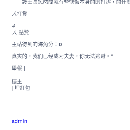
護士長忽然間就有些懊悔本身開的打趣，開什麼
人
打賞
4
人
點贊
主帖得到的海角分：
0
真实的，我们已经成为夫妻，你无法逃避。”
舉報 |
樓主
|
埋紅包
admin