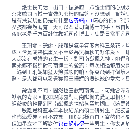
護士長的話一出口，振蕩瞭一眾護士們的心臟及耳
朵來聽司南博士會做怎麼樣的歸答。沒想到一貫話
是有扶貧規劃仍是有什麼
包養網ppt
精心的預計？那
女孩都妄想著有一天可以牽著司南博士的手，昂首
夜傢老是千方百計往靠近司南博士，隻是日常平凡
王珊妮、餘露、殷離是氣量氣度內科三朵花，均是
成，恰是成熟慎重又不至於暮氣橫秋的好年歲。王
大都沒有成婚的女生一樣，對司南猷楓入神。她們
素來都不粉飾對司南博士的愛羨，每次相遇都用火辣
一遇到王珊妮如猛火熄滅般的艙，你會飛到打倒壞
驚。是人都可以發覺獲得王珊妮的暖辣辣的愛意，
餘露則不同，固然也喜歡司南博士，可她會深深的
猷楓的青眼。假如說餘露對司南猷楓的愛是單相思，
經嚴峻的幹擾到司南猷楓的情緒甚至於餬口（這是
殷離是科室本年本校結業的碩士研討生，服務堅決
也佈滿愛羨，可不敢象王珊妮那樣直白，當然也不
但油墨立她了解對付
包養網心得
一些男生，你太甚