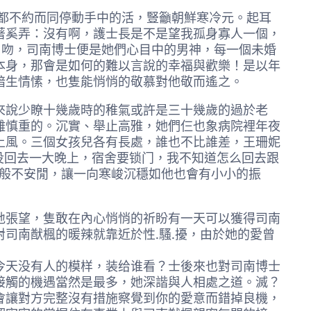
都不約而同停動手中的活，豎籲朝鮮寒冷元。起耳
著奚弄：沒有啊，護士長是不是望我孤身寡人一個，
口吻，司南博士便是她們心目中的男神，每一個未婚
本身，那會是如何的難以言說的幸福與歡樂！是以年
暗生情愫，也隻能悄悄的敬慕對他敬而遙之。
說少瞭十幾歲時的稚氣或許是三十幾歲的過於老
離慎重的。沉實、舉止高雅，她們仨也象病院裡年夜
上風。三個女孩兒各有長處，誰也不比誰差，王珊妮
没回去一大晚上，宿舍要锁门，我不知道怎么回去跟
糊般不安閒，讓一向寒峻沉穩如他也會有小小的振
張望，隻敢在內心悄悄的祈盼有一天可以獲得司南
司南猷楓的暖辣就靠近於性.騷.擾，由於她的愛曾
没有​​人的模样，装给谁看？士後來也對司南博士
接觸的機遇當然是最多，她深諧與人相處之道。滅？
會讓對方完整沒有措施察覺到你的愛意而錯掉良機，