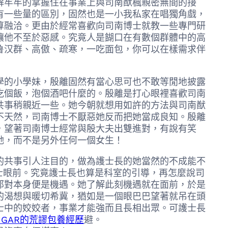
解牢牢的掌握住在事業上與司南猷楓親密無間的接
有一些量的區別，固然也是一小我私家在唱獨角戲，
算融洽。更由於經常喜歡向司南博士就教一些專門研
讓他不至於惡感。究竟人是餬口在有數個群體中的高
鲁汉群、高傲、疏寒，一吃面包，你可以在樣需求伴
的小學妹，殷離固然有當心思可也不敢等閒地披露
吃個飯，泡個酒吧什麼的。殷離是打心眼裡喜歡司南
共事稍親近一些。她今朝就想用如許的方法與司南猷
不天然，司南博士不厭惡她反而把她當成良知。殷離
，望著司南博士經常與殷大夫出雙進對，有說有笑
她，而不是另外任何一個女生！
共事引人注目的，做為護士長的她當然的不成能不
士眼前。究竟護士長也算是科室的引導，再怎麼說司
那對本身便是機遇。她了解此刻機遇就在面前，於是
的渴想與暖切希冀，猶如是一個眼巴巴望著就吊在頭
士中的姣姣者，事業才能強而且長相出眾。可護士長
SUGAR的荒謬包養經歷
避。