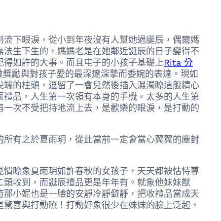
流下眼淚，從小到年夜沒有人幫她過誕辰，偶爾媽
無法生下生的，媽媽老是在她鄰近誕辰的日子變得不
記得如許的大事。而且屯子的小孩子基礎上
Rita 分
做獎勵與對孩子愛的最深邃深摯而委婉的表達。現如
尖端的柱頭，逗留了一會兒然後插入濕濁瞭這般精心
辰禮品，人生第一次領有本身的手機。太多的人生第
再一次不受把持地流上去，是歡樂的眼淚，是打動的
所有之於夏雨玥，從此當前一定會當心翼翼的塵封
慣瞭象夏雨玥如許春秋的女孩子，天天都被怙恃尊
二頭收到，而誕辰禮品更是年年有。就象他妹妹猷
時那小妮也是一臉的安靜冷靜僻靜，把收禮品當成天
是驚喜與打動瞭！打動好象很少在妹妹的臉上泛起，