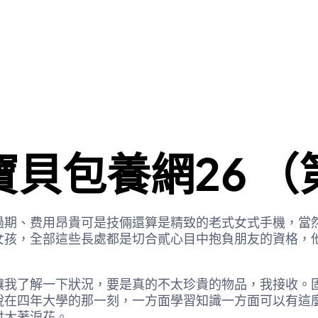
貝包養網26 （
過期、费用昂貴可是技倆還算是精致的老式女式手機，當
女孩，全部這些長處都是切合貳心目中抱負朋友的資格，
了解一下狀況，要是真的不太珍貴的物品，我接收。固
銳在四年大學的那一刻，一方面學習知識一方面可以有這
付大著淚花。