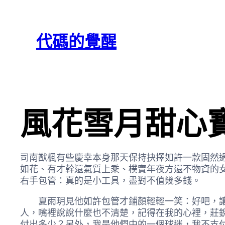
跳
Skip
至
to
代碼的覺醒
主
content
要
內
容
風花雪月甜心寶
司南猷楓有些慶幸本身那天保持抉擇如許一款固然
如花、有才幹還氣質上乘、樸實年夜方還不物資的
右手包管：真的是小工具，盡對不值幾多錢。
夏雨玥見他如許包管才鋪顏輕輕一笑：好吧，讓我
人，嘴裡說說什麼也不清楚，記得在我的心裡，莊
付出多少？另外，我是他們中的一個球迷，我不支