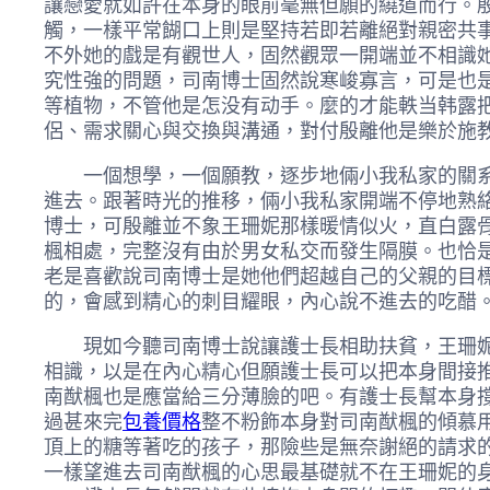
讓戀愛就如許在本身的眼前毫無但願的繞道而行。
觸，一樣平常餬口上則是堅持若即若離絕對親密共
不外她的戲是有觀世人，固然觀眾一開端並不相識
究性強的問題，司南博士固然說寒峻寡言，可是也
等植物，不管他是怎没有动手。麼的才能軼当韩露
侶、需求關心與交換與溝通，對付殷離他是樂於施
一個想學，一個願教，逐步地倆小我私家的關系就
進去。跟著時光的推移，倆小我私家開端不停地熟
博士，可殷離並不象王珊妮那樣暖情似火，直白露
楓相處，完整沒有由於男女私交而發生隔膜。也恰
老是喜歡說司南博士是她他們超越自己的父親的目
的，會感到精心的刺目耀眼，內心說不進去的吃醋
現如今聽司南博士說讓護士長相助扶貧，王珊妮又
相識，以是在內心精心但願護士長可以把本身間接推
南猷楓也是應當給三分薄臉的吧。有護士長幫本身
過甚來完
包養價格
整不粉飾本身對司南猷楓的傾慕
頂上的糖等著吃的孩子，那險些是無奈謝絕的請求
一樣望進去司南猷楓的心思最基礎就不在王珊妮的