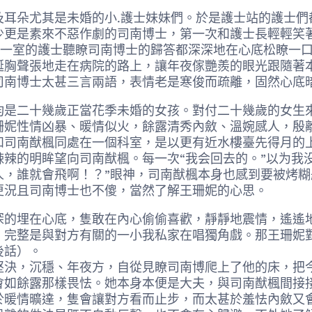
朵尤其是未婚的小.護士妹妹們。於是護士站的護士們
少更是素來不惡作劇的司南博士，第一次和護士長輕輕笑
一室的護士聽瞭司南博士的歸答都深深地在心底松瞭一
挻胸聲張地走在病院的路上，讓年夜傢艷羨的眼光跟隨著
司南博士太甚三言兩語，表情老是寒俊而疏離，固然心底
二十幾歲正當花季未婚的女孩。對付二十幾歲的女生來
珊妮性情凶暴、暖情似火，餘露清秀內斂、溫婉感人，殷
和司南猷楓同處在一個科室，是以更有近水樓臺先得月的
辣的明眸望向司南猷楓。每一次“我会回去的。”以为我
人，誰就會飛啊！？”眼神，司南猷楓本身也感到要被烤
更況且司南博士也不傻，當然了解王珊妮的心思。
埋在心底，隻敢在內心偷偷喜歡，靜靜地震情，遙遙地
完整是與對方有關的一小我私家在唱獨角戲。那王珊妮對
後話）。
，沉穩、年夜方，自從見瞭司南博爬上了他的床，把今天
會如餘露那樣畏怯。她本身本便是大夫，與司南猷楓間接
於暖情曠達，隻會讓對方看而止步，而太甚於羞怯內斂又