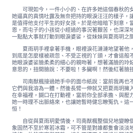
可現如今，一件小小的、在許多她這個春秋的女孩
她逼真的真情吐露及無奈把持的眼淚汪汪的樣子，
是值得他支付平生的好女孩。於是他暗暗下刻意，
恩，而屯子的小孩從小經過的事況著艱苦，也深深
一點點大事就打動到眼淚婆娑，從妹妹與夏雨玥之
夏雨玥手裡拿著手機，眼裡淚花漣漣地望著他，過
到底是怎麼樣被疏忽、不受正視的丫頭，才會這般
她眼淚婆娑臉柔柔的細心的親吻著，想著滿臉的玲
意思的，扭開臉說：不要啦！多臟啊！然後紅著臉
司南猷楓接過她手中的面巾紙說：當前我再也不許
它們與我溶為一體。然後長臂一伸就又把夏雨玥擁
在幸福裡，餬口在打動裡，當前你全部承擔、與壓
她一時理不出脈絡來，也讓她暫時健忘瞭冤仇。這一刻
恒！
自從與夏雨玥愛情後，司南猷楓整個兒地變瞭個樣
象固然不至於寒若冰霜，可不管是對誰都隻會淡淡