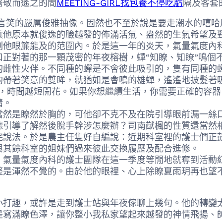
著敬而遙之的間
MEETING-GIRL找包養不停吃虧
隔及客套
笑的嚴厲俊雅抽像。固然也不至於說是要走潮水的嘻哈
讓他原本就俊逸的臉越發的佈滿活氣、盎然的生氣希望及
刻他眼簾能及的范圍內。於是這一年的炎天，氣量氣度內
正對著的那一顆茂密的年夜榕樹，蟬“知瞭、知瞭”鳴個
的雌性火伴。不同種的蟬是不會彼此吸引的，隻有同種的
的帶著笑意的雙眸，就猶如是會鳴的雄蟬，遙遙地披髮著
，時間越短開花。如果你想繼續生活，你需要正確的容器
情。
是瞭然於胸的，可他卻不克不及在院引導眼前漏一絲口
德引導了解然後脫手幹涉怎麼辦？司南猷楓的性質還當然
完說法。於是農主任隻好自編說：近期科室裡的護士們正
與其餘科室的姐妹們過來彼此交換履歷及配合進修。
氣量氣度內科的護士團隊在這一季度等閒地就奪到活動
渾然不覺的。由於他的眼裡、心上除瞭夏雨玥再也望不
趣，或許是走到護士站與年夜傢聊上幾句。他的轉變太
是寫滿瞭色澤，讓你整小我私家望起來越發的神情飛揚、