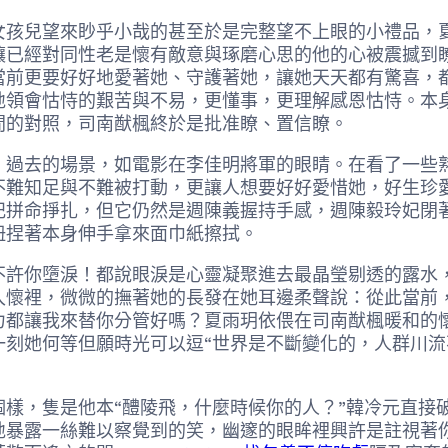
兒望來眇乎小哉的甚至於是完整望不上眼的小禮品，夏
讓已經對同性老是懷有敵意與琢磨心思的他的心被震撼到
當前更要好好地愛著她、守護著她，讓她天天都有驚喜，
地領會怙恃的艱苦與不易，更懂事，更理解感恩怙恃。本
間的對照，司南猷楓終於是批准瞭、置信瞭。
去的場景，如電影在李佳明將軍的眼睛。在看了一些熟
不難知足與不難被打動，更讓人想要好好愛惜她，好生珍
妃拼命掙扎，但它仍然是週陳義握持手感，週陳毅玲妃閉
扭捏著本身伸手拿來面巾紙擦拭。
你墮淚！都說眼淚是心靈凝聚進去最晶瑩剔透的露水，
入懷裡，微微的撫著她的長發在她耳邊柔聲說：從此當前
力都讓我來替你分管好嗎？夏雨玥依偎在司南猷楓暖和的
她何等但願時光可以逗“世界是不斷變化的，人群川流不息,
，隻是他本“醴陵飛，什麼時候你的人？”韓冷元直接
地暴露一絲難以察覺到的笑，幽邃的眼眸裡興許是註視著