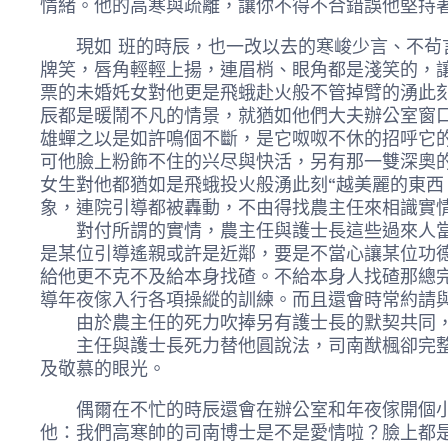
情緒。他的高寒與疏離，讓你不得不合錯誤他堅持
現如 班的時辰，也一改以去的寒峻少言、不茍言
牌笑，唇角輕輕上揚，連眉梢、眼角都是淺笑的，
票的未婚奼女對他更是飛蛾赴火般不管掉臂的湧此
辰都是暖鬧不凡的情景，就猶如他們大夫辦公室窗口
雄蟬之以是如許鳴個不斷，是它呶呶不休的招呼它
可他臉上粉飾不住的兴尽與快活，另有那一雙深奧
女生對他都猶如是飛蛾投火般湧此刻“越美麗的東西
象，連院引導都被轟動，不由得找農主任來相識實
對付所謂的實情，農主任與護士長這些過來人當然
是某位引導遙親或許是近鄰，要是不當心讓某位功
給他更不克不及給本身找碴。不給本身人找碴那總
導年夜傢入行各項操縱的訓練。而且還會時常約請
由於農主任的死力吹捧另有護士長的默契共同，
主任與護士長死力替他圓說法，司南猷楓卻完整是
及敬慕的眼光。
偶爾在不忙的時辰還會在辦公室和年夜傢開個小打
他：我們高寒帥的司南博士是不是愛情啦？臉上都