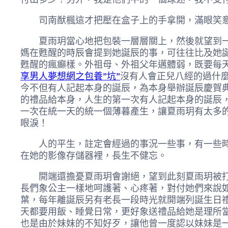
司南猷楓這才把壓在盒子上的手拿開，滿眼笑意
夏雨玥當心地把包裝一層層關上，然後就望到一部
媽在甦醒的時辰會提到她誕辰的事，可往往比及她
甦醒的瘋癲樣。外祖母、外祖父年邁體弱，既要每
享男人夢想網之包養”坑”
沒有人會正兒八經的過什
今不但有人記起本身的誕辰，為本身舉辦誕辰慶賀
的禮品給本身，人生的第一次有人記起本身的誕辰
一次在統一天的統一個薄暮產生，讓夏雨玥有太多
眼淚！
人的平生，註定會經過的事況一些事，有一些時光
在她的影像存儲器裡，長生不健忘。
開端還擔憂夏雨玥會謝絕，望到此刻夏雨玥被打動
長們象公主一樣地呵護著、心疼著，對付她們來說
葉，每年離誕辰另有老長一段時光就開端列誕生日
天都要用飯、睡覺日常，更好象送禮品給她是理所
也是由於妹妹的不知好歹，讓他曾一度認以妹妹是