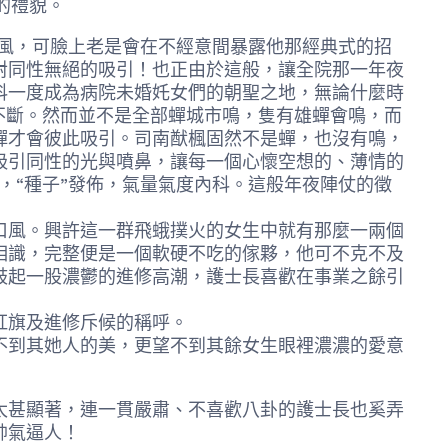
的禮貌。
風，可臉上老是會在不經意間暴露他那經典式的招
對同性無絕的吸引！也正由於這般，讓全院那一年夜
科一度成為病院未婚奼女們的朝聖之地，無論什麼時
不斷。然而並不是全部蟬城市鳴，隻有雄蟬會鳴，而
蟬才會彼此吸引。司南猷楓固然不是蟬，也沒有鳴，
吸引同性的光與噴鼻，讓每一個心懷空想的、薄情的
，“種子”發佈，氣量氣度內科。這般年夜陣仗的徵
風。興許這一群飛蛾撲火的女生中就有那麼一兩個
相識，完整便是一個軟硬不吃的傢夥，他可不克不及
鼓起一股濃鬱的進修高潮，護士長喜歡在事業之餘引
紅旗及進修斥候的稱呼。
到其她人的美，更望不到其餘女生眼裡濃濃的愛意
甚顯著，連一貫嚴肅、不喜歡八卦的護士長也奚弄
帥氣逼人！