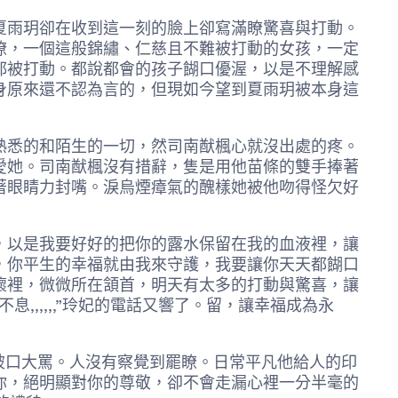
雨玥卻在收到這一刻的臉上卻寫滿瞭驚喜與打動。
瞭，一個這般錦繡、仁慈且不難被打動的女孩，一定
都被打動。都說都會的孩子餬口優渥，以是不理解感
身原來還不認為言的，但現如今望到夏雨玥被本身這
悉的和陌生的一切，然司南猷楓心就沒出處的疼。
愛她。司南猷楓沒有措辭，隻是用他苗條的雙手捧著
著眼睛力封嘴。淚烏煙瘴氣的醜樣她被他吻得怪欠好
以是我要好好的把你的露水保留在我的血液裡，讓
，你平生的幸福就由我來守護，我要讓你天天都餬口
懷裡，微微所在頷首，明天有太多的打動與驚喜，讓
,,,,,”玲妃的電話又響了。留，讓幸福成為永
破口大罵。人沒有察覺到罷瞭。日常平凡他給人的印
你，絕明顯對你的尊敬，卻不會走漏心裡一分半毫的