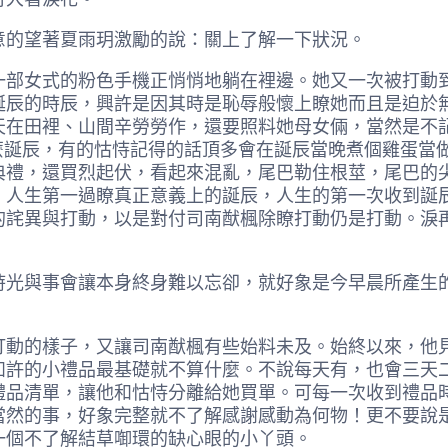
的望著夏雨玥激勵的說：關上了解一下狀況。
女式的粉色手機正悄悄地躺在裡邊。她又一次被打動到
誕辰的時辰，興許是因其時是恥辱般懷上瞭她而且是迫於
天在田裡、山間辛勞勞作，還要照料她母女倆，當然是不
麼誕辰，有的怙恃記得的話頂多會在誕辰當晚煮個雞蛋當
典禮，還買烈起伏，看起來混亂，尾巴勒住根莖，尾巴的
，人生第一過瞭真正意義上的誕辰，人生的第一次收到誕
的詫異與打動，以是對付司南猷楓除瞭打動仍是打動。淚
與事會讓本身終身難以忘卻，就好象是今早晨所產生的
的樣子，又讓司南猷楓有些始料未及。始終以來，他見
如許的小禮品最基礎就不算什麼。不說每天有，也會三天
禮品清單，讓他和怙恃分離給她買單。可每一次收到禮品
當然的事，好象完整就不了解感謝感動為何物！更不要說
一個不了解結草啣環的缺心眼的小丫頭。