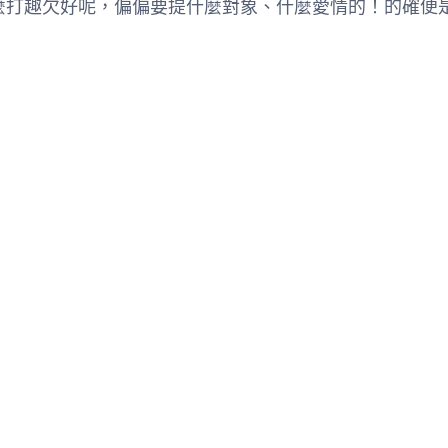
打趣欠好呢，偏偏要提什麼對象、什麼愛情的！的確便