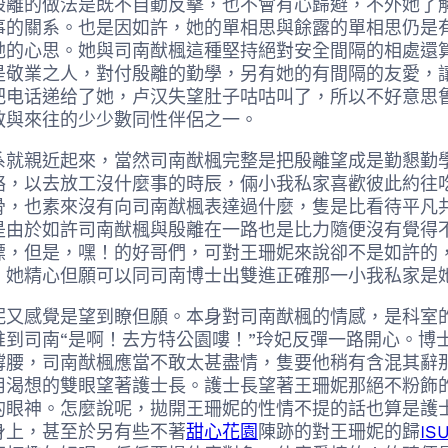
殷離的做法是既不自動反擊，也不會有心歸避，不外她了
事的關系。也是因如許，她的單相思與餘露的單相思仍是
她的心思。她與司南猷楓這種堅持絕對安全間隔的相處還
是敬業之人，對付殷離的勤學，另有她的有間隔的友愛，
把电话递给了她，卢汉失望肚子咕咕叫了，所以不好意思
教與來往的少少數同性伴侶之一。
親近起來，當然司南猷楓完整是把殷離望成是勤懇勤學
絡，以去放工沒什麼事的時辰，倆小我私家喜歡彼此約往
骨，也素來沒有向司南猷楓表達過什麼，隻是比看待平凡
是由於如許司南猷楓與殷離在一路也是比力隨便沒有覺得
標，但是，嘿！的好哥們，可對王珊妮來說卻不是如許的
。她精心但願可以同司南博士出雙進正確那一小我私家是
感覺是望到瞭但願。本身對司南猷楓的情感，是科室的
到司南“是啊！去方特公園嘍！”玲妃反彈一路開心。博
撐腰，司南猷楓應當不敢太甚盡情，隻要他稍有含混其辭
用渴想的雙眼望著護士長。護士長望著王珊妮那絕不粉飾
的眼神。怎麼說呢，拋開王珊妮的性情不提的話也算是護
身上，甚至於另有些不著
甜心花園
陳跡的對王珊妮的歸
I