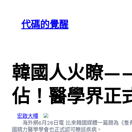
跳
Skip
至
to
代碼的覺醒
主
content
要
內
容
韓國人火瞭—
佔！醫學界正式
宏啟大樓
海外網6月26日電 比來韓國媒體一篇題為《隻
國精力醫學學會也正式認可瞭該疾病。