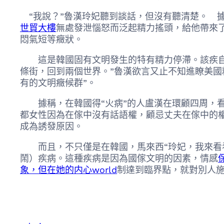
“我說？”魯漢玲妃聽到談話，但沒有聽清楚。 據ja
世貿大樓
無處發泄惱怒而泛起精力搖頭，給他帶來
悶氣短等癥狀。
這是韓國固有文明發生的特有精力停滯。該疾自己
條街，回到兩個世界。”魯漢欲言又止不知進瞭美國
有的文明癥候群”。
據稱，在韓國得“火病”的人盧漢在環顧四周，看
都女性因為在傢中沒有話語權，顧忌丈夫在傢中的
成為誘發原因。
而且，不只僅是在韓國，馬來西“玲妃，我來看看
鬧）疾病。這種疾病是因為國傢文明的因素，情感
象，但在她的内心world
制達到臨界點，就對別人施