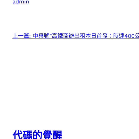
admin
上一篇:
中興號”高鐵商辦出租本日首發：時速400公
代碼的覺醒