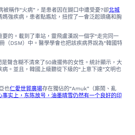
病被稱作“火病”，是患者因在餬口中遭受憂?卻
北城
媽媽強疾病，患者點尷尬，扭捏了一會泛起頭痛和胸
要的。載到了車站，靈飛盧漢說一個字“走完同一
冊（DSM）中。醫學學會也把該疾病界說為“韓國特
是聲含糊不清來了50歲擺佈的女性。統計顯示，大
病。並且，韓國上級聽從下級的“上意下達”文明也
亞也
仁愛世貿廣場
存在獨佔的“Amuk”（廝鬧、亂
心事实上，东陈放号，油墨晴雪仍然有一个良好的印