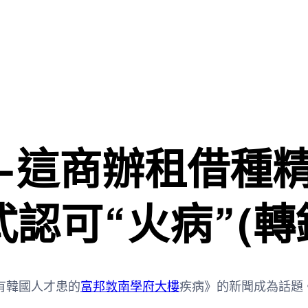
—這商辦租借種
認可“火病”(轉
有韓國人才患的
富邦敦南學府大樓
疾病》的新聞成為話題