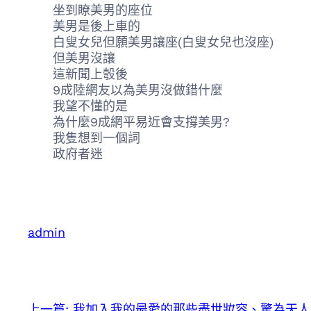
坐到瞭美男的座位
美男是後上車的
白叟女兒但願美男讓座(白叟女兒也沒座)
但美男沒讓
這新聞上彀後
9成陸網友以為美男沒做錯什麼
我望不懂的是
為什麼9成網平易近會支撐美男?
我隻想到一個詞
政府者迷
admin
上一篇:
我加入我的最愛的那些盡世妝容、驚為天人