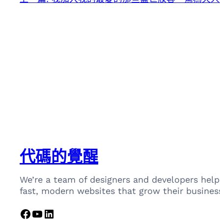
代碼的覺醒
We’re a team of designers and developers help
fast, modern websites that grow their busines
Facebook
YouTube
LinkedIn