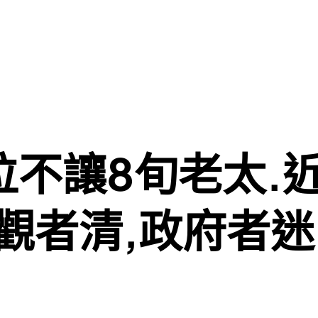
不讓8旬老太.
觀者清,政府者迷