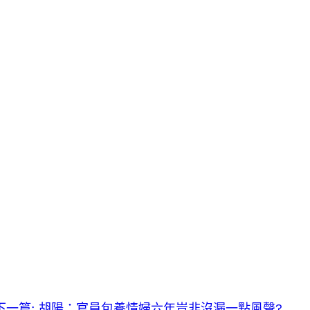
下一篇:
胡陽：官員包養情婦六年豈非沒漏一點風聲?