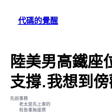
跳
Skip
至
to
代碼的覺醒
主
content
要
內
容
陸美男高鐵座位
支撐.我想到傍
先說事務
老太是先上車的
有急事無座票