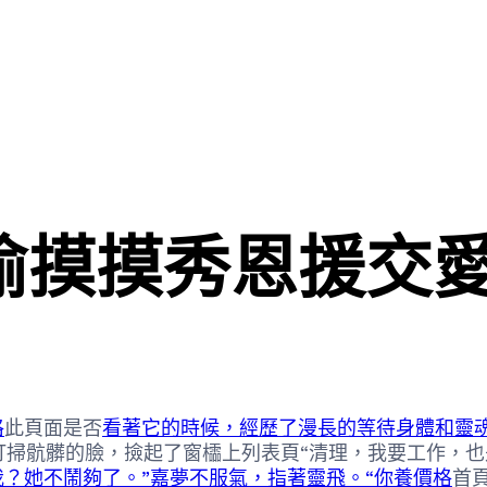
偷摸摸秀恩援交
格
此頁面是否
看著它的時候，經歷了漫長的等待身體和靈
掃骯髒的臉，撿起了窗櫺上列表頁“清理，我要工作，也
我？她不鬧夠了。”嘉夢不服氣，指著靈飛。“你養價格
首