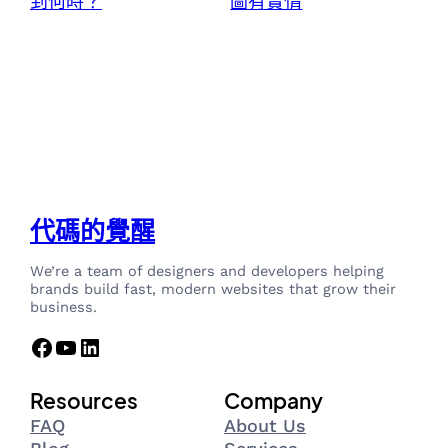
到何時？
圖有實情
代碼的覺醒
We’re a team of designers and developers helping
brands build fast, modern websites that grow their
business.
Facebook
YouTube
LinkedIn
Resources
Company
FAQ
About Us