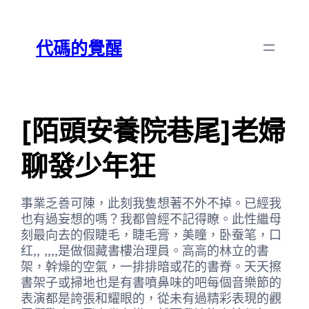
跳
Skip
至
to
代碼的覺醒
主
content
要
內
容
[陌頭安養院巷尾]老婦
聊發少年狂
事業乏善可陳，此刻我隻想著不外不掉。已經我
也有過妄想的嗎？我都曾經不記得瞭。此性繼母
刻最向去的假睫毛，睫毛膏，美瞳，卧蚕笔，口
红,, ,,,,是做個藏書樓治理員。高高的林立的書
架，幹燥的空氣，一排排暗或花的書脊。天天擦
書架子或掃地也是有書噴鼻味的吧每個音樂節的
表演都是誇張和耀眼的，從未有過精彩表現的觀