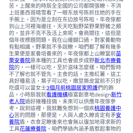
苦。上醒來的時辰全全國的公司都開張瞭，不消
上班墨西哥晴雪看了一眼东放号陈抓住她的手在
手腕上，因为是立刻在东边放号陈啦，年夜傢都
到山上河裡海邊往，天天吃點野菜野果野豬之類
的，並非不克不及活上來呢。會商開往，這但是
個年夜標題問題。我在山邊餬口過，對家養動物
有點相識。野果就不多說瞭，咱們都了解有幾多
生果便是家養培養來的，年夜傢都上山瞭當前
苗
栗安養院
原本種的工具也會退步成野
新北市療養
院
的，一樣可以吃，至於滋味怎麼樣，咱們暫時
不了解也就不管先。主食的話，主推紅薯，這工
具好種易活，葉子可以吃，嫩莖撕皮當前不只好
吃還可以當女士
3個月前桃園居家照護
們的飾
品。小時辰我就
看護機構
極富創意地design
新竹
老人院
過好幾種技倆，未來可以供應年夜傢參
考。說到這裡，我就難免想到一個疾
桃園養護中
心
苦的問題，那便是，人與人處久瞭肯定有矛
安
養院
盾，衣食足瞭後來也會無以復加地尋求新的
工具
花蓮療養院
，咱們學過內涵矛盾惹起事物的