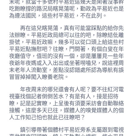
末呢，就當十多號村平易近這幾天是閑著沒事幹
吃飽瞭撐的路況局瞎晃蕩呢，勤政為平易近也是
為遵法國民，這些村平易近，不在此列。
再在這兒瞎晃蕩，真有可能當踩點的給你先
法辦瞭。平易近政局總可以往的吧，除瞭結仳離
掛號，平易近政嘛，幾多可以從口頭上給這些村
平易近點撫慰吧？往瞭，門開著，有個白叟在年
夜廳值守，值班的沒有一個，卻是屢屢見一些年
夜爺年夜媽或入入出出或坐著嘮嗑兒，說這裡周
末老年人流動室，差點沒認錯處所認為導航有誤
冒冒掉掉闖入瞭養老院。
年夜周末的哪兒還會有人呢？要不往紅河電
視臺找個記者倒倒苦水？有是有人，接是招待
瞭，記是記實瞭，上呈後有須要采訪會自動聯絡
接觸，這麼多天已往，媒體人的嗅覺媒體人的個
人工作知己怕也就此已往瞭吧？
鎮引導帶著個體村平易近旁系支屬跟到電視