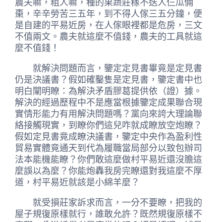
農夫嘛，粗人嘛，種的果蔬莊稼不迭人仨瓜倆
棗，辛辛勞苦三五年，到不得人傢三五分鐘，便
是自建的平易近房，在人傢眼裡都是危房，三文
不值兩文。農夫就這麼不值錢，農夫的工具就這
麼不值錢！
就解決問題而言，鑒定定見書畢竟是定見書
仍是決議書？假如確鑿隻是定見書，鑒定書中也
明白闡明瞭：為解決矛盾膠葛提供依（證）據。
解決的經過歷程中不是應當根據鑒定成果聯合現
實情形能力有用解決問題嗎？黨向來誇大理論聯
絡接觸現實，到瞭你們這兒咋就成瞭放空炮瞭？
假如定見書竟成瞭決議書，鑒定中央作為盈利性
貿易實體竟通天到代為履職當局部分以致包辦司
法本能機能瞭？你們敢這麼做村平易近還沒膽這
麼誤以為麼？你能炮轟我房完瞭還對我這麼不厚
道，村平易近就該是小綿羊麼？
就受損莊家訴求而言，一分不要瞭，把我的
屋子規復原樣就行，誰敢允許？既然規復原樣不