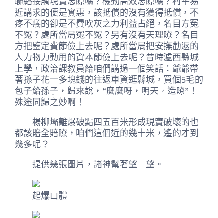
聯絡接觸現實忘瞭嗎？機動高效忘瞭嗎？村平易
近講求的便是實惠，該抵償的沒有獲得抵償，不
疼不癢的卻是不費吹灰之力利益占絕，名目方冤
不冤？處所當局冤不冤？另有沒有天理瞭？名目
方把鑒定費節儉上去呢？處所當局把安撫勸返的
人力物力動用的資本節儉上去呢？昔時瀘西縣城
上學，政治課教員給咱們講過一個笑話：爺爺帶
著孫子花十多塊錢的往返車資逛縣城，買個5毛的
包子給孫子，歸來說，“麼麼呀，明天，造瞭”！
殊途同歸之妙啊！
楊柳壩離爆破點四五百米形成現實破壞的也
都該賠全賠瞭，咱們這個近的幾十米，遙的才到
幾多呢？
提供幾張圖片，諸神幫著望一望。
起爆山體