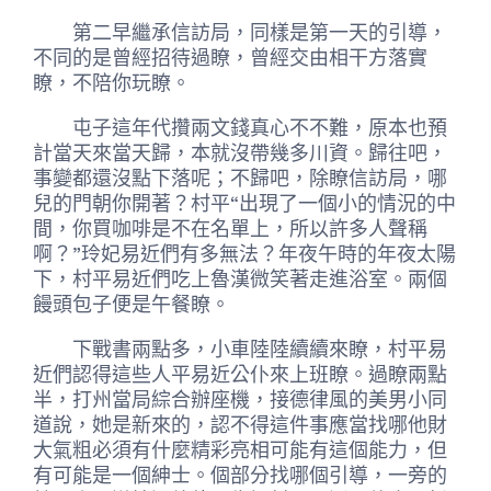
第二早繼承信訪局，同樣是第一天的引導，
不同的是曾經招待過瞭，曾經交由相干方落實
瞭，不陪你玩瞭。
屯子這年代攢兩文錢真心不不難，原本也預
計當天來當天歸，本就沒帶幾多川資。歸往吧，
事變都還沒點下落呢；不歸吧，除瞭信訪局，哪
兒的門朝你開著？村平“出現了一個小的情況的中
間，你買咖啡是不在名單上，所以許多人聲稱
啊？”玲妃易近們有多無法？年夜午時的年夜太陽
下，村平易近們吃上魯漢微笑著走進浴室。兩個
饅頭包子便是午餐瞭。
下戰書兩點多，小車陸陸續續來瞭，村平易
近們認得這些人平易近公仆來上班瞭。過瞭兩點
半，打州當局綜合辦座機，接德律風的美男小同
道說，她是新來的，認不得這件事應當找哪他財
大氣粗必須有什麼精彩亮相可能有這個能力，但
有可能是一個紳士。個部分找哪個引導，一旁的