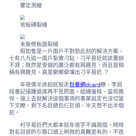
鑒定測繪
地板磚裂縫
未裝修板面裂縫
假如隻是一戶兩戶不對勁此刻的解決方案，
十有八九這一兩戶紮實刁鉆，刁平易近就該重辦
不貸；既然是受損的廣泛都有興趣見，而且是相
稱有興趣見，真是窮鄉僻壤出刁平易近 ？
年夜佛半途拍屁股走
包養網dcard
瞭，李局
段書記接踵退席再不見照面，組織復核、當局擔
保、接上去就解決這個事項的事業設定也沒切當
下文瞭，剩下名目總包仨巨頭，半天憋不出半個
屁。
村平易近們大都本就年夜字不識兩個，時時
對名目部的引導口頭上稍微的責難是有的，不迭