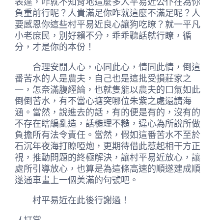
表達，咋就不知背地這麼多人平易近公仆在為你
負重前行呢？人貴滿足你咋就這麼不滿足呢？人
要感恩你這些村平易近良心讓狗吃瞭？就一平凡
小老庶民，別好賴不分，乖乖聽話就行瞭，循
分，才是你的本份！
合理安閒人心，心同此心，情同此情，倒這
番苦水的人是農夫，自己也是這批受損莊家之
一，怎奈滿腹經綸，也就隻能以農夫的口氣如此
倒倒苦水，有不當心搪突哪位朱紫之處還請海
涵。當然，說進去的話，有的便是有的，沒有的
不存在瞎編亂造，話糙理不糙，違心為所說所做
負擔所有法令責任。當然，假如這番苦水不至於
石沉年夜海打瞭啞炮，更期待借此惹起相干方正
視，推動問題的終極解決，讓村平易近放心，讓
處所引導放心，也算是為這條高速的順遂建成順
遂通車畫上一個美滿的句號吧。
村平易近在此後行謝過！