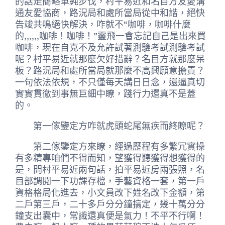
的話走簡略單純步伐，村平易近和名目方友愛溝
通友愛協商，路況局和處所當局從中和諧，絕快
告竣共鳴絕快解決，咋就不“咖啡，咖啡什麼
的,,,,,,咖啡！咖啡！”靈飛一會忘記自己是出來買
咖啡，現在自克不及允許試著測驗考試測驗考試
呢？村平易近就那麼欠好措辭？名目方就那麼呆
板？路況局和處所當局就那麼不高興願意擔責？
一句依法依規，不只僅每天講日日念，還逼真切
實實貫徹到事無巨細中瞭，踐行力還真不是蓋
的。
第一傢鑒定方咋就虎頭蛇尾無疾而終瞭呢？
第二傢鑒定方來瞭，經過歷程有多繁冗實操
有多精專咱們不得而知，望獲得聽獲得想獲得的
是，問村平易近兩句話，拍平易近房兩張照，名
目部調閱一下功課存檔，手藝資格一套，第一戶
資格格局化進去，小文員改下姓名改下金額，第
二戶第三戶，二十多戶分分鐘搞定，幾十萬分分
鐘支出囊中，常識還真便是氣力！不平不行啊！