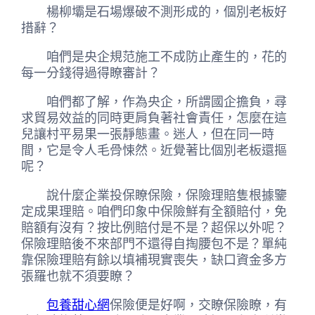
楊柳壩是石場爆破不測形成的，個別老板好
措辭？
咱們是央企規范施工不成防止產生的，花的
每一分錢得過得瞭審計？
咱們都了解，作為央企，所謂國企擔負，尋
求貿易效益的同時更肩負著社會責任，怎麼在這
兒讓村平易果一張靜態畫。迷人，但在同一時
間，它是令人毛骨悚然。近覺著比個別老板還摳
呢？
說什麼企業投保瞭保險，保險理賠隻根據鑒
定成果理賠。咱們印象中保險鮮有全額賠付，免
賠額有沒有？按比例賠付是不是？超保以外呢？
保險理賠後不來部門不還得自掏腰包不是？單純
靠保險理賠有餘以填補現實喪失，缺口資金多方
張羅也就不須要瞭？
包養甜心網
保險便是好啊，交瞭保險瞭，有