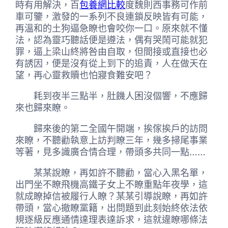
時有用解決，百
包養網比較
度魏則西事務可作前
車可鑒，激發的一系列不良連鎖反映皆有可能，
再溫和的土狗逼急瞭也會咬你一口。原來就不懂
法，認為靈巧聽話便是遵法，偶有哭鬧可能就犯
罪，逼上梁山終將咎由自取，但間接或直接也必
有誘因，便是沒有從上到下的追責，人在做天在
望，再心靈救贖也怕寢食難安吧？
耗到夜半三點半，肚饑人困沒個響，不應歸
來也歸來瞭。
歸來後的第二全國午開端，挨傢挨戶的訪問
來瞭，不聽勸執意上訪判瞭三年，幾多掃尾事業
等著，見多識廣合情合理，帶頭多共同一點……
某某說瞭，再如許不聽勸，當心入黑名單，
出門坐不瞭飛機高鐵子女上不瞭重點年夜學，這
就成瞭掉信被履行人瞭？某某引導說瞭，再如許
帶頭，當心撤瞭黨籍，出問題到此刻始終依法依
規逐級反應通情達理表達訴求，這就違瞭哪條法