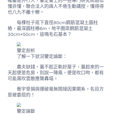
確鑿是外行人，鑒定書上的一些專門研究術語似
懂非懂，聯合法人的誨人不倦生動講授，懂得得
也八九不離十瞭。
每棵柱子底下直徑80cm鋼筋混凝土圓柱
樁，最深圓柱樁6m，地平圈梁鋼筋混凝土
30cm×50cm，這鳴毛石基本？
鑒定剖析
了解一下狀況鑒定論斷：
農夫缺錢，蓋不起正軌好屋子，蓋起來的一
天起便是危房，別說一陣風，便是吹口吻，都有
可能風吹雲散應聲轟塌。
衡宇受損與爆破毫無間接因果關系，名目方
是被委屈的！
鑒定論斷