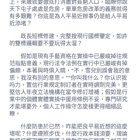
上，來歲就要徹底打消盡對貧窮人口，臨瞭你說
天下屯子處處是危房，單單危房改革的義務就得
有多艱難？你這是為人平易近辦事仍是給人平易
近添堵？
既長短標修建，完整按現行國標鑒定，如許
的雙標邏輯要不要玩得太溜？
假如是現有手藝資格在實操中已嚴峻掉往規
范指點意義，現行法令法例在實行中已嚴峻有掉
偏頗，本著與時俱入精，“不，雪兒別誤會我的意
思，我沒有別的意思。““你叫我什么？你认识我
吗力，置信行業規定制訂者在實時調劑完美，更
堅信人年夜立法機構在當令修訂增補；假如是行
業中的個體實體實操中援用條例不妥，專門研究
才能堪憂外，個人工作操守怎麼樣更得細細品
瞭。
什麼防患於已然，咋能把良平易近想的這麼
壞呢？什麼遵照步伐，什麼行政本錢須要，理論