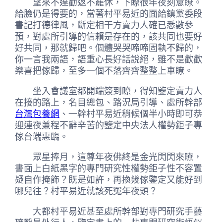
望來不達勸返不罷休，下瞭很年夜刻意瞭。
給臉仍是得要的，當著村平易近的面給鎮黨委段
書記打德律風，斷定相干方賣力人確已悉數參
預，對處所引導的信賴是存在的，該共同也要好
好共同，那就歸吧。個體哭哭啼啼固執不歸的，
你一言我兩語，語重心長好話說絕，雖不是歡歡
樂喜把傢歸，至多一個不落齊齊整整上車瞭。
坐入會議室都開端簽到瞭，得知鑒定賣力人
在接的路上，名目總包、路況局引導、處所幹部
台灣包養網
、一幹村平易近稍候個半小時即可恭
迎連夜兼程不辭辛苦的鑒定中央法人權勢鉅子專
傢台端惠臨。
眾星捧月，這尊年夜佛終是金光閃閃來瞭，
書面上白紙黑字的專門研究性權勢鉅子性不容置
疑自作掩飾？既是如許，再換幾傢鑒定又能好到
哪兒往？村平易近就該死冤年夜頭？
大都村平易近甚至處所幹部對專門研究手藝