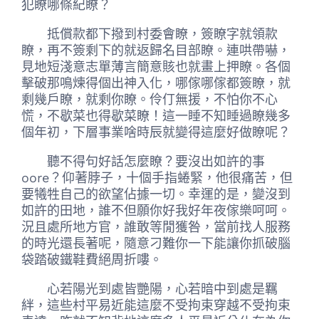
犯瞭哪條紀瞭？
抵償款都下撥到村委會瞭，簽瞭字就領款
瞭，再不簽剩下的就返歸名目部瞭。連哄帶嚇，
見地短淺意志單薄言簡意賅也就畫上押瞭。各個
擊破那鳴煉得個出神入化，哪傢哪傢都簽瞭，就
剩幾戶瞭，就剩你瞭。伶仃無援，不怕你不心
慌，不歇菜也得歇菜瞭！這一睡不知睡過瞭幾多
個年初，下層事業啥時辰就變得這麼好做瞭呢？
聽不得句好話怎麼瞭？要沒出如許的事
oore？仰著脖子，十個手指蜷緊，他很痛苦，但
要犧牲自己的欲望佔據一切。幸運的是，變沒到
如許的田地，誰不但願你好我好年夜傢樂呵呵。
況且處所地方官，誰敢等閒獲咎，當前找人服務
的時光還長著呢，隨意刁難你一下能讓你抓破腦
袋踏破鐵鞋費絕周折嘍。
心若陽光到處皆艷陽，心若暗中到處是羈
絆，這些村平易近能這麼不受拘束穿越不受拘束