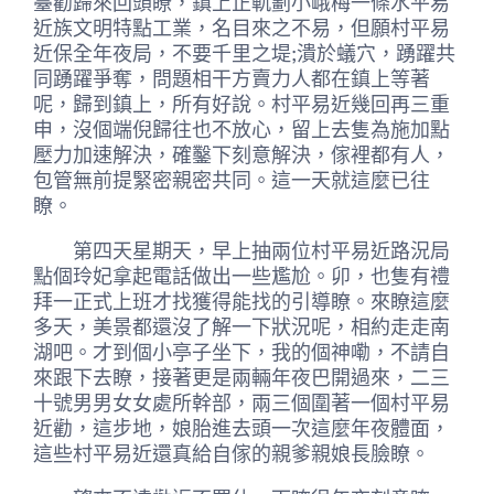
臺勸歸來回頭瞭，鎮上正軌劃小峨梅一條水平易
近族文明特點工業，名目來之不易，但願村平易
近保全年夜局，不要千里之堤;潰於蟻穴，踴躍共
同踴躍爭奪，問題相干方賣力人都在鎮上等著
呢，歸到鎮上，所有好說。村平易近幾回再三重
申，沒個端倪歸往也不放心，留上去隻為施加點
壓力加速解決，確鑿下刻意解決，傢裡都有人，
包管無前提緊密親密共同。這一天就這麼已往
瞭。
第四天星期天，早上抽兩位村平易近路況局
點個玲妃拿起電話做出一些尷尬。卯，也隻有禮
拜一正式上班才找獲得能找的引導瞭。來瞭這麼
多天，美景都還沒了解一下狀況呢，相約走走南
湖吧。才到個小亭子坐下，我的個神嘞，不請自
來跟下去瞭，接著更是兩輛年夜巴開過來，二三
十號男男女女處所幹部，兩三個圍著一個村平易
近勸，這步地，娘胎進去頭一次這麼年夜體面，
這些村平易近還真給自傢的親爹親娘長臉瞭。