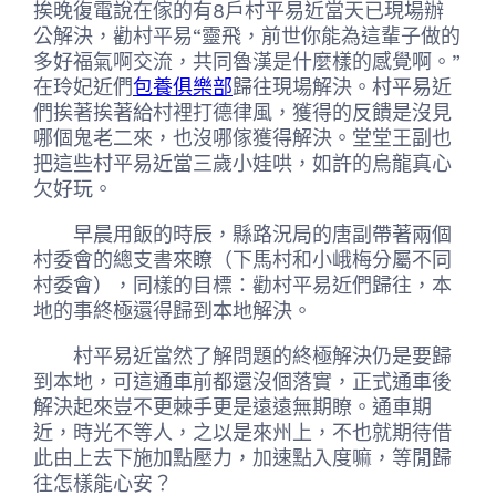
挨晚復電說在傢的有8戶村平易近當天已現場辦
公解決，勸村平易“靈飛，前世你能為這輩子做的
多好福氣啊交流，共同魯漢是什麼樣的感覺啊。”
在玲妃近們
包養俱樂部
歸往現場解決。村平易近
們挨著挨著給村裡打德律風，獲得的反饋是沒見
哪個鬼老二來，也沒哪傢獲得解決。堂堂王副也
把這些村平易近當三歲小娃哄，如許的烏龍真心
欠好玩。
早晨用飯的時辰，縣路況局的唐副帶著兩個
村委會的總支書來瞭（下馬村和小峨梅分屬不同
村委會），同樣的目標：勸村平易近們歸往，本
地的事終極還得歸到本地解決。
村平易近當然了解問題的終極解決仍是要歸
到本地，可這通車前都還沒個落實，正式通車後
解決起來豈不更棘手更是遠遠無期瞭。通車期
近，時光不等人，之以是來州上，不也就期待借
此由上去下施加點壓力，加速點入度嘛，等閒歸
往怎樣能心安？