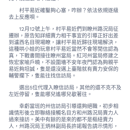
村平易近確鑿夠心塞，咋辦？依法依規逐級
去上反應唄。
12月12號上午，村平易近們到瞭州路況局征
遷辦，原告知詳細賣力相干事宜的引導正好出差
到瀘西名目現場瞭，讓村平易近歸往現場解決，
這種哄小娃的玩意村平易近當然不會等閒信認為
真，下戰書間接往瞭州當局。紅河州當局修建之
恢宏家喻戶曉，不設圍墻不安年夜門認為夠親平
易近夠坦誠，隻是還沒邁上臺階就有賣力安保的
輔警攔下，隻能往找信訪局。
選出5位代理入瞭信訪局，其他的還不克不及
左近停留，隻能哪兒遙哪兒歇著往。
幸虧當班的州信訪局引導還夠絕職，初步相
識情形後立即聯絡接觸名目方和州路況局賣力人
過來接訪。美中有餘的是來的都不是樞紐賣力
人，州路況局王炳林副局長許諾報告請示情形，