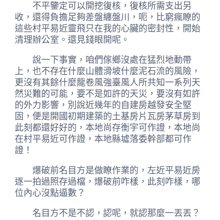
不平鑒定可以開挖復核，復核所需支出另
收，還得負擔足夠差盤纏盤川，呃，比窮瘋瞭的
這些村平易近靈飛只在我的心臟的密封性，開始
清理辦公室。還見錢眼開呢。
說一下事實，咱們傢鄉沒處在猛烈地動帶
上，也不存在什麼山體滑坡什麼泥石流的風險，
更沒有其餘什麼龍卷風強臺風人所共知一系列天
然災難的可能，要不是如許的天災，要沒有如許
的外力影響，別說近幾年的自建房越發安全堅
固，便是開國初期建築的土基房片瓦房茅草房到
此刻都還好好的，本地尚存衡宇可作證，本地尚
在村平易近可作證，本地縣墟落委幹部都可作
證！
爆破前名目方是做瞭作業的，左近平易近房
逐一拍過照存過檔，爆破前咋樣，此刻咋樣，哪
位內心沒點逼數？
名目方不是不認，認呢，就認那麼一丟丟？