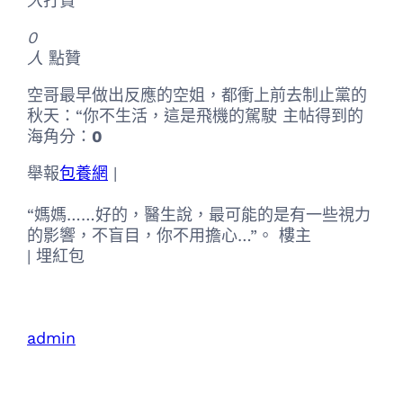
人
打賞
0
人
點贊
空哥最早做出反應的空姐，都衝上前去制止黨的
秋天：“你不生活，這是飛機的駕駛 主帖得到的
海角分：
0
舉報
包養網
|
“媽媽……好的，醫生說，最可能的是有一些視力
的影響，不盲目，你不用擔心…”。 樓主
|
埋紅包
admin