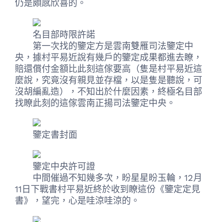
仍是頗感欣喜的。
名目部時限許諾
第一次找的鑒定方是雲南雙雁司法鑒定中
央，據村平易近說有幾戶的鑒定成果都進去瞭，
賠還償付金額比此刻這傢要高（隻是村平易近這
麼說，究竟沒有親見並存檔，以是隻是聽說，可
沒胡編亂造），不知出於什麼因素，終極名目部
找瞭此刻的這傢雲南正揚司法鑒定中央。
鑒定書封面
鑒定中央許可證
中間催過不知幾多次，盼星星盼玉輪，12月
11日下戰書村平易近終於收到瞭這份《鑒定定見
書》，望完，心是哇涼哇涼的。