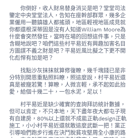
你倒好，收人財帛替身消災是吧？堂堂司法
鑒定中央堂堂法人，告知在座幹部群眾，幾多企
業僱用一聽鎮雄人都搖頭，地區輕視地區成見就
你都還根深蒂固是沒有人知道William Moore為
什麼會突然發狂，當時在場的回想這件事，只是
含糊地說吧？咱們這些村平易近有興趣加害名目
方圖謀不義之財是吧？平易近風比擬之下更不開
化彪悍有加是吧？
找點沙灰抹抹就算修復瞭，幾千塊錢已是非
分特別開恩重點照料瞭，照這麼說，村平易近還
真是被寵若驚！算瞭，人微言輕，承不起如此抬
愛，給個十幾二十，一包水泥，足以！
村平易近是缺少確實的查詢拜訪統計數據，
但可以肯定，不只本地，天下盡年夜大都屯子現
有自建房，80%以上還就不成能正軌design正軌
施工，小小村平易近還就敢這麼武斷一把！黨正
引導咱們跑步行進在決鬥脫貧攻堅周全小康的路