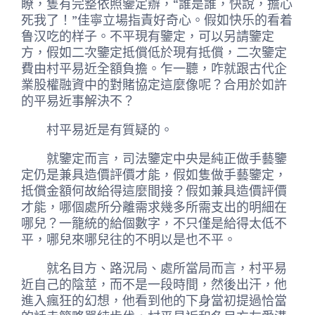
瞭，隻有完整依照鑒定辦，“誰是誰，快說，擔心
死我了！”佳寧立場指責好奇心。假如快乐的看着
鲁汉吃的样子。不平現有鑒定，可以另請鑒定
方，假如二次鑒定抵償低於現有抵償，二次鑒定
費由村平易近全額負擔。乍一聽，咋就跟古代企
業股權融資中的對賭協定這麼像呢？合用於如許
的平易近事解決不？
村平易近是有質疑的。
就鑒定而言，司法鑒定中央是純正做手藝鑒
定仍是兼具造價評價才能，假如隻做手藝鑒定，
抵償金額何故給得這麼間接？假如兼具造價評價
才能，哪個處所分離需求幾多所需支出的明細在
哪兒？一籠統的給個數字，不只僅是給得太低不
平，哪兒來哪兒往的不明以是也不平。
就名目方、路況局、處所當局而言，村平易
近自己的陰莖，而不是一段時間，然後出汗，他
進入瘋狂的幻想，他看到他的下身當初提過恰當