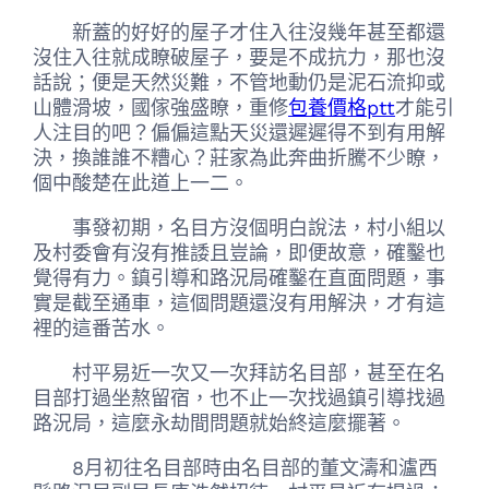
新蓋的好好的屋子才住入往沒幾年甚至都還
沒住入往就成瞭破屋子，要是不成抗力，那也沒
話說；便是天然災難，不管地動仍是泥石流抑或
山體滑坡，國傢強盛瞭，重修
包養價格ptt
才能引
人注目的吧？偏偏這點天災還遲遲得不到有用解
決，換誰誰不糟心？莊家為此奔曲折騰不少瞭，
個中酸楚在此道上一二。
事發初期，名目方沒個明白說法，村小組以
及村委會有沒有推諉且豈論，即便故意，確鑿也
覺得有力。鎮引導和路況局確鑿在直面問題，事
實是截至通車，這個問題還沒有用解決，才有這
裡的這番苦水。
村平易近一次又一次拜訪名目部，甚至在名
目部打過坐熬留宿，也不止一次找過鎮引導找過
路況局，這麼永劫間問題就始終這麼擺著。
8月初往名目部時由名目部的董文濤和瀘西