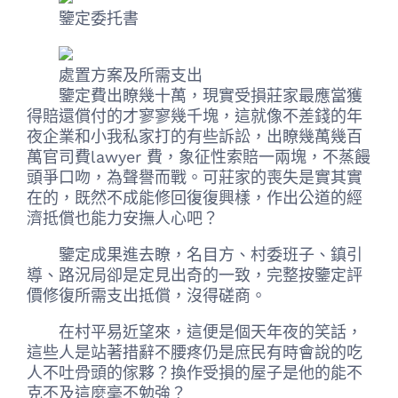
鑒定委托書
處置方案及所需支出
鑒定費出瞭幾十萬，現實受損莊家最應當獲
得賠還償付的才寥寥幾千塊，這就像不差錢的年
夜企業和小我私家打的有些訴訟，出瞭幾萬幾百
萬官司費lawyer 費，象征性索賠一兩塊，不蒸饅
頭爭口吻，為聲譽而戰。可莊家的喪失是實其實
在的，既然不成能修回復復興樣，作出公道的經
濟抵償也能力安撫人心吧？
鑒定成果進去瞭，名目方、村委班子、鎮引
導、路況局卻是定見出奇的一致，完整按鑒定評
價修復所需支出抵償，沒得磋商。
在村平易近望來，這便是個天年夜的笑話，
這些人是站著措辭不腰疼仍是庶民有時會說的吃
人不吐骨頭的傢夥？換作受損的屋子是他的能不
克不及這麼毫不勉強？