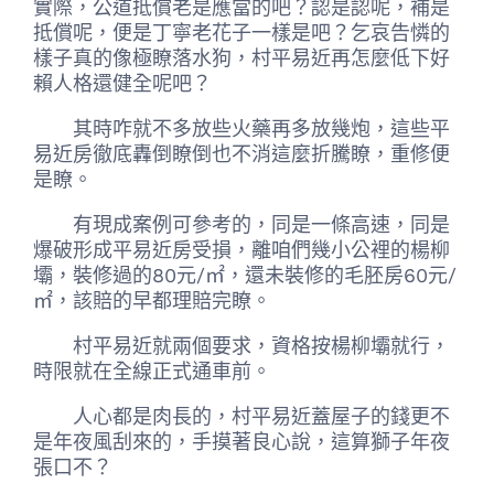
實際，公道抵償老是應當的吧？認是認呢，補是
抵償呢，便是丁寧老花子一樣是吧？乞哀告憐的
樣子真的像極瞭落水狗，村平易近再怎麼低下好
賴人格還健全呢吧？
其時咋就不多放些火藥再多放幾炮，這些平
易近房徹底轟倒瞭倒也不消這麼折騰瞭，重修便
是瞭。
有現成案例可參考的，同是一條高速，同是
爆破形成平易近房受損，離咱們幾小公裡的楊柳
壩，裝修過的80元/㎡，還未裝修的毛胚房60元/
㎡，該賠的早都理賠完瞭。
村平易近就兩個要求，資格按楊柳壩就行，
時限就在全線正式通車前。
人心都是肉長的，村平易近蓋屋子的錢更不
是年夜風刮來的，手摸著良心說，這算獅子年夜
張口不？