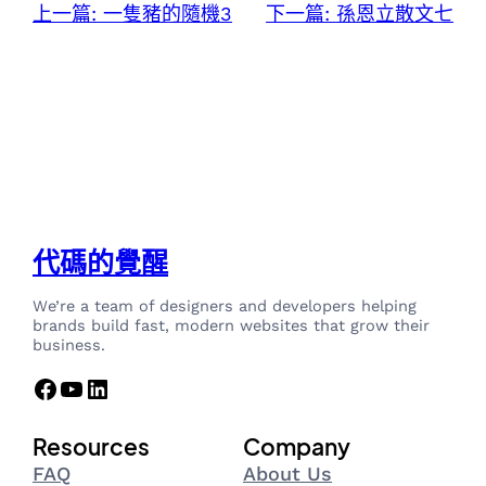
上一篇:
一隻豬的隨機3
下一篇:
孫恩立散文七
代碼的覺醒
We’re a team of designers and developers helping
brands build fast, modern websites that grow their
business.
Facebook
YouTube
LinkedIn
Resources
Company
FAQ
About Us