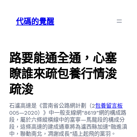
跳
Skip
至
to
代碼的覺醒
主
content
要
內
容
路要能通全通，心塞
瞭誰來疏包養行情浚
疏浚
石瀘高速是《雲南省公路網計劃（2
包養留言板
005—2020）》中一般支線網“8619”網的構成路
段，屬於六條縱橫線中的富寧—馬龍段的構成分
段，這條高速的建成通車將為瀘西縣加速“融進滇
中，聯動南北，凋謝成長”插上起飛的黨羽。