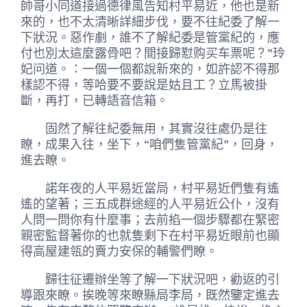
帥哥小同道接過德律風告知村平易近，他也是新
來的，也不太清晰詳細步伐，要不往紀委了解一
下狀況。惡作劇，誰不了解紀委是管黨紀的，應
付也別太這麼露骨吧？間接歸懟购买车票呢？”玲
妃问道。：一個一個都說新來的，如許認不得那
樣認不得，等哈要不要說是姑且工？立馬被掛
斷，再打，已轉語音信箱。
固然了解往紀委無用，其實沒往處仍是往
瞭，成果入往，坐下，“咱們隻管黨紀”，回身，
進去瞭。
諾年夜的人平易近當局，村平易近們隻有遙
遙的望著；三五成群途經的人平易近公仆，沒有
人問一問你有什麼事；去前掐一個步驟都在緊密
親密監督著你的也就隻剩下在村平易近眼前也顯
得高屋建瓴的賣力安保的輔警們瞭。
歸往征遷辦坐等了解一下狀況吧，勸返的引
導跟來瞭。挨晚等來瞭縣局李局，既然鑒定進去