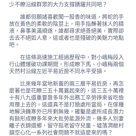
少不瞭沿線群眾的大力支撐踴躍共同吧？
誰都但願諸喜歡聞一股香的味道，將蛇的手
放在黃色的柔軟的陰莖上，用手指蘸著抹人的精
液，鼻事美滿順遂，誰都尋求絕善絕美，實際卻
去去不絕如人意，這或者也是殘破的美魅力地點
吧。
在這條高速施工經過歷程中，對小峨梅段入
行山體爆破功課期間，形成瞭下馬、小峨梅兩個
天然村沿線左近平易近房不同水平受損。
比來幾年當地新蓋的兩三層平易近房，再怎
麼著也是花瞭三五十萬蓋起來的，這三五十萬裡
十有八九還重要靠多年外出務工辛勞掙來省吃儉
用攢上去的。這還真不是打臉處所當局，在傢種
地解決饑寒外已所剩無幾，確鑿是處所成長潛力
有餘形成瞭多年來大批勞能源外流，幾多人別妻
離子衣錦還鄉，留守孤老留守兒童、墟落凋敝村
鎮空心化一系列社會問題不就這麼來的嗎？