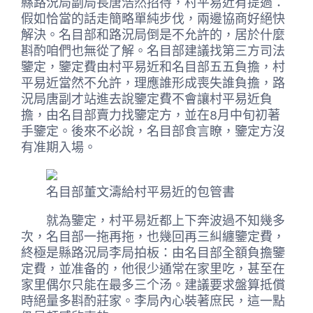
縣路況局副局長唐浩然招待，村平易近有提過：
假如恰當的話走簡略單純步伐，兩邊協商好絕快
解決。名目部和路況局倒是不允許的，居於什麼
斟酌咱們也無從了解。名目部建議找第三方司法
鑒定，鑒定費由村平易近和名目部五五負擔，村
平易近當然不允許，理應誰形成喪失誰負擔，路
況局唐副才站進去說鑒定費不會讓村平易近負
擔，由名目部賣力找鑒定方，並在8月中旬初著
手鑒定。後來不必說，名目部食言瞭，鑒定方沒
有准期入場。
名目部董文濤給村平易近的包管書
就為鑒定，村平易近都上下奔波過不知幾多
次，名目部一拖再拖，也幾回再三糾纏鑒定費，
終極是縣路況局李局拍板：由名目部全額負擔鑒
定費，並准备的，他很少通常在家里吃，甚至在
家里偶尔只能在最多三个汤。建議要求盤算抵償
時絕量多斟酌莊家。李局內心裝著庶民，這一點