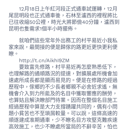
12月18日上午紅河段正式通車試運轉，12月
尾昆明段也正式通車後，石林至瀘西的裡程將比
已往收縮50公裡，時光大將節儉40分鐘，瀘西到
昆明也隻需求1個半小時擺佈。
就咱們這些常年外出務工的村平易近小我私
家來說，最間接的便是歸傢的路更近更快更利便
瞭。
http://t.cn/AikhI9ZM
要致富先修路，村平易近再怎麼熟悉低下，
也理解路的通順路況的提速，對擴展處所機會加
速處所成長都是顯而易見的。便是在修路的經過
歷程中，傢鄉的不少長者鄉親不必舍近求遙，無
機會介入到力所能及的名目中獲取響應的酬勞，
也算姑且解決瞭部門待業。因而在整個名目施工
經過歷程中算是大力支撐踴躍共同的，偶有小問
題小貧苦也不至瑣屑較量。可以說，這條高速的
順遂建成准期通車，少不瞭名目方攻堅克難疾速
高效施工，也少不瞭處所當局的不辭辛苦，怕也