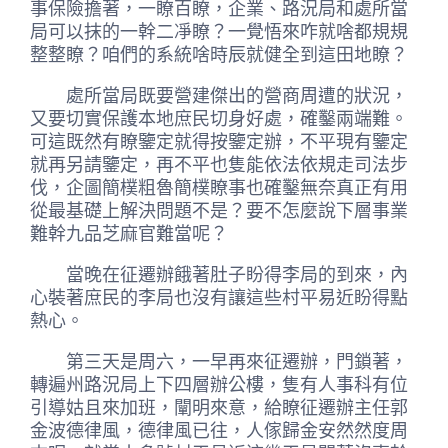
事保險擔著，一瞭百瞭，企業、路況局和處所當
局可以抹的一幹二凈瞭？一覺悟來咋就啥都規規
整整瞭？咱們的系統啥時辰就健全到這田地瞭？
處所當局既要營建傑出的營商周遭的狀況，
又要切實保護本地庶民切身好處，確鑿兩端難。
可這既然有瞭鑒定就得按鑒定辦，不平現有鑒定
就再另請鑒定，再不平也隻能依法依規走司法步
伐，企圖簡樸粗魯簡樸瞭事也確鑿無奈真正有用
從最基礎上解決問題不是？要不怎麼說下層事業
難幹九品芝麻官難當呢？
當晚在征遷辦餓著肚子盼得李局的到來，內
心裝著庶民的李局也沒有讓這些村平易近盼得點
熱心。
第三天是周六，一早再來征遷辦，門鎖著，
轉遍州路況局上下四層辦公樓，隻有人事科有位
引導姑且來加班，闡明來意，給瞭征遷辦主任郭
金波德律風，德律風已往，人傢歸金安然然度周