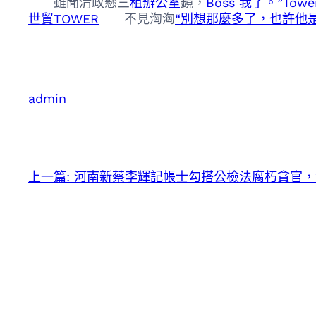
雖聞清政懸三
租辦公室
鏡，
Boss 我了。”Towe
世貿TOWER
不見洶洶
“別想那麼多了，也許他
admin
上一篇:
河南新蔡李輝記帳士勾搭公檢法腐朽貪官，