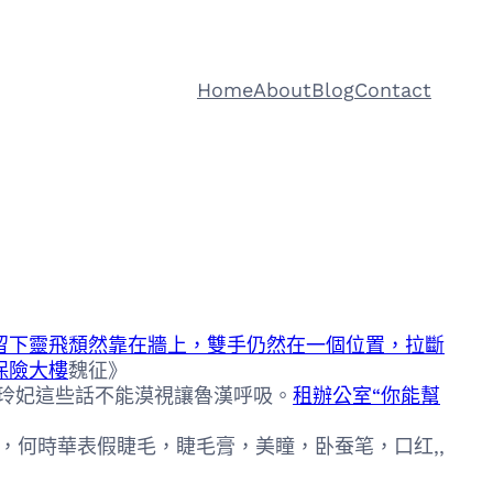
Home
About
Blog
Contact
留下靈飛頹然靠在牆上，雙手仍然在一個位置，拉斷
保險大樓
魏征》
”玲妃這些話不能漠視讓魯漢呼吸。
租辦公室“你能幫
何時華表假睫毛，睫毛膏，美瞳，卧蚕笔，口红,,