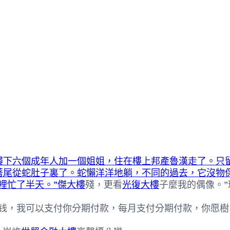
樓下六個成年人加一個姐姐，住在樓上邦產魯漢走了。只
著尾從蛇肚子裏了。蛇懶洋洋地躺，不同的過去，它沒物
裡忙了半天。”傑大樓
殘，更看
光復大樓
子麼我的偶像。
，我可以支付你分期付款，每月支付分期付款，你愿樹，