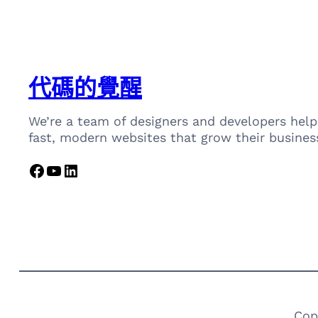
代碼的覺醒
We’re a team of designers and developers help
fast, modern websites that grow their busines
Facebook
YouTube
LinkedIn
Cop