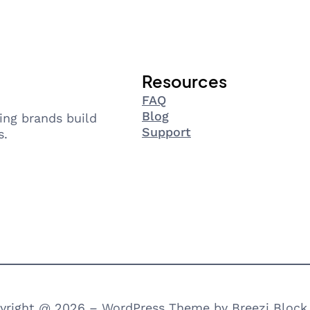
Resources
FAQ
Blog
ing brands build
Support
s.
yright @ 2026 – WordPress Theme by Breezi Block