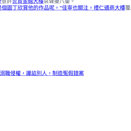
r
豈許
世貿金融大樓
哀聲擾八鑾。
是個園丁欣賞他的作品呢。”佳寧也關注。禮仁通商大樓
覆
溺職侵權，讒諂別人，制造冤假錯案