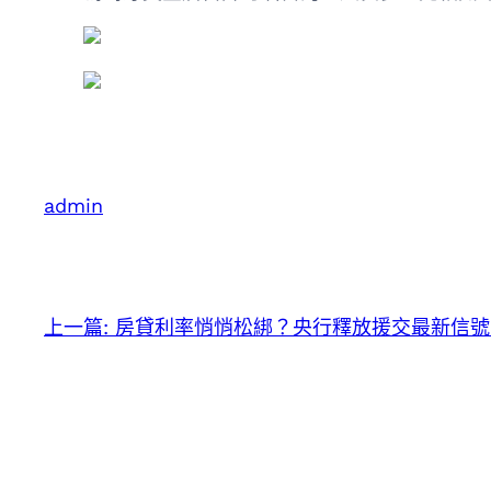
admin
上一篇:
房貸利率悄悄松綁？央行釋放援交最新信號