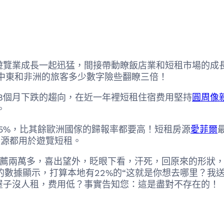
業成長一起迅猛，間接帶動瞭飯店業和短租市場的成長。依
來自中東和非洲的旅客多少數字險些翻瞭三倍！
個月下跌的趨向，在近一年裡短租住宿费用堅持
圓周像親
。
5%，比其餘歐洲國傢的歸報率都要高！短租房源
愛菲爾
最
1%的房源都用於遊覽短租。
薦兩萬多，喜出望外，眨眼下看，汗死，回原來的形狀，
上的數據顯示，打算本地有22%的“这就是你想去哪里？
屋子沒人租，费用低？事實告知您：這是盡對不存在的！