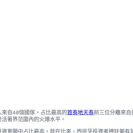
來自48個國傢，占比最高的
首泰地天泰
前三位分離來自
產活著界范圍內的火爆水平。
意願中占比最高，就在比來，西班牙投資者押註葡有可