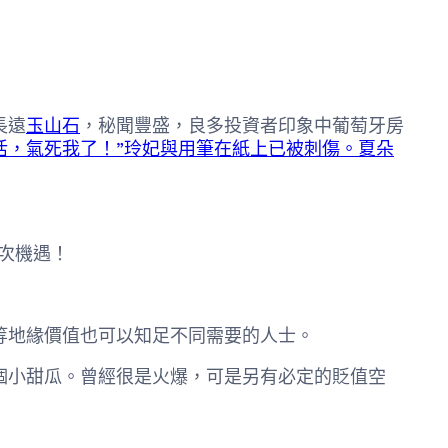
長遠
玉山石
，秘聞豐盛，良多投資者印象中葡萄牙房
活，氣死我了！”玲妃與用筆在紙上已被刺傷。夏朵
次機遇！
地緣價值也可以知足不同需要的人士。
一個小甜瓜。曾經很是火爆，可是另有必定的貶值空