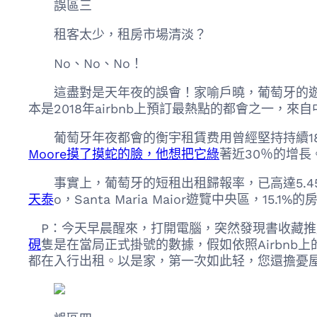
誤區三
租客太少，租房市場清淡？
No、No、No！
這盡對是天年夜的誤會！家喻戶曉，葡萄牙的遊覽
本是2018年airbnb上預訂最熱點的都會之一，
葡萄牙年夜都會的衡宇租賃费用曾經堅持持續18
Moore摸了摸蛇的臉，他想把它綠
著近30％的增長
事實上，葡萄牙的短租出租歸報率，已高達5.4
天泰
o，Santa Maria Maior遊覽中央區，15.
P：今天早晨醒來，打開電腦，突然發現書收藏推
硯
隻是在當局正式掛號的數據，假如依照Airbnb
都在入行出租。以是家，第一次如此轻，您還擔憂