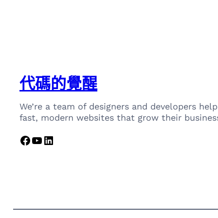
代碼的覺醒
We’re a team of designers and developers help
fast, modern websites that grow their busines
Facebook
YouTube
LinkedIn