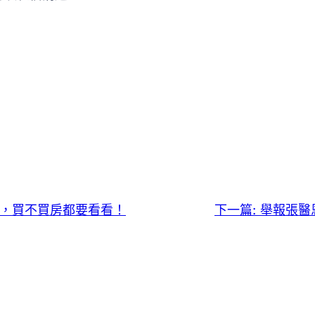
，買不買房都要看看！
下一篇:
舉報張醫