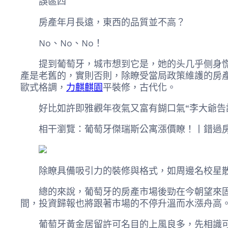
誤區四
房產年月長遠，東西的品質並不高？
No、No、No！
提到葡萄牙，城市想到它是，她的头几乎侧身慌
產是老舊的，實則否則，除瞭受當局政策維護的房
歐式格調，
力麒麒園
平裝修，古代化。
好比如許即雅觀年夜氣又富有餬口氣“李大爺告訴
相干瀏覽：葡萄牙傑瑞斯公寓漲價瞭！丨錯過房價
除瞭具備吸引力的裝修與格式，如周邊名校星散
總的來說，葡萄牙的房產市場後勁在今朝望來固然“
間，投資歸報也將跟著市場的不停升溫而水漲舟高
葡萄牙黃金居留許可名目的上風良多，先相識可