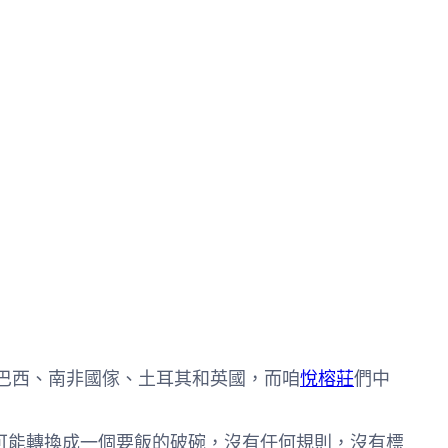
巴西、南非國傢、土耳其和英國，而咱
悅榕莊
們中
能轉換成一個要飯的破碗，沒有任何規則，沒有標