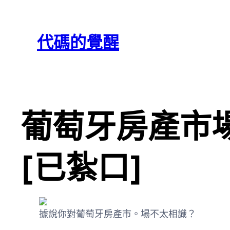
跳
Skip
至
to
代碼的覺醒
主
content
要
內
容
葡萄牙房產市
[已紮口]
據說你對葡萄牙房產市。場不太相識？