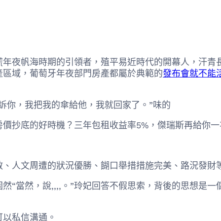
年夜帆海時期的引領者，殖平易近時代的開幕人，汗青
產區域，葡萄牙年夜部門房產都屬於典範的
發布會就不能
你，我把我的傘給他，我就回家了。”味的
抄底的好時機？三年包租收益率5%，傑瑞斯再給你一
、人文周遭的狀況優勝、餬口舉措措施完美、路況發財等
當然，說,,,,。”玲妃回答不假思索，背後的思想是
。
以私信溝通。