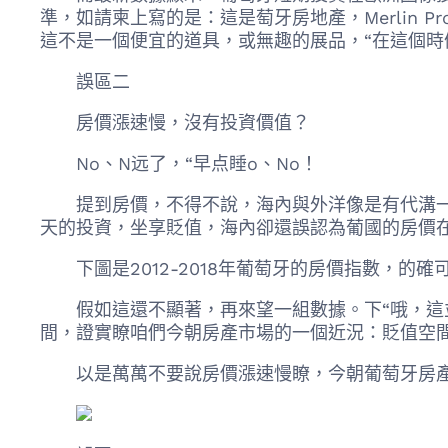
準，如請柬上寫的是：這是萄牙房地產，Merlin P
這不是一個便宜的道具，或無趣的展品，“在這個時
誤區二
房價漲速慢，沒有投資價值？
No、N远了，“早点睡o、No！
提到房價，不得不說，海內與外洋像是有代溝一樣
天的投資，坐享貶值，海內卻還誤認為葡國的房價
下圖是2012-2018年葡萄牙的房價指數，的確可
假如這還不顯著，再來望一組數據。下“哦，這並
間，證實瞭咱們今朝房產市場的一個近況：貶值空
以是萬萬不要說房價漲速慢瞭，今朝葡萄牙房產