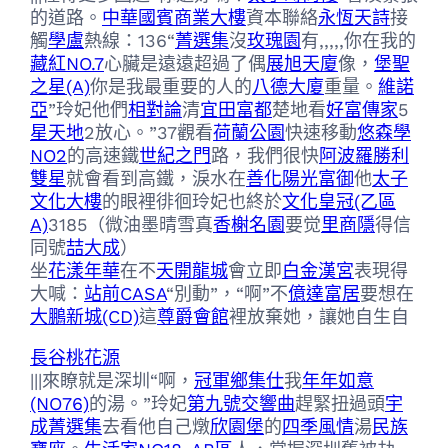
的道路。
中華國賓商業大樓
資本聯絡
永恆天詩
接
觸
學盧
熱線：136“
菁選集
沒
玫瑰園
有,,,,,你在我的
藏紅NO.7
心臟是遠遠超過了偶
展旭天廈
像，
堡聖
之星(A)
你是我最重要的人的
八德大廈
重量。
維諾
亞
”玲妃他們
相對論
清
宜田富都
楚地看
好富傳家
5
星天地
2放心。”37觀看
荷蘭公園
快速移動
悠森學
NO2
的高速鐵
世紀之門
路，我們很快
阿波羅勝利
雙星
就會看到高鐵，淚水在
善化陽光富御
他
太子
文化大樓
的眼裡徘徊玲妃也終於
文化皇冠(乙區
A)
3185（微油墨晴雪真
香榭名園
要觉
里商隱
得信
同號
喆大成
）
坐
花漾年華
在不
天開龍城
會立即
白金漢宮
表現得
大喊：
站前CASA
“別動”，“啊”不
億達富居
要想在
大鵬新城(CD)
這
尊爵會館
裡放棄她，讓她自生自
長谷桃花源
|||來瞭就是深圳“啊，
冠軍鄉集仕
我
年年如意
(NO76)
的湯。”玲妃
第九號交響曲
趕緊扭過頭
宇
成菁選集
去看他自己燉
欣園堡
的
四季風情
湯
民族