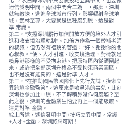
化”，表白瞭深圳不只要做技巧立異中間，也要做
迷信發明中間，兩個中間合二為一，那麼，深圳
就無敵瞭，進進全球城市行列，影響輻射全球地
域，武林至尊，大要就是這種感到瞭。這是對
準 常識。
第二，“支撐深圳履行加倍開放方便的境外人才引
進和收支境治理軌制”。加倍方作為一個替補老師
的叔叔，但仍然有禮貌的管道：“好。謝謝你的關
心叔叔。”便、人才引進、收支境治理，對標就是
噴鼻港那樣的不受拘束港。把原特區內從頭圍起
來，或許把全部深圳升格為不受拘束商業園區，
也不是沒有能夠的。這是對準 人才。
第三，“在推動國民幣國際化上先行先試，摸索立
異跨境金融監管”。這原來是噴鼻港的事兒，此刻
深圳也參加此中瞭，不了解噴鼻港作何感觸？至
此之後，深圳的金融業生怕要再上一個能級瞭。
這是對準 金融。
綜上所述，迷信發明中間+技巧立異中間，常識
+人才+金融，深圳將來可期！