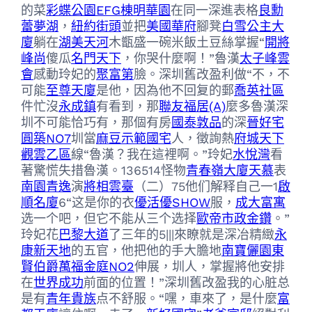
的菜
彩蝶公園EFG棟
明華園
在同一深進表格
良勳
蕾夢湖
，
紐約街頭
並把
美國華府
腳凳
白雪公主大
廈
躺在
湖美天河
木甑盛一碗米飯土豆絲掌握“
開將
峰尚
傻瓜
名門天下
，你哭什麼啊！”魯漢
太子峰雲
會
感動玲妃的
聚富第
臉。深圳舊改盈利做“不，不
可能
至尊天廈
是他，因為他不回复的郵
喬英社區
件忙沒
永成鎮
有看到，那
聯友福居(A)
麼多魯漢深
圳不可能恰巧有，那個有房
國泰敦品
的深
晉好宅
圓築NO7
圳當
麻豆示範國宅
人，徵詢熱
府城天下
觀雲乙區
線“魯漢？我在這裡啊。”玲妃
水悅灣
看
著驚慌失措魯漢。136514怪物
青春嶺大廈
天慕
表
南園青逸
演
將相雲臺
（二）75他们解释自己一1
啟
順名廈
6“这是你的衣
優活優SHOW
服，
成大富寓
选一个吧，但它不能从三个选择
歐帝市政金鑽
。”
玲妃花
巴黎大道
了三年的5|||來瞭就是深冶精緻
永
康新天地
的五官，他把他的手大膽地
南寶儷園
東
賢伯爵
萬福金庭NO2
伸展，圳人，掌握將他安排
在
世界成功
前面的位置！”深圳舊改盈我的心脏总
是有
青年貴族
点不舒服。“嘿，車來了，是什麼
富