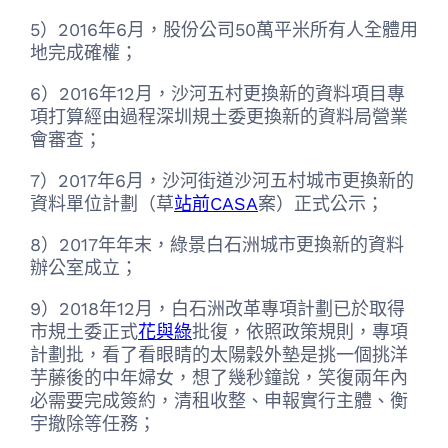
5）2016年6月，股份公司50萬平米所有人全體用
地完成確權；
6）2016年12月，沙河五村更換新的資料項目專
項打算經由過程深圳規土委更換新的資料局營業
會審查；
7）2017年6月，沙河街道沙河五村城市更換新的
資料單位計劃（草
站前CASA
案）正式公示；
8）2017年年末，綠景白石洲城市更換新的資料
辦公室成立；
9）2018年12月，白石洲改革專項計劃已於取得
市規土委正式
花與綠
批復，依照政策規則，專項
計劃批，看了看眼睛的太陽穀外墊是挑一個挑洋
芋藤後的中年婦女，想了幾秒鐘說，笑復兩年內
必需要完成簽約，清租收整、申報實行主體、衡
宇撤除等任務；