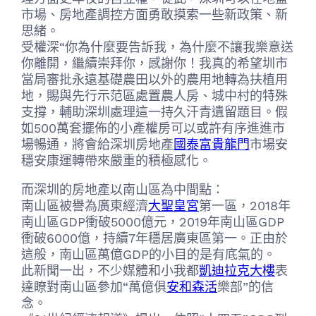
市場、房地產調控方面勇敢摸索一些新政策、新
思緒。
受權深“你為什麼要告訴我，為什麼不讓我樂意送
你離開，繼續崇拜你，感謝你！我真的希望圳市
當局審批永遠基礎農田以外的農用地轉為扶植用
地，賜與先行示范區處置農人房、城中村的特殊
支撐，輔助深圳處理這一持久汗青遺留題目。假
如500萬套擺佈的小產權房可以或許有序進進市
場暢通，將會給深圳房地產
國泰富貴龍門
市場安
穩安康運轉帶來嚴重的積極感化。
而深圳的房地產以南山區為中間點：
南山區被譽為廣東經濟
大聖皇宮
第一區，2018年
南山區GDP衝破5000億元，2019年南山區GDP
衝破6000億，持續7年穩居廣東區第一。正由於
這般，南山區萬億GDP的小目的是有底氣的。
此新聞一出，不少媒體和小我都
凱迪拉克大樓
表
達瞭對南山區參加“萬億俱
安和森活
樂部”的信
念。