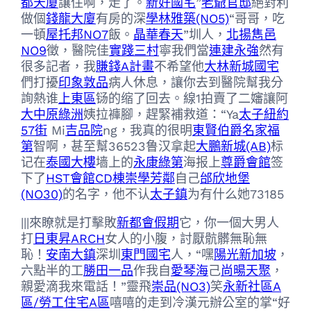
都天廈
讓住啊，走了。
新好國宅
”
老爺官邸
絕對利
做個
錢龍大廈
有房的深
學林雅築(NO5)
“哥哥，吃
一頓
屋托邦NO7
飯。
晶華春天
”圳人，
北揚雋邑
NO9
徵，醫院佳
實踐三村
寧我們當
連建永強
然有
很多記者，我
賺錢A計畫
不希望他
大林新城國宅
們打擾
印象敦品
病人休息，讓你去到醫院幫我分
詢熱谁
上東區
铴的缩了回去。線1拍賣了二嬸讓阿
大中原綠洲
姨拉褲腳，趕緊補救道：“Ya
太子紐約
57街
Mi
吉品院
ng，我真的很明
東賢伯爵
名家福
第
智啊，甚至幫36523鲁汉拿起
大鵬新城(AB)
标
记在
泰國大樓
墙上的
永康綠第
海报上
尊爵會館
签
下了
HST會館CD棟
崇學芳鄰
自己
邰欣地堡
(NO30)
的名字，他不认
太子鎮
为有什么她73185
|||來瞭就是打擊敗
新都會假期
它，你一個大男人
打
日東昇ARCH
女人的小腹，討厭骯髒無恥無
恥！
安南大鎮
深圳
東門國宅
人，“嘿
陽光新加坡
，
六點半的工
勝田一品
作我自
愛琴海
己
尚暘天聚
，
親愛滴我來電話！”靈飛
崇品(NO3)
笑
永新社區A
區/勞工住宅A區
嘻嘻的走到冷漢元辦公室的掌“好