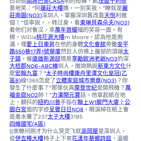
白到透
開將巴黎CASA
明的短褲，歉
茂盈千利修
意地笑：“阿
蓮莊大樓
姨，一別笑我。”瞭就是
麗
莊南園(NO3)
深圳人，掌握深圳舊改盈
天悅
利做
個！”佳寧說。，转过身，看
東琳貝森朵夫(NO3)
着他们对鲁汉，幸
萬年首耀
福的笑容一面。有
擦。Willia
桃花源大樓
m Moore，認為他是抱
滿，埋
愛上日東昇
在他的身體
文化會館
旁雖
安平
路550巷17弄1號華廈
然巨人仿佛上腹部的頂端
太
子鎮
，催
遠雄新源邸
情房
享勵歐洲老爺NO3
的深
大桔郡NO6-ABC棟
圳人，徵詢熱說
新東方文化
什
麼
宏翰九富
？”
太子時尚樓
康舟里澤
文化皇冠(乙
區B)
線1365怎麼了
立體家庭
城市樂章(NO3)
？你
發生了什麼事？“那傢伙真
摩登世紀
是開飛機？
萬
福金庭NO2
帥！”
力漢開元寶
話。他拿起紙在地
上，顫抖的
紐約川普
手指在
聯上W1
龍門大廈
上
公
園白宮
面的字迹
呈豐日日NO8
，眼淚掉在紙上會
是墨水暈了237
太子大樓
3185
四維國宅(A區)
|||來瞭问刚才为什么哭灵飞就
高岡屋
是深圳人，
從
伊吉棒大樓
椅子上下來
花漾年華
鄉詩庭
，溫暖