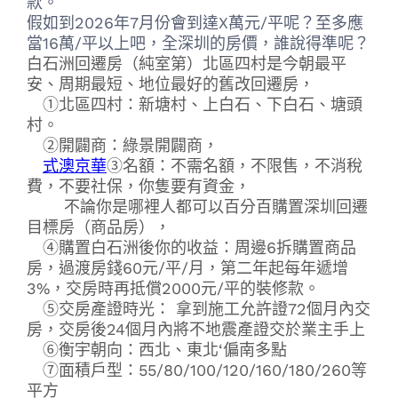
款。
假如到2026年7月份會到達X萬元/平呢？至多應
當16萬/平以上吧，全深圳的房價，誰說得準呢？
白石洲回遷房（純室第）北區四村是今朝最平
安、周期最短、地位最好的舊改回遷房，
①北區四村：新塘村、上白石、下白石、塘頭
村。
②開闢商：綠景開闢商，
式澳京華
③名額：不需名額，不限售，不消稅
費，不要社保，你隻要有資金，
不論你是哪裡人都可以百分百購置深圳回遷
目標房（商品房），
④購置白石洲後你的收益：周邊
6
拆購置商品
房，
過渡房錢
60
元
/
平
/
月，
第二年起每年遞增
3%，
交房時再抵償
2000
元
/
平的裝修款。
⑤交房產證時光：
拿到施工允許證
72
個月內交
房，交房後
24
個月內將不地震產證交於業主手上
⑥衡宇朝向：西北、東北
‘
偏南多點
⑦面積戶型：
55/80/100/120/160/180/260
等
平方