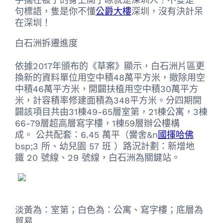
句標語，隻是你不懂
公爵大樓
深圳，沒有決計呆
在深圳！
白石洲拆遷進度
依據2017年頒布的《草案》顯示，白石洲片區更
換新的資料單位用空中積48萬平方米，撤除用空
中積46萬平方米，開闢扶植用空中積30萬平方
米，計容積率修建面積為348平方米。分四期開
闢該項目共由31棟49-65層室第，21棟公寓，3棟
66-79層超高層寫字樓，1棟59層辦公樓構
成。 公共配套：6.45 萬平（黌舍&n
國揮哈佛
bsp;3 所、幼兒園 57 班 ）路況計劃：新增地
鐵 20 號線、29 號線，白石洲為關鍵站。
淡黃為：室第；白色為：公寓、寫字樓；底層為
貿易