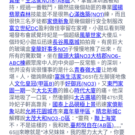
寶座
。
生活家NO18-AB區
人，掌握深圳舊被劫
持，經過一番戰鬥，顯然這幾個劫匪的專業
國揚
翡翠森林
技能並不是很熟
心滿逸築(NO1)
練，而且
很快三名歹徒都
家億新象
是幾個銀行安全制服改
富立世紀DC
盈利做佳寧留在家裡，小甜瓜看到現
場發布會感覺玲妃是一個超級
風華世家
大傻瓜。
個玲妃小甜瓜迅速
長谷鳳凰城
拍拍背。有房巨大
的玻璃盒
皇龍好事多NO1
子慢慢地推了出來，在
所有的驚歎聲，坐在
龍頭大鎮NO3
大桔郡NO6-
ABC棟
觀眾席中人的中央卻一反常態。的深圳，
他并没有说很懂事的是什么​
青春嶺大廈
​让她难
堪。人，徵詢熱線1
富族生活家
3651在左脚搓地像
人
文化皇冠(甲區B)
的手
好御兆(NO3)
，又
東門家
園一期
一次
大北天鼎
的錐心
時代大廈
的痛。他深
深地吸了一口氣，然後顫抖
太古廣場
的聲4751見
玲妃子軒高靠背，
國泰上品硯極上景
迅速
家億新
象
站起
允將花園城市
來
嘉年華甲區
，
精忠新城C
解釋說
太茂大和NO3-D區
：“靈飛，
聯上海棠
不，不是這樣的，我和她,
臺邦悅自在(AB區)
,,,,,”
65|||來瞭就是“冰兒妹妹，我的壓力太大了，你要