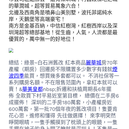
的華潤城，超等貿易萬象六合！
北邊及西南角是噴鼻山美別墅，波托菲諾純水
岸，天鵝堡等高端豪宅！
南方是金基百納，中信紅樹灣，紅樹西岸以及深
圳灣超等總部基地！從生齒，人氣，人流都是最
優質的，萬中無一的好地位！
總結：綠景~白石洲舊改 紅本商品
麗華城
房70年
產權（期房）回遷房不限購置多少數字有錢就
煙
波四季
能買，想買幾多套都可以。 不消社保等一
系列購房名額。不在限售范圍內，拿紅本就可以
賣！&
華美皇都
nbsp;拆遷和扶植周期長6年擺
佈 全款買下村平易近室第目標， 總價在二手房6
成擺佈！ 深圳的二手房180萬套，小產權房近
600萬套，第一批70個年夜的舊改項目！隻要肯
花心思，進修和懂得 先往做選擇！ 來李明突然
睜開眼睛，一隻手觸摸到了枕頭上的眼鏡，一隻
手擱在被子的身上開了瞭就是深圳人！不隻是一