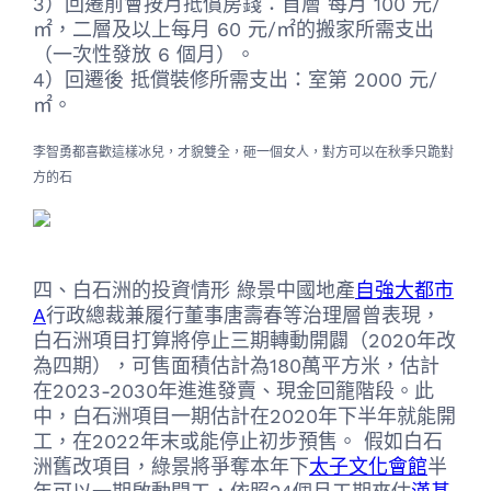
3）回遷前會按月抵償房錢：首層 每月 100 元/
㎡，二層及以上每月 60 元/㎡的搬家所需支出
（一次性發放 6 個月）。
4）回遷後 抵償裝修所需支出：室第 2000 元/
㎡。
李智勇都喜歡這樣冰兒，才貌雙全，砸一個女人，對方可以在秋季只跪對
方的石
四、白石洲的投資情形 綠景中國地產
自強大都市
A
行政總裁兼履行董事唐壽春等治理層曾表現，
白石洲項目打算將停止三期轉動開闢（2020年改
為四期），可售面積估計為180萬平方米，估計
在2023-2030年進進發賣、現金回籠階段。此
中，白石洲項目一期估計在2020年下半年就能開
工，在2022年末或能停止初步預售。 假如白石
洲舊改項目，綠景將爭奪本年下
太子文化會館
半