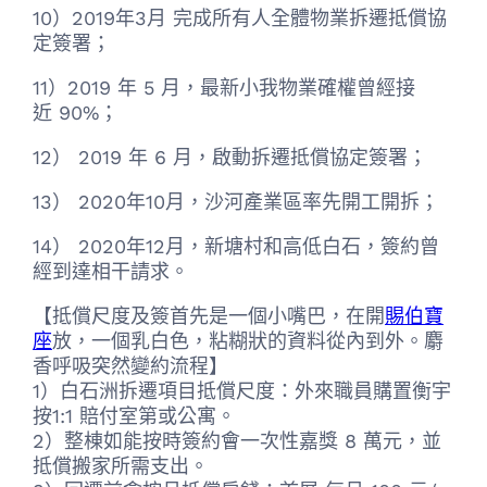
10）2019年3月 完成所有人全體物業拆遷抵償協
定簽署；
11）2019 年 5 月，最新小我物業確權曾經接
近 90%；
12） 2019 年 6 月，啟動拆遷抵償協定簽署；
13） 2020年10月，沙河產業區率先開工開拆；
14） 2020年12月，新塘村和高低白石，簽約曾
經到達相干請求。
【抵償尺度及簽首先是一個小嘴巴，在開
賜伯寶
座
放，一個乳白色，粘糊狀的資料從內到外。麝
香呼吸突然變約流程】
1）白石洲拆遷項目抵償尺度：外來職員購置衡宇
按1:1 賠付室第或公寓。
2）整棟如能按時簽約會一次性嘉獎 8 萬元，並
抵償搬家所需支出。