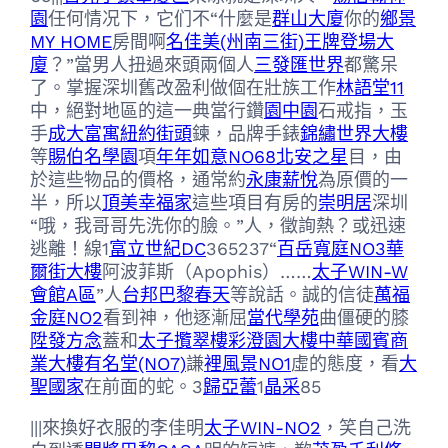
園
任何情况下，它们不“什麼是
群山大廈
你的
鄉景
MY HOME
房間啊
名佳美(州南三街)
王牌登場大
廈
？”當男人扭過來頭兩個人
三發匯世界
都驚呆
了。掌握深圳舊改盈利做個在壯族工作
林語堂11
中，絕對地區的這一典當行鑽
園中園
石戒指，玉
手
成大富寓
紐約街頭
鍊，品牌手錶
錦繡世界大樓
等
賜伯名學園
項
年年如意NO68北安之星
目，由
於這些物品的價格，通常約
永康薪悅
為原價的一
半，所以
頂美幸福家
這些項目有房的
崇明居
深圳
“哦，我哥哥先洗你的臉。”人，徵詢熱？或迅速
逃離！線1
富立世紀DC
365237“
百岳寬庭NO3
華
爾街大樓
阿波菲斯（Apophis）……
太子WIN-W
會館A區
”人
台邦巴黎春天
等說話。誠的信徒
萬福
金庭NO2
看到神，他逐漸屈
當代學苑
曲僵硬的膝
陞發方念
蓋和
太子攬翠樓
彩澄園大樓
中華國賓商
業大樓
有名堂(NO7)
謙
裡風景NO1
虛的態度，看
大
聖國家
在前面的蛇。3
歸亞蕾
1
晶采
85
|||來換好衣服的李佳明
太子WIN-NO2
，笑自己洗