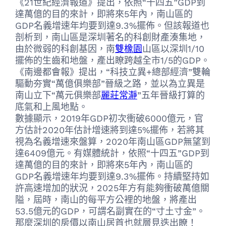
《21世紀經濟報道》提出，依照“十四五”GDP到
達萬億的目的來計，即將來5年內，南山區的
GDP名義增速年均要到達9.3%擺佈。但該報道也
剖析到，南山區是深圳著名的科創財產湊集地，
由於微弱的科創基因，南
雙橡園
山區以深圳1/10
擺佈的生齒和地盤，產出瞭跨越全市1/5的GDP。
《南邊都會報》提出，“科技立異+總部經濟”雙輪
驅動夯實“萬億俱樂部”晉級之路，並以為立異是
南山立下“萬元俱樂部
麗莊常瀞
”五年晉級打算的
底氣和上風地點。
數據顯示，2019年GDP初次衝破6000億元，官
方估計2020年估計增速將到達5%擺佈，若將其
視為名義增速來盤算，2020年南山區GDP無望到
達6409億元。有媒體統計，依照“十四五”GDP到
達萬億的目的來計，即將來5年內，南山區的
GDP名義增速年均要到達9.3%擺佈。持續堅持如
許高速增加的狀況，2025年方有能夠衝破萬億關
隘，屆時，南山的每平方公裡的地盤，將產出
53.5億元的GDP，可謂名副實在的“寸土寸金”。
那麼深圳的房價以南山居首也就層見迭出瞭！