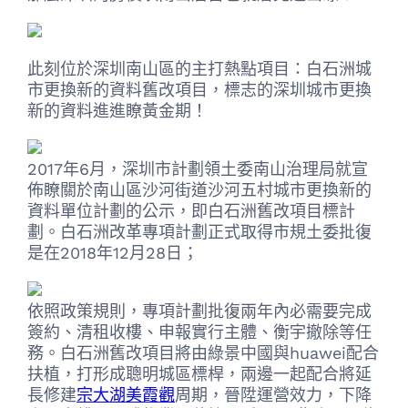
此刻位於深圳南山區的主打熱點項目：白石洲城
市更換新的資料舊改項目，標志的深圳城市更換
新的資料進進瞭黃金期！
2017年6月，深圳市計劃領土委南山治理局就宣
佈瞭關於南山區沙河街道沙河五村城市更換新的
資料單位計劃的公示，即白石洲舊改項目標計
劃。白石洲改革專項計劃正式取得市規土委批復
是在2018年12月28日；
依照政策規則，專項計劃批復兩年內必需要完成
簽約、清租收樓、申報實行主體、衡宇撤除等任
務。白石洲舊改項目將由綠景中國與huawei配合
扶植，打形成聰明城區標桿，兩邊一起配合將延
長修建
宗大湖美霞觀
周期，晉陞運營效力，下降