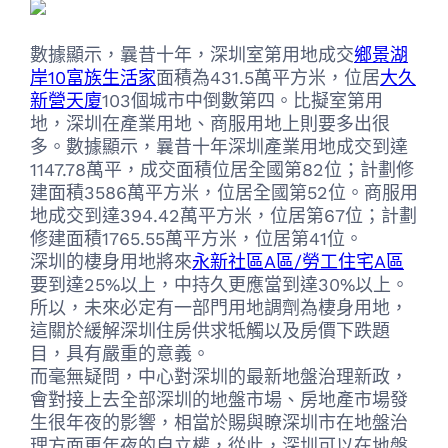
數據顯示，曩昔十年，深圳室第用地成交
鄉景湖
岸10
富族生活家
面積為431.5萬平方米，位居
大久
新營天廈
103個城市中倒數第四。比擬室第用
地，深圳在產業用地、商服用地上則要多出很
多。數據顯示，曩昔十年深圳產業用地成交到達
1147.78萬平，成交面積位居全國第82位；計劃修
建面積3586萬平方米，位居全國第52位。商服用
地成交到達394.42萬平方米，位居第67位；計劃
修建面積1765.55萬平方米，位居第41位。
深圳的棲身用地將來
永新社區A區/勞工住宅A區
要到達25%以上，中持久更應當到達30%以上。
所以，未來必定有一部門用地調劑為棲身用地，
這關於緩解深圳住房供求牴觸以及房價下跌題
目，具有嚴重的意義。
而毫無疑問，中心對深圳的最新地盤治理新政，
會對接上去全部深圳的地盤市場、房地產市場發
生很年夜的影響，相當於賜與瞭深圳市在地盤治
理方面更年夜的自立權，從此，深圳可以在地盤