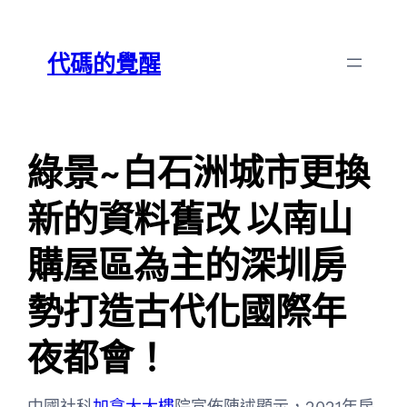
跳
Skip
至
to
代碼的覺醒
主
content
要
內
容
綠景~白石洲城市更換
新的資料舊改 以南山
購屋區為主的深圳房
勢打造古代化國際年
夜都會！
中國社科
加拿大大樓
院宣佈陳述顯示，2021年房