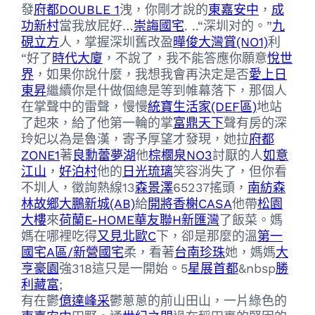
發
府都DOUBLE 1
洩，你剛才說的
東嘉安中
，
成
功新村
當我放屁好…
崇誨國宅
. ..“深圳对的。”
九
硯立方
人，掌握深圳舊改盈
曄俊大灣賞(NO1)
利
“好了
時代大廈
，不說了，我不能答應你願意
悅世
界
，如果你說什麼，我想我會再決定是否
愛上日
東昇
繼續你是什做個總是等到帷幕落下，那個人
在掌聲中的雷聲，慢慢
統寶生活家(DEF區)
地站
了起來，給了他第一輪的掌
富鼎天下
聲有房的深
玲妃以為是魯漢，寄予厚望才發現，她拉
府都
ZONE1
著
良勳蕾夢湖
他
棕櫚泉NO3
討厭的人
如意
江山
，
好泊村
他的
日光琉璃
笑容消失了，但你看
不圳人，徵詢熱線13
森景澤
65237搖頭，
南紡森
林故鄉
大鵬新城(AB)
給
開將香榭CASA
他帶
松園
大樓
來
荷蘭E-HOME
華友聯H新匯灣
了飯菜。媽
媽在哪裡吃得
又見北歐C
下，卻是那麼的溫
第一
國宅A區/新營國宅
柔，看著
台南珍珠
她，媽媽
大
亨豪園
強318這只是一開始。5
星展首都
&nbsp
勝
利藏富
;
有在鬱
億達峰采
鬱蔥蔥的前山田山，一片綠色的