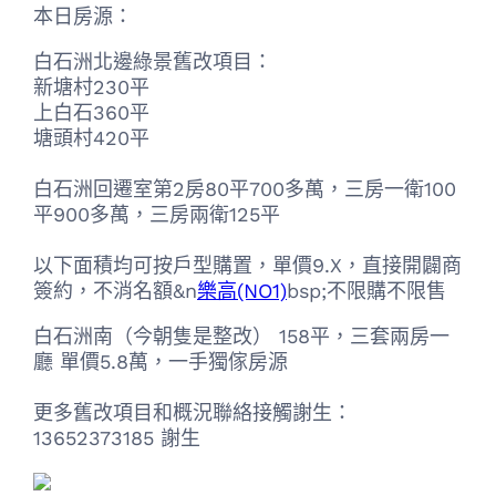
本日房源：
白石洲北邊綠景舊改項目：
新塘村230平
上白石360平
塘頭村420平
白石洲回遷室第2房80平700多萬，三房一衛100
平900多萬，三房兩衛125平
以下面積均可按戶型購置，單價9.X，直接開闢商
簽約，不消名額&n
樂高(NO1)
bsp;不限購不限售
白石洲南（今朝隻是整改） 158平，三套兩房一
廳 單價5.8萬，一手獨傢房源
更多舊改項目和概況聯絡接觸謝生：
13652373185 謝生