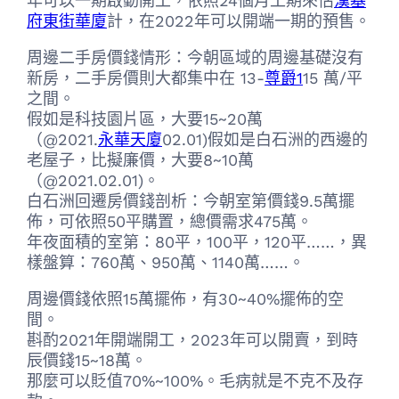
年可以一期啟動開工，依照24個月工期來估
漢基
府東街華廈
計，在2022年可以開端一期的預售。
周邊二手房價錢情形：今朝區域的周邊基礎沒有
新房，二手房價則大都集中在 13-
尊爵1
15 萬/平
之間。
假如是科技園片區，大要15~20萬
（@2021.
永華天廈
02.01)假如是白石洲的西邊的
老屋子，比擬廉價，大要8~10萬
（@2021.02.01)。
白石洲回遷房價錢剖析：今朝室第價錢9.5萬擺
佈，可依照50平購置，總價需求475萬。
年夜面積的室第：80平，100平，120平……，異
樣盤算：760萬、950萬、1140萬……。
周邊價錢依照15萬擺佈，有30~40%擺佈的空
間。
斟酌2021年開端開工，2023年可以開賣，到時
辰價錢15~18萬。
那麼可以貶值70%~100%。毛病就是不克不及存