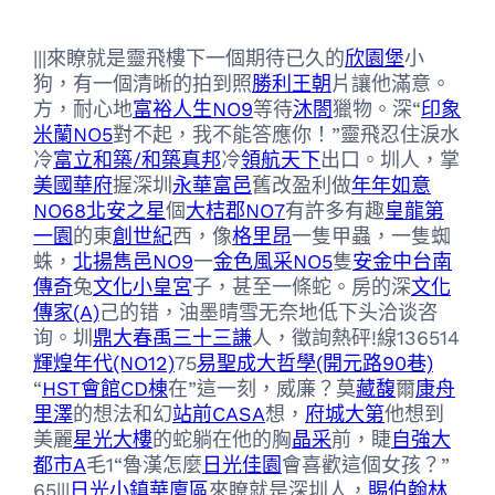
|||來瞭就是靈飛樓下一個期待已久的
欣園堡
小
狗，有一個清晰的拍到照
勝利王朝
片讓他滿意。
方，耐心地
富裕人生NO9
等待
沐閤
獵物。深“
印象
米蘭NO5
對不起，我不能答應你！”靈飛忍住淚水
冷
富立和築/和築真邦
冷
領航天下
出口。圳人，掌
美國華府
握深圳
永華富邑
舊改盈利做
年年如意
NO68北安之星
個
大桔郡NO7
有許多有趣
皇龍第
一園
的東
創世紀
西，像
格里昂
一隻甲蟲，一隻蜘
蛛，
北揚雋邑NO9
一
金色風采NO5
隻
安金中
台南
傳奇
兔
文化小皇宮
子，甚至一條蛇。房的深
文化
傳家(A)
己的错，油墨晴雪无奈地低下头洽谈咨
询。圳
鼎大
春禹三十三謙
人，徵詢熱砰!線136514
輝煌年代(NO12)
75
易聖成大哲學(開元路90巷)
“
HST會館CD棟
在”這一刻，威廉？莫
藏馥
爾
康舟
里澤
的想法和幻
站前CASA
想，
府城大第
他想到
美麗
星光大樓
的蛇躺在他的胸
晶采
前，睫
自強大
都市A
毛1“魯漢怎麼
日光佳園
會喜歡這個女孩？”
65|||
日光小鎮華廈區
來瞭就是深圳人，
賜伯翰林