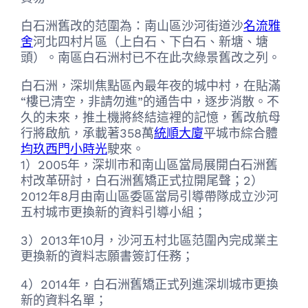
白石洲舊改的范圍為：南山區沙河街道沙
名流雅
舍
河北四村片區（上白石、下白石、新塘、塘
頭）。南區白石洲村已不在此次綠景舊改之列。
白石洲，深圳焦點區內最年夜的城中村，在貼滿
“樓已清空，非請勿進”的通告中，逐步消散。不
久的未來，推土機將終結這裡的記憶，舊改航母
行將啟航，承載著358萬
統順大廈
平城市綜合體
均玖西門小時光
駛來。
1）2005年，深圳市和南山區當局展開白石洲舊
村改革研討，白石洲舊矯正式拉開尾聲；2）
2012年8月由南山區委區當局引導帶隊成立沙河
五村城市更換新的資料引導小組；
3）2013年10月，沙河五村北區范圍內完成業主
更換新的資料志願書簽訂任務；
4）2014年，白石洲舊矯正式列進深圳城市更換
新的資料名單；