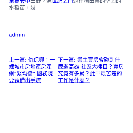
東嘉安中
田野。通
世紀之門
過在稻田裏的堅固的
水稻苗，幾
admin
上一篇:
仇保興：一
下一篇:
業主賣房會碰到什
線城市房地產房產
麼題高雄 社區大樓目？賣房
網“緊均衡” 國務院
究竟有多累？此中最苦楚的
要預備出手瞭
工作是什麼？