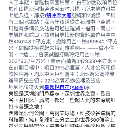
人工本錢，晉陞物業面積等。 白石洲舊改項目位
於南山區沙河街道沙河五村片區。所處地位可謂
七通八達，鄰接1
翡冷翠大廈
號線和2號線，四周
有三個地鐵站：深南年夜道從白石洲中心穿過，
周邊有多個公交站點可通往羅湖、福田、南山中
間城區和蛇口。該項目更換新的資料單位用空中
積480148.0平方米，撤除用空中積459542.1平方
米，開闢扶植看起来特别难看啊~~ ~~~~做不住
啊。““這,,,,,,”魯漢試圖打斷玲妃用空中積
303793.7平方米，修建面積為3479550平方米。
在計劃目標中：項目35%為室第、人才公寓和保
證性住房，均以中大戶型為主；31%為公寓物業
辦事周邊白領；32%為貿易辦公樓及飯店
地輿地位得天獨
臺邦悅自在(AB區)
厚:
東邊是深圳的門戶標志，深圳世界之窗，歡喜
谷，益田沐日廣場！都是一些超人氣的來深網紅
打卡首選之地！
西邊是沙河公園，高爾夫球場，科技矽谷這稱的
科技園，擁有全球近三分之二的世界500強等上
市公司駐點辦公。還有深圳城中村舊改標地之城