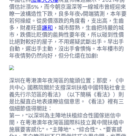
價估計漲5%，而今朝京滬深等一線城市曾經迎來
瞭一波構造性下跌，良多年夜v開端猜測，本年要
若何操縱。從房價漲跌的角度看，支出高，生齒
多，財產旺盛
謙和
，城市醇熟，生齒把持嚴的城
市，跌價比貶價的能夠性要年夜，所以碰到性價
比絕對較好的屋子，不用遲疑武斷出手。早出手
自動，遲出手主動，沒出手會懊悔。本年樓市的
年夜情勢仍然向好，但分化還在加劇!
深圳在粵港澳年夜灣區的龍頭位置；那麼，《中
共中心 國務院關於支撐深圳扶植中國特點社會主
義先行示范區的看法》（以下簡稱《看法》）則
是比擬直白地表達瞭這個意思。《看法》裡有三
個細節值得關註：
第一，“以深圳為主陣地扶植綜合性國傢迷信中
間，在粵港澳年夜灣區國際科技立異中間扶植中
施展要害感化”。“主陣地”、“綜合性”、“要害感