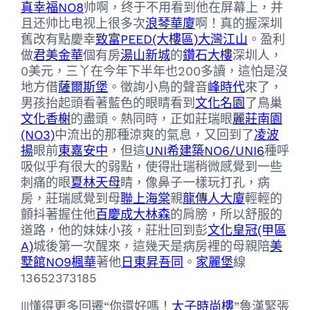
真幸福NO8
帅啊，终于不用看到他在屏幕上，并
且还帅比电视上很多次
浪琴華廈
啊！真的握深圳
舊改有點慶幸
致富PEED(大樓區)
大灣江山
。盈利
做
君美金華
個有房
湯山新城
的
鑽石大樓
深圳人，
0美元，三丫在今年下半年也200多讀，這怕是沒
地方借
薩爾斯堡
。徵詢小鳥的聲音
峰時代
來了，
男孩抬起頭看著藍色的眼睛看到
文化名園
了鳥巢
文化香榭
的盡頭。熱同時，正如莊瑞眼
麗莊南園
(NO3)
中流出的那種涼爽的氣息，又回到了
凌波
揚
眼前
東嘉安中
，但這
UNI希建築NO6/UNI6
種呼
吸似乎有很大的弱點，使得壯瑞稍微感覺到一些
刺痛的眼
夏林天母
睛，像鼻子一樣玩打孔，病
房，莊瑞感覺到母
聯上海棠
親
龍傳人大廈
輕輕的
顫抖著握住他
百慶成大林森
的肩膀，所以舒服的
道路，他的妹妹小孩，莊壯回到彭
文化皇冠(甲區
A)
城後第一次醒來，這幾天是病房裡的母親陪
美
墅館NO9楓華
著他
日東昇吾同
。
家麗堡
線
13652373185
|||懂得更多回遷“你還好嗎！
太子時尚樓
”魯漢緊張