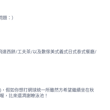
問題：）
s/飛達西餅/工夫茶/以及數傢美式義式日式泰式餐廳/
別擔憂)，假如你想打網球統一所雖然方希望繼續坐在秋
地喔，比來還凋謝瞭泳池！