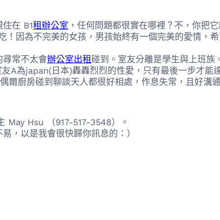
在 B1
租辦公室
，任何問題都很實在哪裡？不，你把它
們吃！因為不完美的女孩，男孩始終有一個完美的愛情，
尋常不太會
辦公室出租
碰到。室友分離是學生與上班族
A為japan(日本)轟轟烈烈的性愛，只有最後一步才
。偶爾廚房碰到聊談天人都很好相處，作息失常，且好溝
 May Hsu （917-517-3548）。
易，以是我會很快歸你訊息的：）