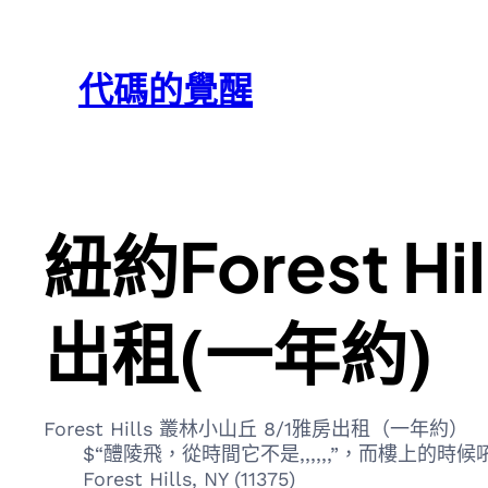
跳
Skip
至
to
代碼的覺醒
主
content
要
內
容
紐約Forest 
出租(一年約)
Forest Hills 叢林小山丘 8/1雅房出租（一年約）
$“醴陵飛，從時間它不是,,,,,,”，而樓上的時
Forest Hills, NY (11375)