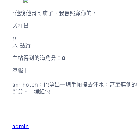
“他說他哥哥病了，我會照顧你的。”
人
打賞
0
人
點贊
主帖得到的海角分：
0
舉報 |
am hotch，他拿出一塊手帕擦去汗水，甚至連
部分。 |
埋紅包
admin