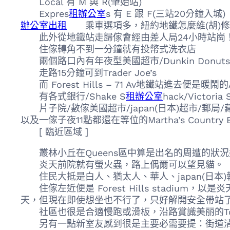
Local 有 M 與 R(肇始站)
Expres
租辦公室
s 有 E 跟 F(三站20分鐘入城)
辦公室出租
乘車選項多，紐約地鐵怎麼維(胡)修(
此外從地鐵站走歸傢會經由差人局24小時站崗！
住傢轉角不到一分鐘就有投幣式洗衣店
兩個路口內有年夜型美國超市/Dunkin Donut
走路15分鐘可到Trader Joe’s
而 Forest Hills – 71 Av地鐵站進去便是暖鬧的Aus
有各式銀行/Shake S
租辦公室
hack/Victoria 
片子院/數傢美國超市/japan(日本)超市/郵局/
以及一傢子夜11點都還在等位的Martha’s Country
[ 臨近區域 ]
叢林小丘在Queens區中算是出名的周遭的狀
炎天前院就有螢火蟲，路上偶爾可以望見貓。
住民大抵是白人、猶太人、華人、japan(日本)
住傢左近便是 Forest Hills stadiu
天，但現在即使想坐也不行了，只好解開安全帶站了起
社區也很是合適慢跑或滑板，沿路賞識美丽的Tow
另有一點新室友感到很是主要必需要提：街道清