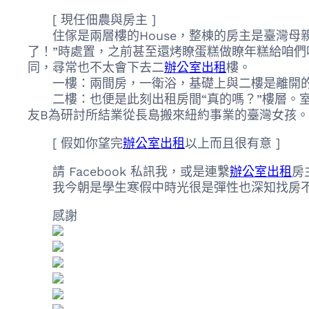
[ 現任佃農與房主 ]
住傢是兩層樓的House，整棟的房主是臺灣母親住
了！”時處置，之前甚至還烤瞭蛋糕做瞭年糕給咱
同，尋常也不太會下去二
辦公室出租
樓。
一樓：兩間房，一衛浴，基礎上與二樓是離開的
二樓：也便是此刻出租房間“真的嗎？”樓層。室友
友B為研討所結業從長島搬來紐約事業的臺灣女孩
[ 假如你望完
辦公室出租
以上而且很有意 ]
請 Facebook 私訊我，或是連繫
辦公室出租
房主
我今朝是學生寒假中時光很是彈性也深知找房不
感謝