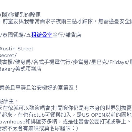
鬧)你都到的瞭傢
前室友與我都常需求子夜兩三點才歸傢，無需擔憂安全
s/泰國餐廳/五
租辦公室
金行/雜貨店
tin Street
Secret/
藏書樓/健身房/各式手機電信行/麥當勞/星巴克/Friday
 Bakery美式蛋糕店
況柔美且寧靜且治安極好的室第區！
報酬主。
m，以是炎天在傢就可以聽演唱會(打開窗你仍是有本身的世界
來，在也有club可餐與加入，是US OPEN以前的園
nhouse和排匯芬多精，或是往黌舍公園打球或靜止。
潔不太會有麻味或莫名尿騷味：）