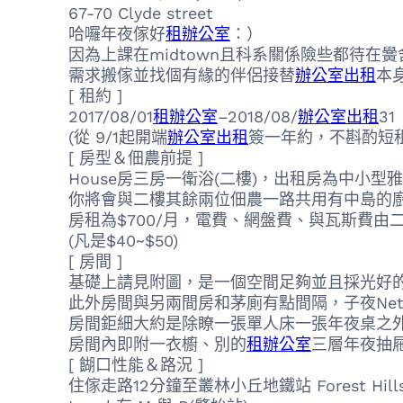
67-70 Clyde street
哈囉年夜傢好
租辦公室
：）
因為上課在midtown且科系關係險些都待在黌
需求搬傢並找個有緣的伴侶接替
辦公室出租
本
[ 租約 ]
2017/08/01
租辦公室
–2018/08/
辦公室出租
31
(從 9/1起開端
辦公室出租
簽一年約，不斟酌短租
[ 房型＆佃農前提 ]
House房三房一衛浴(二樓)，出租房為中小型
你將會與二樓其餘兩位佃農一路共用有中島的廚房
房租為$700/月，電費、網盤費、與瓦斯費由
(凡是$40~$50)
[ 房間 ]
基礎上請見附圖，是一個空間足夠並且採光好的房
此外房間與另兩間房和茅廁有點間隔，子夜Netfl
房間鉅細大約是除瞭一張單人床一張年夜桌之外
房間內即附一衣櫥、別的
租辦公室
三層年夜抽
[ 餬口性能＆路況 ]
住傢走路12分鐘至叢林小丘地鐵站 Forest Hills –