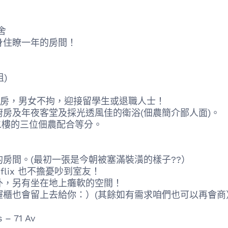
舍
身住瞭一年的房間！
)
雅房，男女不拘，迎接留學生或退職人士！
及年夜客堂及採光透風佳的衛浴(佃農簡介鄙人面)。
二樓的三位佃農配合等分。
間。(最初一張是今朝被塞滿裝潢的樣子??）
ix 也不擔憂吵到室友！
，另有坐在地上癱軟的空間！
屜櫃也會留上去給你：）(其餘如有需求咱們也可以再會商
 71 Av