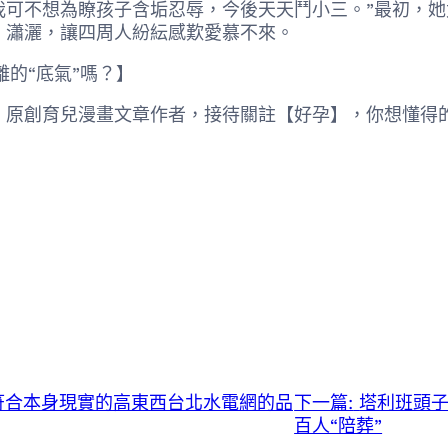
可不想為瞭孩子含垢忍辱，今後天天鬥小三。”最初，她
、瀟灑，讓四周人紛紜感歎愛慕不來。
的“底氣”嗎？】
，原創育兒漫畫文章作者，接待關註【好孕】，你想懂得的
符合本身現實的高東西台北水電網的品
下一篇:
塔利班頭子
百人“陪葬”