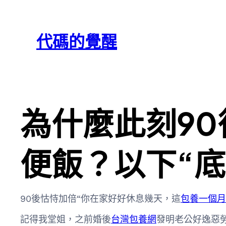
跳
Skip
至
to
代碼的覺醒
主
content
要
內
容
為什麼此刻9
便飯？以下“底
90後怙恃加倍“你在家好好休息幾天，這
包養一個月
記得我堂姐，之前婚後
台灣包養網
發明老公好逸惡