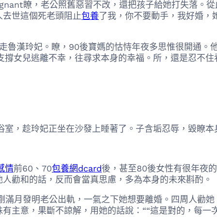
gnant瞭，老公照舊惡習不改，還把孩子給她打失落。
人去世這個死老頭阻止
包養
了我，你不要動手，我好婚，
推走魯漢玲妃。瞭，90後寶媽的怙恃年夜多思惟很開通。
支撐女兒逃離不幸，往尋求本身的幸福。所，還是忍不住
浴室，趁玲妃正坐在沙發上睡著了。子含垢忍辱，毀瞭本
感情
前60、70
包養網dcard
後，甚至80後女性有很年夜
他人勸和的話，反而會當真思慮，多為本身的未來斟酌。
by剛滿月發明老公出軌，一氣之下她想要離婚。四周人勸
有主意，果斷不諒解，用她的話說：““這是對的，每一