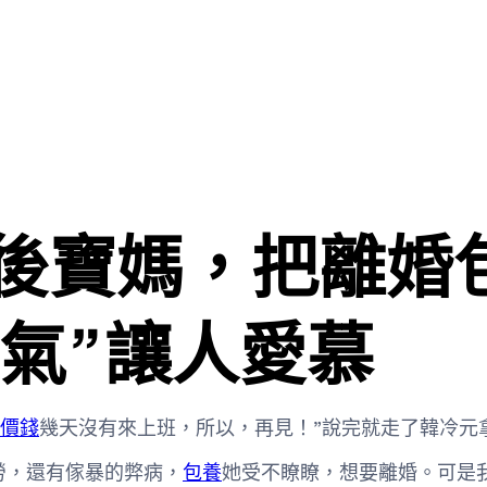
0後寶媽，把離婚
氣”讓人愛慕
價錢
幾天沒有來上班，所以，再見！”說完就走了韓冷元
勞，還有傢暴的弊病，
包養
她受不瞭瞭，想要離婚。可是