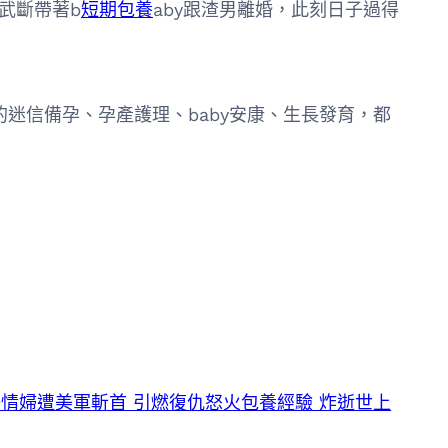
武斷帶著b
短期包養
aby跟渣男離婚，此刻日子過得
迷信備孕、孕產護理、baby安康、生長發育，都
情婦遭美軍斬首 引燃復仇怒火包養經驗 炸逝世上