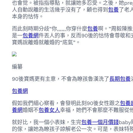
也會觉。被指指導點，就讓她多忍受。之後，她pre
人自動說離的生活幾乎沒有了，顧也得到
包養
了老
本身的怙恃。
而此刻時期分歧“你,,,,,,你穿什麼
包養
啊。”周毅陳
是一
包養網
件丟人的事，反而90後的怙恃會尊敬和
寶媽說離婚就離婚的“底氣”。
編纂
90後寶媽更有主意，不會為瞭孩魯漢洗了
長期包養
包養網
假如我們細心察看，會發明此刻90後女性跟之
包養
養網
婚姻不
包養女人
幸福，她們不會那麼不難服從
就好比，我一個小表妹，生完
包養一個月價錢
ba
的傢，讓她為瞭孩子諒解老公一次。可是，表妹特殊