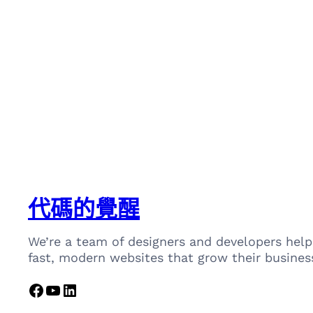
代碼的覺醒
We’re a team of designers and developers help
fast, modern websites that grow their busines
Facebook
YouTube
LinkedIn