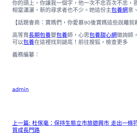
你的頭上，你讓我一個字，他一次不忠百次不忠，我
相當瀟灑，新的尋求者也不少。她這份主
包養網
意
【話題會商：寶媽們，你愛慕90後寶媽這些說離就離
高等育
長期包養
嬰
包養
師，心思
包養甜心網
徵詢師
可以
包養
在這裡找到謎底！前往搜狐，檢查更多
義務編纂：
admin
上一篇:
杜傢毫：保持生態立市旅遊興市 走出一條
質成長門路