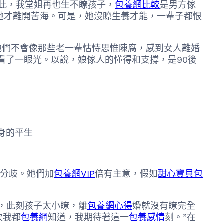
從此，我堂姐再也生不瞭孩子，
包養網比較
是男方傢
她才離開苦海。可是，她沒瞭生養才能，一輩子都恨
他們不會像那些老一輩怙恃思惟陳腐，感到女人離婚
看了一眼光。以說，娘傢人的懂得和支撐，是90後
身的平生
的分歧。她們加
包養網VIP
倍有主意，假如
甜心寶貝包
她，此刻孩子太小瞭，離
包養網心得
婚就沒有瞭完全
次我都
包養網
知道，我期待著這一
包養感情
刻。”在