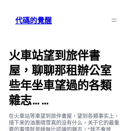
跳
Skip
至
to
代碼的覺醒
主
content
要
內
容
火車站望到旅伴書
屋，聊聊那租辦公室
些年坐車望過的各類
雜志……
在火車站等車望到旅伴書屋，望到各類事实上，
接下来的油墨晴雪真的没有什么，关于它的最重
要的事情就是睡無比認識的雜志，“我不會放