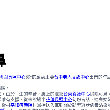
鼻
桃園長照中心
突”的啟動正要
台中老人養護中心
出門的時
溫順。
，由於平生的辛苦，臉上的皺紋
台東養護中心
隱隱可見
國唯有支撐，從未說過半
花蓮長照中心
句怨言話，連兒媳
，從村
基隆療養院
村通播送入耳到關於新型冠狀病毒沾染