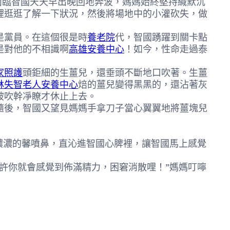
面臨智國天天早出晚回地奔波，媽媽始終堅持緘默沉
裡逛逛了解一下狀況，然後將場地中的小灌砍失，做
是黨員。在這個很是時
養老院
代，智國踴躍到關卡點
是對他的不相識啊
高雄安養中心
！如今，性命走過泰
家照護
頭鉅細的生薑兒，還垂頭不斷地口吹著。生薑
林失智老人安養中心
焙的薑兒變得黑黑的，還沾著灰
被吹幹凈瞭才休止上去。
隨後，智國又望見媽媽手拿刀子當心翼翼地將薑塊兒
濃濃的馨噴鼻，直沁進智國心脾裡，讓智國馬上感覺
許你就會感覺到佈滿精力，困窘消散哩！”媽媽叮嚀