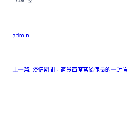
|
埋紅包
admin
上一篇:
疫情期間，黨員西席寫給傢長的一封信