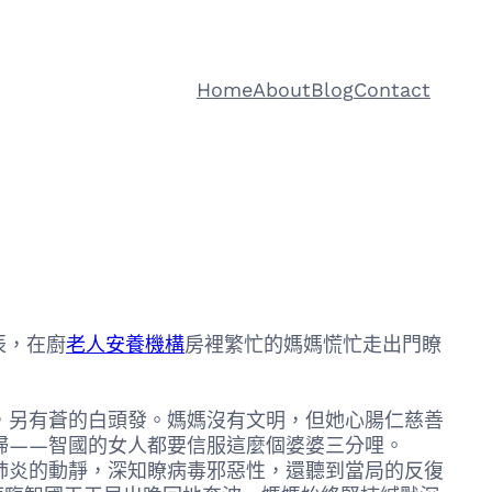
Home
About
Blog
Contact
辰，在廚
老人安養機構
房裡繁忙的媽媽慌忙走出門瞭
，另有蒼的白頭發。媽媽沒有文明，但她心腸仁慈善
婦——智國的女人都要信服這麼個婆婆三分哩。
肺炎的動靜，深知瞭病毒邪惡性，還聽到當局的反復