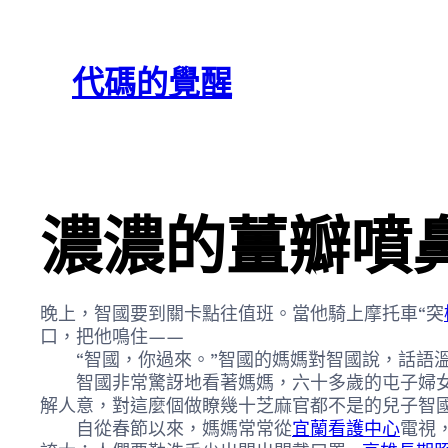
跳
Skip
至
to
代碼的覺醒
主
content
要
內
容
濃濃的薑瓣噴
晚上，智國要到關卡點往值班。當他騎上摩托車“突
口，把他鳴住——
“智國，你過來。”智國的媽媽對智國說，話語
智國非常驚訝地看著媽媽，六十多歲的屯子婦女
解人意，對這麼個做瞭幾十芝麻官都不是的兒子智
自從春節以來，媽媽常常從
宜蘭看護中心
電視