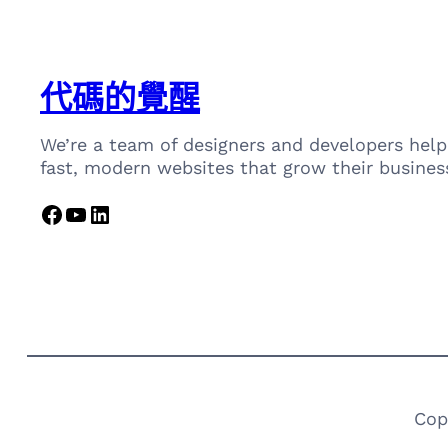
代碼的覺醒
We’re a team of designers and developers help
fast, modern websites that grow their busines
Facebook
YouTube
LinkedIn
Cop