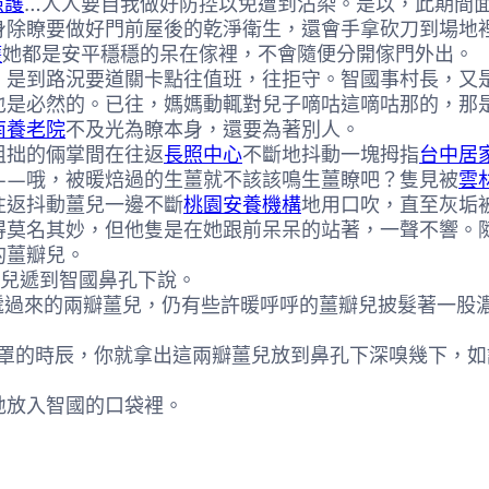
照護
…人人要自我做好防控以免遭到沾染。是以，此期間
身除瞭要做好門前屋後的乾淨衛生，還會手拿砍刀到場地
護
她都是安平穩穩的呆在傢裡，不會隨便分開傢門外出。
是到路況要道關卡點往值班，往拒守。智國事村長，又
也是必然的。已往，媽媽動輒對兒子嘀咕這嘀咕那的，那
南養老院
不及光為瞭本身，還要為著別人。
粗拙的倆掌間在往返
長照中心
不斷地抖動一塊拇指
台中居
——哦，被暖焙過的生薑就不該該鳴生薑瞭吧？隻見被
雲
往返抖動薑兒一邊不斷
桃園安養機構
地用口吹，直至灰垢
得莫名其妙，但他隻是在她跟前呆呆的站著，一聲不響。
的薑瓣兒。
兒遞到智國鼻孔下說。
過來的兩瓣薑兒，仍有些許暖呼呼的薑瓣兒披髮著一股
的時辰，你就拿出這兩瓣薑兒放到鼻孔下深嗅幾下，如
放入智國的口袋裡。