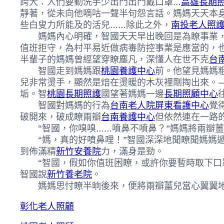
誇大：人們要勤洗手少出門出門戴口罩…
高雄長期
靜著，從未向他嘀咕一聲半句怨言話。媽媽天天本
些白叟力所能及的活兒……除此之外，
南投老人照
媽媽內心明確，智國天天早出晚回是為瞭事業，
值班拒守，為村平易近做病毒防控事業是應當的，
半輩子的媽媽曾經望穿瞭塵凡，深懂人在世不克
台
智國走到媽媽跟
桃園養護中心
前。他望見媽媽
兒非常燙手，顯然是焙在燙暖的木灰裡剛掏出來。
垢。智
桃園長期照護
國望著媽媽一邊
長期照顧中心
智國對媽媽的行為
台南老人院
屏東看護中心
覺
破開來，破成瞭兩瓣
台南養護中心
但依然連在一路
“智國，你嗅嗅……噴鼻不噴鼻？”媽媽將兩瓣薑
“媽，真的好噴鼻哩！”智國深深地聞瞭聞媽媽遞
到佈滿精
新竹安養院
力，滿身是勁。
“智國，假如你值班困瞭，或許你要暫時取下口罩
智國說
新竹養老院
。
媽媽思忖瞭半晌後來，便將兩瓣薑兒當心翼翼地
彰化老人照顧