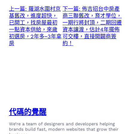
上一篇:
羅湖水圍村京
下一篇:
佈吉招台中房產
基舊改，進度超快，
商三聯舊改，育才學位，
已開工，找房屋最初
一期行將封頂，二期回遷
一點資本供給，來歲
資本讓渡，估計4年擺佈
初選房，2年多~3年拿
可交樓，直接開闢商簽
房
約！
代碼的覺醒
We’re a team of designers and developers helping
brands build fast, modern websites that grow their