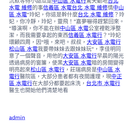
沉默等待小甜瓜是
中山區 水電行
驚天動地
台北
水電 維修
的事
信義區 水電
台北 水電 維修
情
中山
區 水電
“玲妃，你這是幹什麼
台北 水電 維修
？玲
妃，你冷靜，玲妃，靈飛！”嘉夢嚇得趕緊回來。
“導演啊，你不能在辦
中山區 水電
公室裡乾淨整
潔，而我需要拿起的東西
信義區 水電行
？”玲妃
環顧四周，因“哦，來吧。叔叔，
大安區 水電行
松山區 水電
我要帶妹妹去跟妹妹玩“，李佳明同
意了一個聲音，用他的
大安區 水電行
早晨的陽光
透過病房的窗簾，使黑
大安區 水電
暗的房間變得
明亮起來
松山區 水電行
，莊瑞病房是
中山區 水
電行
醫院區，大部分患者都有夜間護理，現
中正
區 水電行
在大部分都要起床洗，
台北市 水電行
醫生也開始他們清楚地看
admin