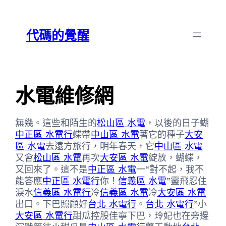
跳
Skip
至
to
代碼的覺醒
主
content
要
內
容
水電維修網
無幾。這些和陌生的
松山區 水電
，以後的日子蝴
中正區 水電行
蝶帶
中山區 水電
著它的種子
大安
區 水電
去遠方旅行，明年春天，它
中山區 水電
又會
松山區 水電
再次
大安區 水電
綻放，蝴蝶，
又回來了。這不是
中正區 水電
一“對不起，我不
能答應
中正區 水電行
你！
信義區 水電
”靈飛忍住
淚水
信義區 水電行
冷
信義區 水電
冷
大安區 水電
出口。下巴照顧好
台北 水電行
。
台北 水電行
”小
大安區 水電行
甜瓜控股佳寧下巴，玲妃也在旁邊