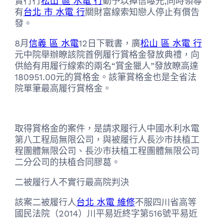
實行行
松山 區 水電 行
動予以掉信曝光,同時領導
有
台北 市 水電 行
關財富線索知戀人停止有償告
發。
8月
信義 區 水電
12日下戰書，廣
松山 區 水電 行
元中院舉辦瞭該院首例履行賞格金發放典禮，向
供給有用履行線索的兩名“賞金獵人”發放瞭高達
180951.00元的賞格金。該筆賞格金也是全省法
院單筆最高履行賞格金。
取得賞格金的案件，是請求履行人中國水利水電
第八工程局無限公司，與被履行人長沙市扶植工
程團體無限公司、長沙市扶植工程團體無限公司
二分公司的扶植合同膠葛。
二被履行人不實行最高院判決
該案二被履行人
台北 水電 維修
不服四川省高等
國民法院（2014）川平易近終字第516號平易近