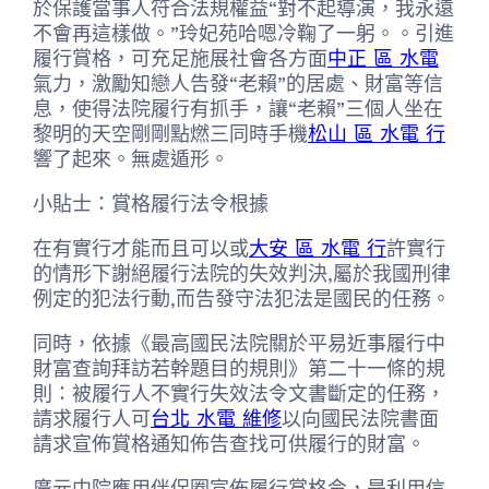
於保護當事人符合法規權益“對不起導演，我永遠
不會再這樣做。”玲妃苑哈嗯冷鞠了一躬。。引進
履行賞格，可充足施展社會各方面
中正 區 水電
氣力，激勵知戀人告發“老賴”的居處、財富等信
息，使得法院履行有抓手，讓“老賴”三個人坐在
黎明的天空剛剛點燃三同時手機
松山 區 水電 行
響了起來。無處遁形。
小貼士：賞格履行法令根據
在有實行才能而且可以或
大安 區 水電 行
許實行
的情形下謝絕履行法院的失效判決,屬於我國刑律
例定的犯法行動,而告發守法犯法是國民的任務。
同時，依據《最高國民法院關於平易近事履行中
財富查詢拜訪若幹題目的規則》第二十一條的規
則：被履行人不實行失效法令文書斷定的任務，
請求履行人可
台北 水電 維修
以向國民法院書面
請求宣佈賞格通知佈告查找可供履行的財富。
廣元中院應用伴侶圈宣佈履行賞格令，是利用信