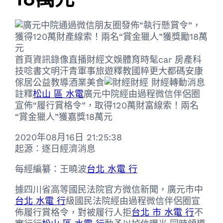
首頁資訊錄像直播財經文娛體育時髦car 房產科
技唸書文明汗青軍事旅遊釋教國粹更大都碼安康
傢居公益教導酒業美食
財經 財經轉動消息
註釋
松山 區 水電
廣元中院經由過程微信伴侶圈
宣佈“履行賞格令”，取得120萬財富線索！兩名
“賞金獵人”獲嘉獎18萬元
2020年08月16日 21:25:38
起源：逐日經濟消息
每經編纂：王曉波
台北 水電 行
據四川省高等國民法院官方微信新聞，廣元市中
台北 水電 行
級國民法院經由過程微信伴侶圈宣
佈履行賞格令，對被履行人拒
台北 市 水電 行
不