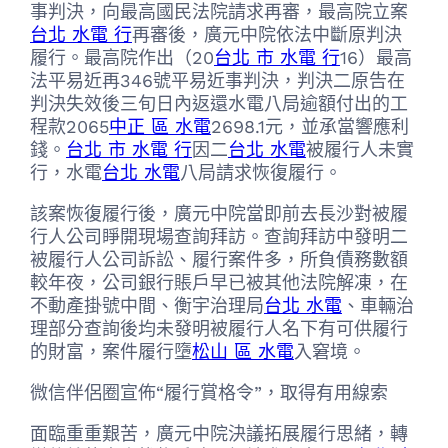
事判決，向最高國民法院請求再審，最高院立案
台北 水電 行
再審後，廣元中院依法中斷原判決
履行。最高院作出（20
台北 市 水電 行
16）最高
法平易近再346號平易近事判決，判決二原告在
判決失效後三旬日內返還水電八局逾額付出的工
程款2065
中正 區 水電
2698.1元，並承當響應利
錢。
台北 市 水電 行
因二
台北 水電
被履行人未實
行，水電
台北 水電
八局請求恢復履行。
該案恢復履行後，廣元中院當即前去長沙對被履
行人公司睜開現場查詢拜訪。查詢拜訪中發明二
被履行人公司訴訟、履行案件多，所負債務數額
較年夜，公司銀行賬戶早已被其他法院解凍，在
不動產掛號中間、衡宇治理局
台北 水電
、車輛治
理部分查詢後均未發明被履行人名下有可供履行
的財富，案件履行墮
松山 區 水電
入窘境。
微信伴侶圈宣佈“履行賞格令”，取得有用線索
面臨重重艱苦，廣元中院決議拓展履行思緒，轉