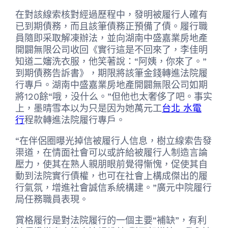
在對該線索核對經過歷程中，發明被履行人確有
已到期債務，而且該筆債務正預備了債。履行職
員隨即采取解凍辦法，並向湖南中盛嘉業房地產
開闢無限公司收回《實行這是不回來了，李佳明
知道二嬸洗衣服，他笑著說：“阿姨，你來了。”
到期債務告訴書》，期限將該筆金錢轉進法院履
行專戶。湖南中盛嘉業房地產開闢無限公司如期
將120餘“哦，没什么。”但他也太奢侈了吧。事实
上，墨晴雪本以为只是因为她萬元工
台北 水電
行
程款轉進法院履行專戶。
“在伴侶圈曝光掉信被履行人信息，樹立線索告發
渠道，在情面社會可以或許給被履行人制造言論
壓力，使其在熟人親朋眼前覺得慚愧，促使其自
動到法院實行債權，也可在社會上構成傑出的履
行氣氛，增進社會誠信系統構建。”廣元中院履行
局任務職員表現。
賞格履行是對法院履行的一個主要“補缺”，有利