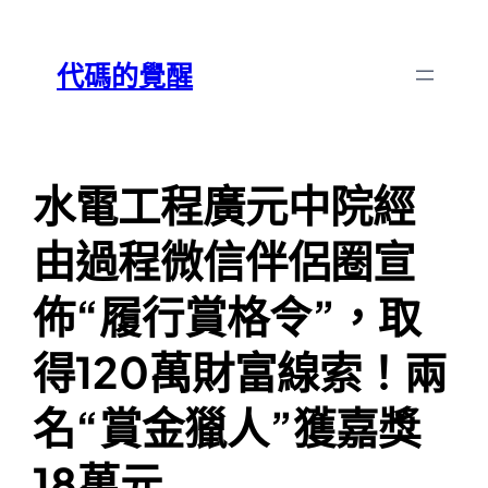
跳
Skip
至
to
代碼的覺醒
主
content
要
內
容
水電工程廣元中院經
由過程微信伴侶圈宣
佈“履行賞格令”，取
得120萬財富線索！兩
名“賞金獵人”獲嘉獎
18萬元