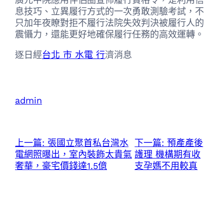
息技巧、立異履行方式的一次勇敢測驗考試，不
只加年夜瞭對拒不履行法院失效判決被履行人的
震懾力，還能更好地確保履行任務的高效運轉。
逐日經
台北 市 水電 行
濟消息
admin
上一篇:
張國立聚首私台灣水
下一篇:
預產產後
電網照曝出，室內裝飾太貴氣
護理 機構期有收
奢華，豪宅價錢達1.5億
支孕媽不用較真