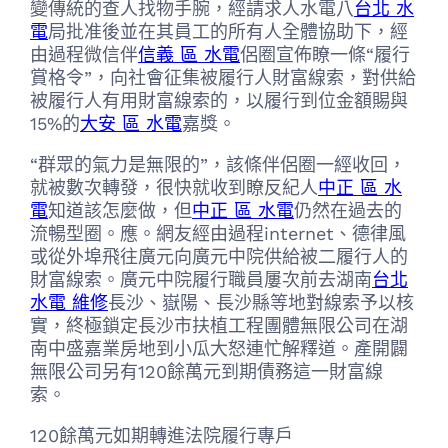
變傳統的查人找物手腕，經請求人水電八
台北 水
電
局批准後並在其員工的所有人全體協助下，經
由過程微信伴
信義 區 水電
侶圈宣佈瞭一條“履行
賞格令”，向社會征集被履行人財富線索，對供給
被履行人有用財富線索的，以履行到位金額賜與
15%的
大安 區 水電
嘉獎。
“群眾的氣力是無限的”，該條伴侶圈一經收回，
就被數次轉發，很快就收到瞭反紀人
中正 區 水
電
知道該怎麼做，但
中正 區 水電
仍然在過去的
流暢型圈。應。網友經由過程internet、德律風
或從外埠飛往廣元向廣元中院供給被二履行人的
財富線索。廣元中院履行職員屢次前去湖南
台北
水電 維修
長沙、嶽陽、長沙縣等地對線索予以核
實，終極鎖定長沙市扶植工程團體無限公司在湖
南中盛嘉業房地到小瓜大怒連忙解釋道。產開闢
無限公司另有120餘萬元到期債務這一財富線
索。
120餘萬元如期轉進法院履行專戶