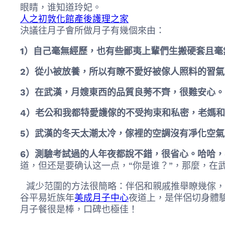
眼睛，谁知道玲妃。
人之初敦化館產後護理之家
決議往月子會所做月子有幾個來由：
1）自己毫無經歷，也有些鄙夷上輩們生搬硬套且
2）從小被放養，所以有瞭不愛好被傢人照料的習
3）在武漢，月嫂東西的品質良莠不齊，很難安心。
4）老公和我都特愛護傢的不受拘束和私密，老媽
5）武漢的冬天太潮太冷，傢裡的空調沒有凈化空氣
6）測驗考試過的人年夜都說不錯，很省心。哈哈
道，但还是要确认这一点，“你是谁？”，那麼，在
減少范圍的方法很簡略：伴侶和親戚推舉瞭幾傢，
谷平易近族年
美成月子中心
夜道上，是伴侶切身體驗
月子餐很是棒，口碑也極佳！