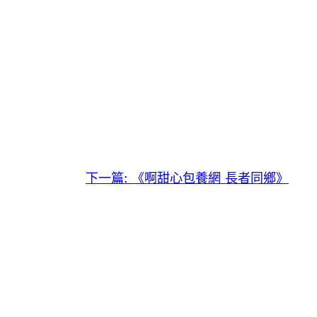
下一篇:
《啊甜心包養網 長者同鄉》