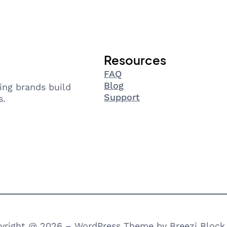
Resources
FAQ
Blog
ing brands build
Support
s.
yright @ 2026 – WordPress Theme by Breezi Block