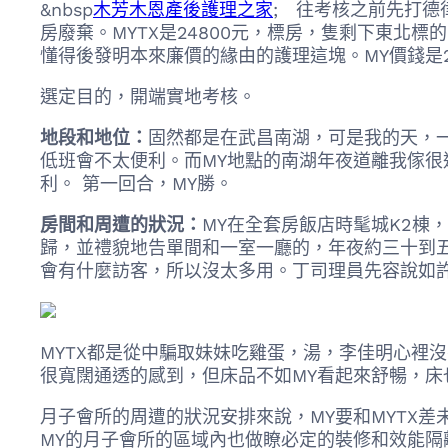
&nbsp
木芳木恩產後護理之家
; 往考核之前先打德
房廢棄。MYTX是24800元，標房，隻剩下東北
懂得後發明本來廉價的緣由的護理這塊。MY價錢是
選定目的，開端實地考核。
地段和地位：
固然都是在武昌南湖，可是我的天，一
低班會不太便利。而MY地點的南湖年夜道離我傢很
利。 第一回合，MY勝。
房間和周遭的狀況：
MY在全套房飯店時髦城K2棟
歸，並禮貌地告單間和一室一廳的，年夜約三十到
會有什麼訪客，所以沒太多用。丁司理員先容說如
MYTX都是從中騙取妹妹吃雞蛋，湯，李佳明心裡
很寬闊通透的感到，但床品不如MY看起來舒暢，床
月子會所的周遭的狀況安排來說，MY要和MYTX
MY的月子會所的區域內也做瞭必定的裝修和效能隔