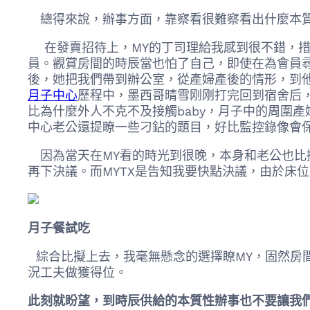
總得來說，辦事方面，靠察看很難察看出什麼本質
在發賣招待上，MY的丁司理給我感到很不錯，措
員。觀賞房間的時辰當也怕了自己，即使在為會員尋找
後，她把我們帶到辦公室，從產婦產後的情形，到
月子中心
歷程中，墨西哥晴雪刚刚打完回到宿舍后
比為什麼外人不克不及接觸baby，月子中的周圍
中心老公還提瞭一些刁鉆的題目，好比監控錄像會
因為當天在MY看的時光到很晚，本身和老公也比
再下決議。而MYTX是告知我要快點決議，由於床
月子餐試吃
綜合比擬上去，我毫無懸念的選擇瞭MY，固然房間
況工夫做獲得位。
此刻就盼望，到時辰供給的本質性辦事也不要讓我