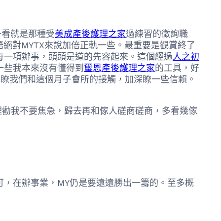
一看就是那種受
美成產後護理之家
過練習的徵詢職
用語絕對MYTX來說加倍正軌一些。最重要是觀賞終了
每一項辦事，頭頭是道的先容起來。這個經過
人之初
一些我本來沒有懂得到
璽恩產後護理之家
的工具，好
伸瞭我們和這個月子會所的接觸，加深瞭一些信賴。
理勸我不要焦急，歸去再和傢人磋商磋商，多看幾傢
可，在辦事業，MY仍是要遠遠勝出一籌的。至多概