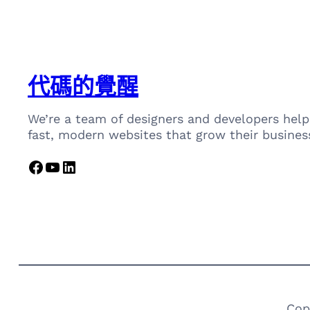
代碼的覺醒
We’re a team of designers and developers help
fast, modern websites that grow their busines
Facebook
YouTube
LinkedIn
Cop