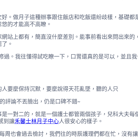
欠好。做月子這種辦事跟住飯店和吃飯還紛歧樣，基礎都
忽悠的才能高不高瞭。
網站上都有，簡直沒什麼差別。能事前看出來問出來的
罷了。
修過。我往懂得試吃瞭一下，口胃還真的是可以，並且我
的人要麼保持沉默，要麼說得天花亂墜，聽的人只
的評論不丟臉出，仍是口碑不錯~
事是一對二的，就是一個護士都管兩個孩子，兒科大夫每
感到讓
禾馨士林月子中心
人很安心的樣子。
夫每周也會過去檢討，我們往的時辰護理們都在忙，沒有