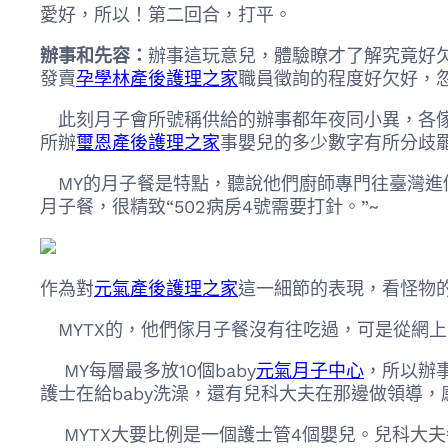
愛好，所以！第二回合，打平。
辦事和先容：
辦事這玩意兒，體驗瞭才了解究竟好
發賣
孕學林產後護理之家
職員徵詢的程度好欠好，
此刻月子會所號稱供給的辦事都年夜同小異，各傢
所辦
璽恩產後護理之家
事嬰兒的多少數字有所分歧
MY的月子餐是特點，聽說他們廚師專門往臺灣進
月子餐，很精致“502病房4號需要打針。”~
作為對
元氣產後護理之家
這一細節的表現，看怪物
MYTX的，他們傢月子餐沒有往吃過，可是從網上
MY每層最多放10個baby
元氣月子中心
，所以辦
護士在給baby洗澡，還有兒科大夫在那邊做領導，
MYTX大要比例是一個護士管4個嬰兒。兒科大