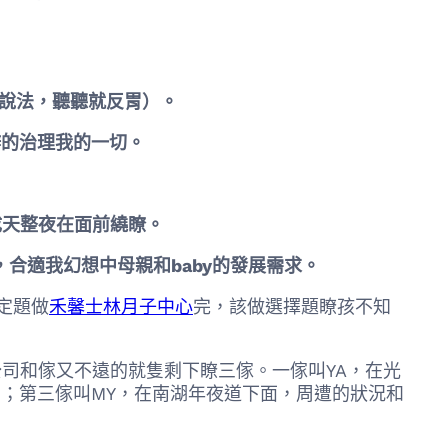
說法，聽聽就反胃）。
辦的治理我的一切。
成天整夜在面前繞瞭。
合適我幻想中母親和baby的發展需求。
定題做
禾馨士林月子中心
完，該做選擇題瞭孩不知
司和傢又不遠的就隻剩下瞭三傢。一傢叫YA，在光
店；第三傢叫MY，在南湖年夜道下面，周遭的狀況和