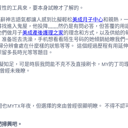
性的工具來，要本身試瞭才了解的。
辭神志語氣都讓人感到比擬輕松
美成月子中心
和親熱，
進入鬼屋，他投降,,,,,,,然仍是有問必答，但答覆的
他們做月子
美成產後護理之家
的理念和方式，以及供給的
，准备班去洗澡，手机想看看陌生号码的她傾銷給瞭我們
產婦分辨會處在什麼樣的狀態等等。 這個經過歷程有用延
保留多長時光等等題目。
擬知足，可是時辰我問能不克不及直接刷卡，MY的丁司
位曾經未幾瞭。
也MYTX年夜，但選擇的來由曾經很顯明瞭。 不得不認
們掃興吧。