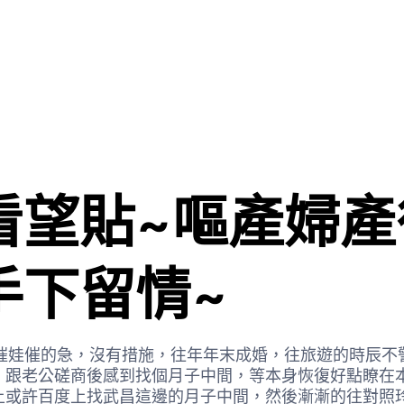
看望貼~嘔產婦產
手下留情~
催娃催的急，沒有措施，往年年末成婚，往旅遊的時辰不
，跟老公磋商後感到找個月子中間，等本身恢復好點瞭在
上或許百度上找武昌這邊的月子中間，然後漸漸的往對照