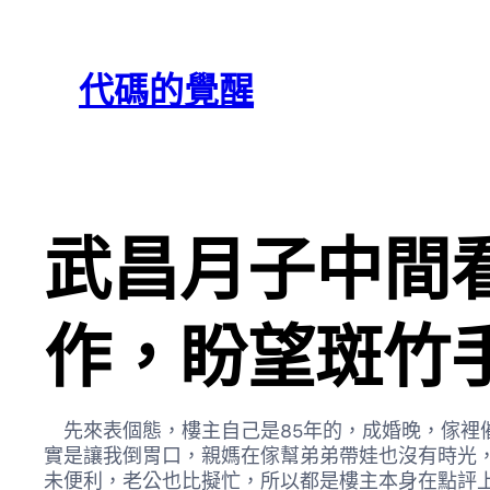
跳
Skip
至
to
代碼的覺醒
主
content
要
內
容
武昌月子中間
作，盼望斑竹
先來表個態，樓主自己是85年的，成婚晚，傢裡
實是讓我倒胃口，親媽在傢幫弟弟帶娃也沒有時光
未便利，老公也比擬忙，所以都是樓主本身在點評