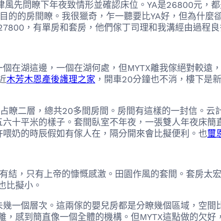
律風先問瞭下年夜致情形並確認床位。YA是26800元
標的目的的房間瞭。我很獵奇，乍一聽要比YA好，但為什麼
27800，有單房和套房，他們傢丁司理和我溝經由過程
個在湖這邊，一個在湖何處，但MYTX離我傢絕對較遠
近
木芳木恩產後護理之家
，開車20分鐘也不消，樓下是
，占瞭二層，總共20多間房間。房間有這樣的一封信。
五六十平米的樣子。套間臥室不年夜，一張雙人年夜床簡
許喂奶的時辰假如有傢人在，隔分開來會比擬便利。也
璽
沒有結，只有上帝的慷慨感激。田園作風的套間。套房太宏
也比擬小。
差未幾一個層次。這兩傢的嬰兒房都是分瞭幾個區域，空
離，感到簡直像一個全體的機構。但MYTX這點做的欠好