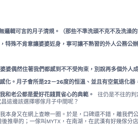
毫無邏輯可言的月子清規。（那些不準洗頭不克不及洗澡的
氣，特殊不肯意讓婆婆近身，寧可讓不熟習的外人公務公
和婆婆偶然住著我們都感到不不受拘束，別說再多個外人
感化。月子會所是22－26度的恒溫、並且有空氣退化器，
，我和老公都是愛好花錢買省心的典範。
往仍是不往的判
武昌這邊該選擇哪傢月子中間呢？
我本身又在網上查瞭一圈。於是，口碑還不錯，離我們公
後推舉的；一傢叫MYTX，在南湖，在武漢有好幾傢分