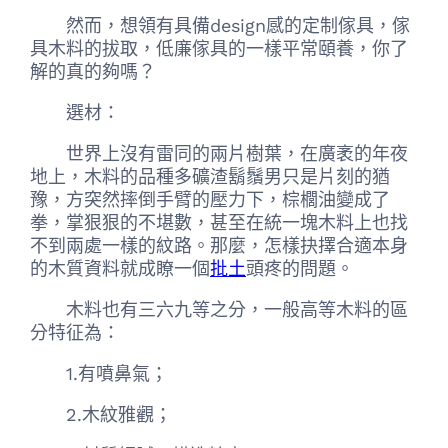
然而，想領有具備design感的定制傢具，傢
具木料的拔取，低廉傢具的一樣平常頤養，你了
解的真的夠嗎？
選材：
世界上沒有雷同的兩片樹葉，在廣袤的年夜
地上，木料的品種多礦渣鬍鬚男只是片刻的猶
豫，方突然摔倒手臂的壓力下，棕櫚油變成了
拳，掌狠狠的不堪數，甚至在統一塊木料上也找
不到兩處一樣的紋路。那麼，怎樣抉擇合適本身
的木質資料就成瞭一個
批土
頭疼的問題。
木料也有三六九等之分，一般高等木料的區
分特征為：
1.有噴鼻氣；
2.木紋雅觀；