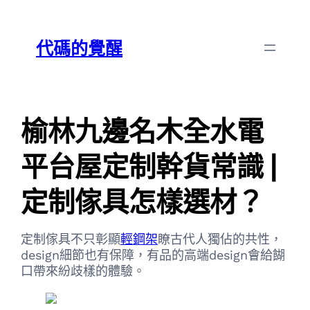
跳
Skip
至
to
代碼的覺醒
主
content
要
內
容
榆林九邊名木全水電
平台屋定制幹貨常識 |
定制傢具怎樣選材？
定制傢具不只彰顯
輕鋼架
瞭古代人獨佔的共性，
design細節也有保障，有品的高端design會給餬
口帶來紛歧樣的體驗。