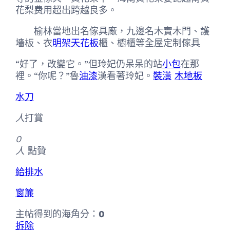
花梨费用超出跨越良多。
榆林當地出名傢具廠，九邊名木實木門、護
墻板、衣
明架天花板
櫃、櫥櫃等全屋定制傢具
“好了，改變它。”但玲妃仍呆呆的站
小包
在那
裡。“你呢？”魯
油漆
漢看著玲妃。
裝潢
木地板
水刀
人
打賞
0
人
點贊
給排水
窗簾
主帖得到的海角分：
0
拆除