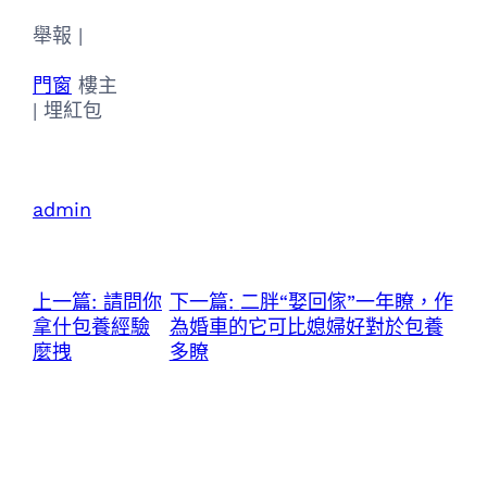
舉報 |
門窗
樓主
|
埋紅包
admin
上一篇:
請問你
下一篇:
二胖“娶回傢”一年瞭，作
拿什包養經驗
為婚車的它可比媳婦好對於包養
麼拽
多瞭