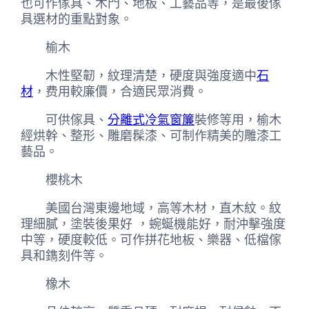
也可作傢具、木門、地板、工藝品等，是最後傢
具選材的重點對象。
榆木
木性堅韌，紋理清楚，硬度與強度適中
石
材
，费用較廉價，合適民眾消費。
可供傢具、
分離式冷氣
窗簾
裝修等用，榆木
經烘幹、整形、雕磨髹漆、可制作精美的雕漆工
藝品。
櫻桃木
美國台灣東邊地域，高等木材，直木紋。紋
理細膩，塗裝後果好 ，蜿蜒機能好，耐沖擊強度
中等，硬度較低。可作拼花地板、樂器、低檔傢
具和鐫刻件等。
橡木