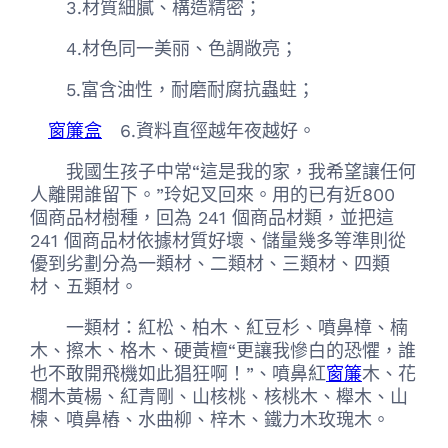
3.材質細膩、構造精密；
4.材色同一美丽、色調敞亮；
5.富含油性，耐磨耐腐抗蟲蛀；
窗簾盒
6.資料直徑越年夜越好。
我國生孩子中常“這是我的家，我希望讓任何
人離開誰留下。”玲妃叉回來。用的已有近800
個商品材樹種，回為 241 個商品材類，並把這
241 個商品材依據材質好壞、儲量幾多等準則從
優到劣劃分為一類材、二類材、三類材、四類
材、五類材。
一類材：紅松、柏木、紅豆杉、噴鼻樟、楠
木、擦木、格木、硬黃檀“更讓我慘白的恐懼，誰
也不敢開飛機如此猖狂啊！”、噴鼻紅
窗簾
木、花
櫚木黃楊、紅青剛、山核桃、核桃木、櫸木、山
楝、噴鼻樁、水曲柳、梓木、鐵力木玫瑰木。