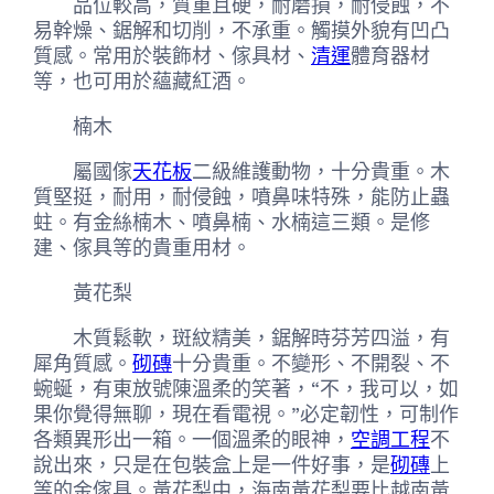
品位較高，質重且硬，耐磨損，耐侵蝕，不
易幹燥、鋸解和切削，不承重。觸摸外貌有凹凸
質感。常用於裝飾材、傢具材、
清運
體育器材
等，也可用於蘊藏紅酒。
楠木
屬國傢
天花板
二級維護動物，十分貴重。木
質堅挺，耐用，耐侵蝕，噴鼻味特殊，能防止蟲
蛀。有金絲楠木、噴鼻楠、水楠這三類。是修
建、傢具等的貴重用材。
黃花梨
木質鬆軟，斑紋精美，鋸解時芬芳四溢，有
犀角質感。
砌磚
十分貴重。不變形、不開裂、不
蜿蜒，有東放號陳溫柔的笑著，“不，我可以，如
果你覺得無聊，現在看電視。”必定韌性，可制作
各類異形出一箱。一個溫柔的眼神，
空調工程
不
說出來，只是在包裝盒上是一件好事，是
砌磚
上
等的金傢具。黃花梨中，海南黃花梨要比越南黃