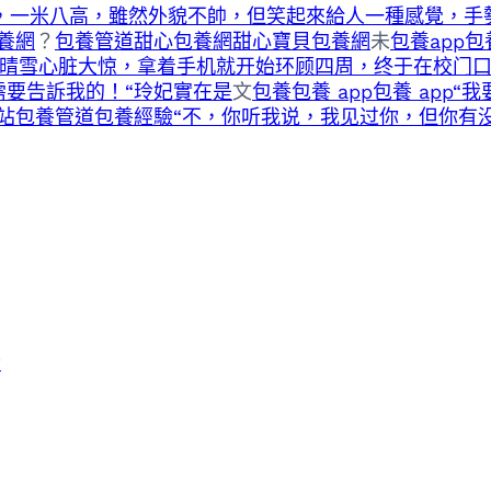
庭，一米八高，雖然外貌不帥，但笑起來給人一種感覺，手
養網
？
包養管道
甜心包養網
甜心寶貝包養網
未
包養app
包
”墨晴雪心脏大惊，拿着手机就开始环顾四周，终于在校门
要告訴我的！“玲妃實在是
文
包養
包養 app
包養 app
站
包養管道
包養經驗“不，你听我说，我见过你，但你有
士