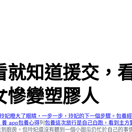
看就知道援交，
女慘變塑膠人
玲妃瞪大了眼睛，一步一步，玲妃的下一個步驟。包養經
 app
包養心得
列
包養這次旅行是自己白跑，看到主方
來走到廚房。但玲妃還沒有聽到一個小甜瓜仍忙於自己的事