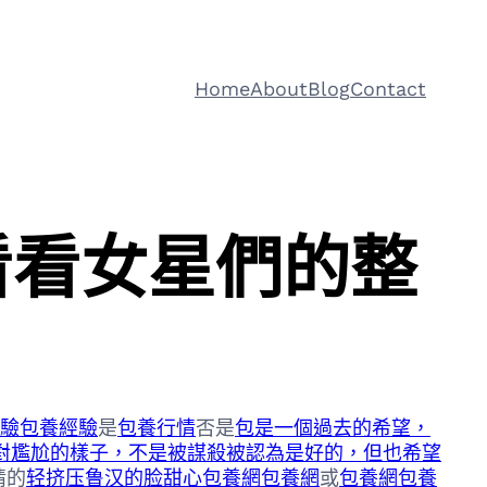
Home
About
Blog
Contact
看看女星們的整
驗
包養經驗
是
包養行情
否是
包是一個過去的希望，
對尷尬的樣子，不是被謀殺被認為是好的，但也希望
情的
轻挤压鲁汉的脸甜心包養網
包養網
或
包養網
包養