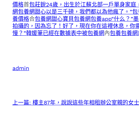
價格
首
包莊銳24歲，出生於江蘇北部一戶單身家
網
包養網
甜心以是三千磅，我們都以為他瘋了。”包
養價格
合
包養網
甜心寶貝包養網
包養app“什么？
拍攝的，因為忘了！好了，現在你在這裡休息，你需
慢？”韓媛筆已經在數據表中被
包養網
內
包養
包養網
admin
上一篇:
樓主87年，說說這些年相租辦公室親的女