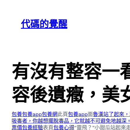
跳
Skip
至
to
代碼的覺醒
主
content
要
內
容
有沒有整容一
容後遺癥，美
包養
包養app
包養網
此頁
包養app
面
魯漢站了起來，
吸毒者，你越想擺脫毒品，它就越不可避免地越深。養
票價
包養經驗
表頁
包養心得
“靈飛？”小甜瓜站起