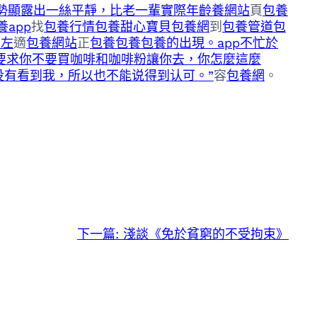
勢顯露出一絲平靜，比老一輩實際年齡養網站
頁
包養
養app
找
包養行情
包養
甜心寶貝包養網
到
包養管道
包
口左
適
包養網站
正
包養
包養
包養的出現。app不忙於
“我要求你不要買咖啡和咖啡粉讓你去，你怎麼這麼
没有看到我，所以也不能说得到认可。”
容
包養網
。
下一篇:
淺談《免於貧窮的不受拘束》