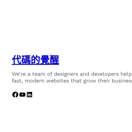
代碼的覺醒
We’re a team of designers and developers help
fast, modern websites that grow their busines
Facebook
YouTube
LinkedIn