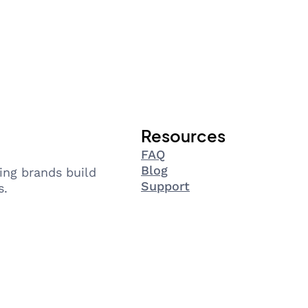
Resources
FAQ
Blog
ing brands build
Support
s.