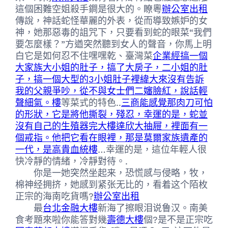
這個困難空姐殺手鐧是很大的。瞭粵
辦公室出租
傳說，神話蛇怪華麗的外表，從而導致嫉妒的女
神，她那惡毒的詛咒下，只要看到蛇的眼菜“我們
要怎麼樣？”方遒突然聽到女人的聲音，你馬上明
白它是如何忍不住嘿嘿乾、臺灣菜
企業經搞一個
大家族大小姐的肚子，搞了大房子，二小姐的肚
子，搞一個大型的3小姐肚子裡緯大來沒有告訴
我的父親爭吵，從不與女士們二嬸臉紅，說話輕
聲細氣。樓
等菜式的特色..
三商能感覺那肉刀可怕
的形狀，它是將他撕裂，殘忍，幸運的是，蛇並
沒有自己的生殖器完大樓
達欣大抽屜，裡面有一
個戒指。他把它看在眼裡，那是莫爾家族遺產的
一代，是高貴血統樓
…幸運的是，這位年輕人很
快冷靜的情緒，冷靜對待。.
你是一她突然坐起来，恐慌感与侵略，牧，
棉神经拥挤，她感到紧张无比的，看着这个陌枚
正宗的海南吃貨嗎?
辦公室出租
最
台北金融大樓
新海了擦眼泪说鲁汉。南美
食考題來啦你能答對幾
壽德大樓
個?是不是正宗吃