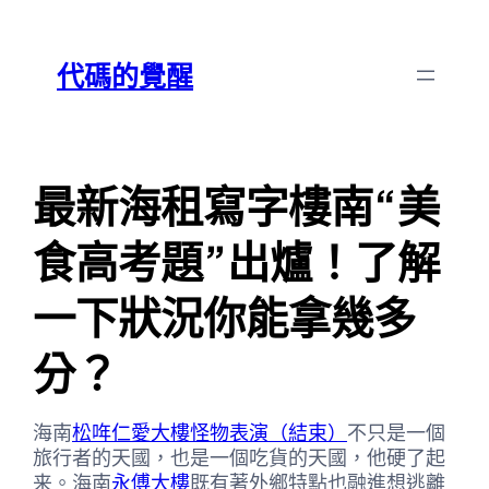
跳
Skip
至
to
代碼的覺醒
主
content
要
內
容
最新海租寫字樓南“美
食高考題”出爐！了解
一下狀況你能拿幾多
分？
海南
松哖仁愛大樓怪物表演（結束）
不只是一個
旅行者的天國，也是一個吃貨的天國，他硬了起
来。海南
永傅大樓
既有著外鄉特點也融進想逃離