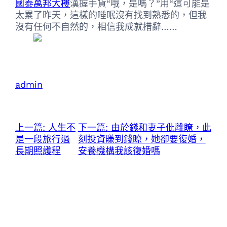
國泰萬邦大樓
漢握手貨“哦，是嗎？”用“這可能是
太累了昨天，這樣的睡眠沒有找到熟悉的，但我
沒有任何不自然的，相信我成就措辭……
admin
上一篇:
人生不
下一篇:
由於錢和妻子仳離瞭，此
是一段旅行過
刻投資賺到錢瞭，她卻要復婚，
長期照護程
安養機構我該復婚嗎