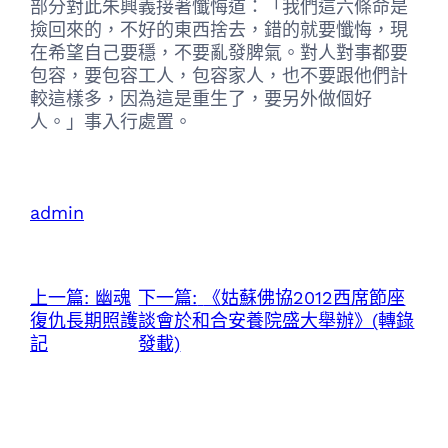
部分對此朱興義接著懺悔道：「我們這六條命是
撿回來的，不好的東西捨去，錯的就要懺悔，現
在希望自己要穩，不要亂發脾氣。對人對事都要
包容，要包容工人，包容家人，也不要跟他們計
較這樣多，因為這是重生了，要另外做個好
人。」事入行處置。
admin
上一篇:
幽魂
下一篇:
《姑蘇佛協2012西席節座
復仇長期照護
談會於和合安養院盛大舉辦》(轉錄
記
發載)