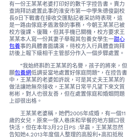
有一份王某某老婆打印好的數千字控告書。賣力
查詢拜訪處置此事的淮安市第一中學朱德俊副校
長9日下戰書在接收交匯點記者采訪時表現，這
是一路由傢庭矛盾激發的事務，今朝王某某已被
校方復課、復職，但其手機已關機，校方要求王
某某本人寫一份其妻子舉報其包養女學生一
甜心
包養
事的具體書面講演，待校方入行具體查詢拜
訪後上報下級相干主管部分作入一個步驟處置。
“我始終斟酌王某某的名譽，孩子的將來，但
願
包養網
低調妥當地處置好傢庭問題”，在控告書
中，王某某的老婆如許說，可是其丈夫王某某的
做法讓她無奈接收，王某某日常平凡望下來文質
彬彬，對人也很友善，但在處置傢庭和婚姻問題
上卻很出格。
王某某老婆稱，她們2005年成婚，有一個11
歲的女兒，原來一傢人巷床和早餐的地方餬口很
快活，但在本年3月22日PS :早晨，王某某忽然
告知她4.2013年度個人整理的高股利+高扣抵稅