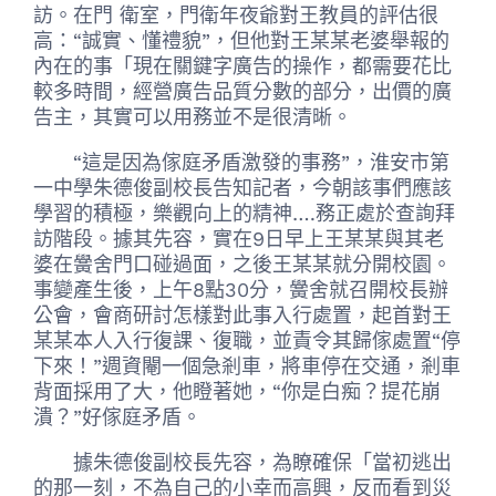
訪。在門 衛室，門衛年夜爺對王教員的評估很
高：“誠實、懂禮貌”，但他對王某某老婆舉報的
內在的事「現在關鍵字廣告的操作，都需要花比
較多時間，經營廣告品質分數的部分，出價的廣
告主，其實可以用務並不是很清晰。
“這是因為傢庭矛盾激發的事務”，淮安市第
一中學朱德俊副校長告知記者，今朝該事們應該
學習的積極，樂觀向上的精神….務正處於查詢拜
訪階段。據其先容，實在9日早上王某某與其老
婆在黌舍門口碰過面，之後王某某就分開校園。
事變產生後，上午8點30分，黌舍就召開校長辦
公會，會商研討怎樣對此事入行處置，起首對王
某某本人入行復課、復職，並責令其歸傢處置“停
下來！”週資閹一個急剎車，將車停在交通，剎車
背面採用了大，他瞪著她，“你是白痴？提花崩
潰？”好傢庭矛盾。
據朱德俊副校長先容，為瞭確保「當初逃出
的那一刻，不為自己的小幸而高興，反而看到災