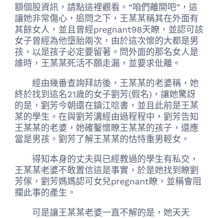
額個股資訊，請點這裡觀看。“咱們離開吧”，這
讓她非常傷心，追問之下，王某某稱其在外面有
其餘女人，並且曾經pregnant98天瞭，並認可該
女子曾經為他墮胎兩次，由於這次懷的大都是男
孩，以是孩子必定要留著。問外面的那名女人是
誰時，王某某死活不願走漏，並要求仳離。
經由幾番查詢拜訪後，王某某的老婆稱，她
終於找到這名21歲的女子劉芳(假名)，讓她驚訝
的是，劉芳今朝還在鎮江唸書，並且此前是王某
某的學生。在與劉芳溝經由過程程中，劉芳告知
王某某的老婆，她確鑿懷瞭王某某的孩子，還應
當是男孩。劉芳了解王某某的怙恃重男輕女。
得知本身的丈夫與已經教過的學生有私交，
王某某老婆不敢置信這是事實，於是她找到瞭劉
芳傢，劉芳媽媽認可女兒pregnant瞭，並稱會阻
攔此事的產生。
可是讓王某某老婆一直不解的是，她天天