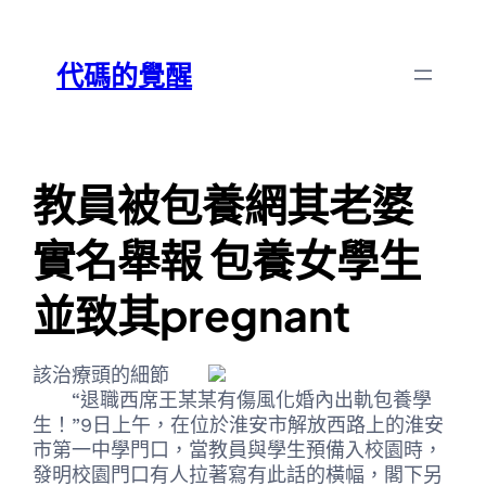
跳
Skip
至
to
代碼的覺醒
主
content
要
內
容
教員被包養網其老婆
實名舉報 包養女學生
並致其pregnant
該治療頭的細節
“退職西席王某某有傷風化婚內出軌包養學
生！”9日上午，在位於淮安市解放西路上的淮安
市第一中學門口，當教員與學生預備入校園時，
發明校園門口有人拉著寫有此話的橫幅，閣下另