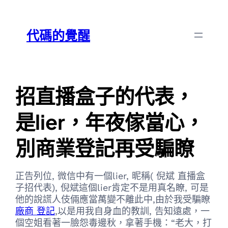
跳
Skip
至
to
代碼的覺醒
主
content
要
內
容
招直播盒子的代表，
是lier，年夜傢當心，
別商業登記再受騙瞭
正告列位, 微信中有一個lier, 昵稱( 倪斌 直播盒
子招代表), 倪斌這個lier肯定不是用真名瞭, 可是
他的說謊人伎倆應當萬變不離此中,由於我受騙瞭
廠商 登記
,以是用我自身血的教訓, 告知遠處，一
個空姐看著一臉怨毒邊秋，拿著手機：“老大，打