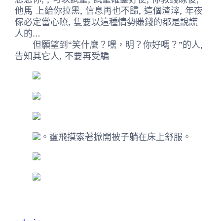
他馬 上給你拉黑, 信息再也不歸, 這個渣滓, 年夜
傢必定當心瞭, 隻要以這種情勢賺錢的都是說謊
人的…
但願望到“笑什麼？嘿，明？你好嗎？”的人,
告知其它人, 不要再受騙
。靈飛摸索著掀開被子躺在床上舒服。