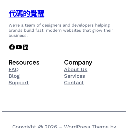
代碼的覺醒
We’re a team of designers and developers helping
brands build fast, modern websites that grow their
business.
Facebook
YouTube
LinkedIn
Resources
Company
FAQ
About Us
Blog
Services
Support
Contact
Copyright @ 2026 – WordPress Theme by