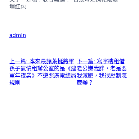
埋紅包
admin
上一篇:
本來最讓葉挺將軍
下一篇:
寫字樓租借
孫子氣憤租辦公室的是《建
老公嫌我胖，老是要
軍年夜業》不遵照廣電總局
我減肥，我很壓制怎
規則
麼辦？