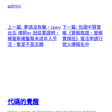
admin
上一篇:
夢鴿沒有騙，lawy
下一篇:
包頭中賢管
台北 律師er 田從軍證明，
帳《管帳取證、管帳
楊蜜斯確鑿幫未成年人手
實操班》復活申請行
淫，隻是不是志願
號火爆報名中
代碼的覺醒
We’re a team of designers and developers helping