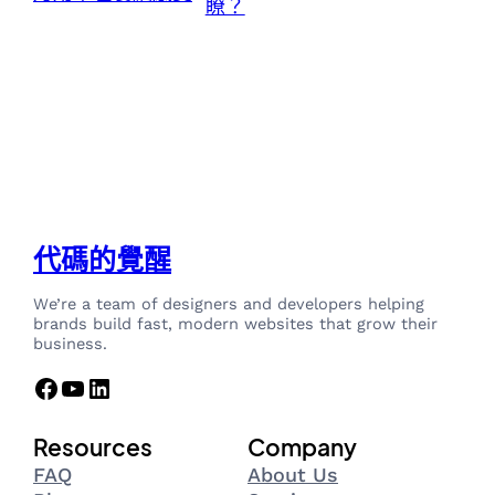
瞭？
代碼的覺醒
We’re a team of designers and developers helping
brands build fast, modern websites that grow their
business.
Facebook
YouTube
LinkedIn
Resources
Company
FAQ
About Us