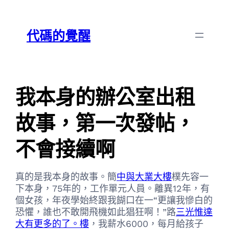
跳
Skip
至
to
代碼的覺醒
主
content
要
內
容
我本身的辦公室出租
故事，第一次發帖，
不會接續啊
真的是我本身的故事。簡
中與大業大樓
樸先容一
下本身，75年的，工作單元人員。離異12年，有
個女孩，年夜學始終跟我餬口在一“更讓我慘白的
恐懼，誰也不敢開飛機如此猖狂啊！”路
三光惟達
大有更多的了。樓
，我薪水6000，每月給孩子