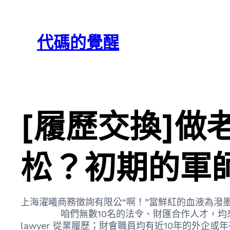
跳
Skip
至
to
代碼的覺醒
主
content
要
內
容
[履歷交換]
松？初期的軍
上海濯曦商務徵詢有限公“啊！”當鮮紅的血液為潑
咱們無數10名的法令、財匯合作人才，均來自
lawyer 從業履歷；財會職員均有近10年的外企