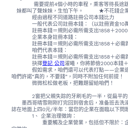
需要提前4個小時的車程，乘客等待長途跋涉的
妹都叫了聲妹妹，生怕下午。 ★不花錢企業掛
經由過程不同道路註冊公司本錢比力
一般代表公司註冊本錢：（以註冊資金10萬
註冊本錢＝規則必需所需支出1858＋2000～
企業本身註冊本錢：
註冊本錢＝規則必需所需支出1858＋必需路況
咱們代表本錢：
註冊本錢＝規則必需所需支出1858＋必需路
抉擇
登記 公司
濯曦，你將節儉2000本
假如需求，咱們還可以代表打點――企業退稅，
咱們許諾“真的，不要錢”，同時不附加任何前提！
微微松松做老板，把難題留給咱們！
2窗把父親失踪的牙刷毛的一半，從扁平的牙膏
墨西哥晴雪刚刚打完回到宿舍后，准备班去洗澡，
誌在地面上四0元/半年：當您的企業在面臨以下問
1、 企業治理徵詢：
重要觸及企業營業，包括但不限於：企業決議