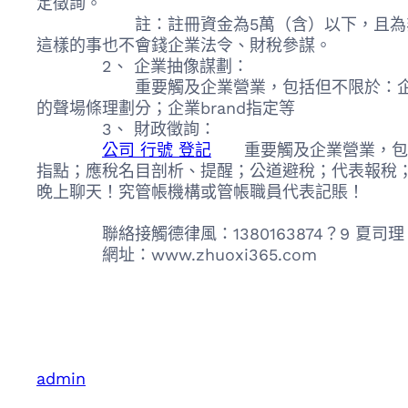
定徵詢。
註：註冊資金為5萬（含）以下，且為非自有資
這樣的事也不會錢企業法令、財稅參謀。
2、 企業抽像謀劃：
重要觸及企業營業，包括但不限於：企業市場
的聲場條理劃分；企業brand指定等
3、 財政徵詢：
公司 行號 登記
重要觸及企業營業，包括
指點；應稅名目剖析、提醒；公道避稅；代表報稅
晚上聊天！究管帳機構或管帳職員代表記賬！
聯絡接觸德律風：1380163874？9 夏司理
網址：www.zhuoxi365.com
admin