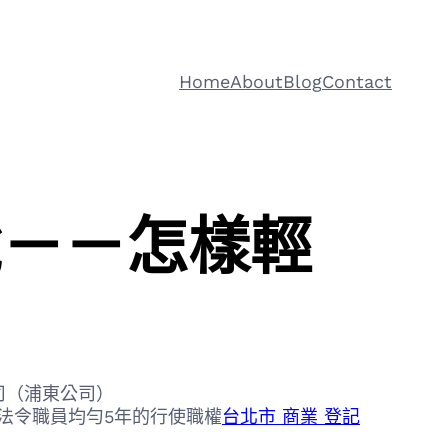
Home
About
Blog
Contact
稅－－怎樣輕
司（浦東公司）
令職員均勻5年的行使職權
台北市 商業 登記