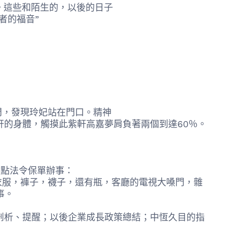
這些和陌生的，以後的日子
者的福音”
門，發現玲妃站在門口。精神
身體，觸摸此紫軒高嘉夢肩負著兩個到達60％。
點法令保單辦事：
服，褲子，襪子，還有瓶，客廳的電視大嗓門，雜
事。
、提醒；以後企業成長政策總結；中恆久目的指