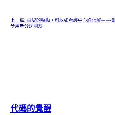
上一篇:
白叟的執拗，可以如看護中心許化解——摘
學用者分送朋友
代碼的覺醒