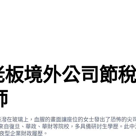
做老板境外公司節
師
墨潑在玻璃上，血腥的畫面讓座位的女士發出了恐怖的尖
復旦、華政、華財等院校，多具備研討生學歷。此中法
或年夜型企業財政履歷。