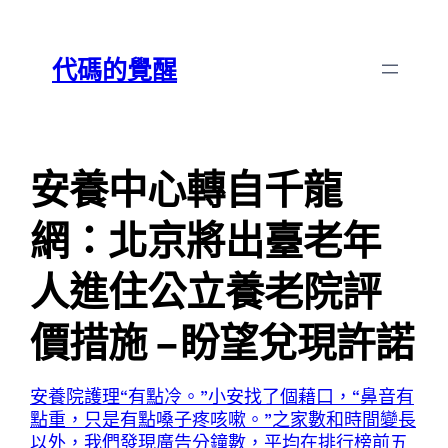
跳
Skip
至
to
代碼的覺醒
主
content
要
內
容
安養中心轉自千龍
網：北京將出臺老年
人進住公立養老院評
價措施 –盼望兌現許諾
安養院
護理“有點冷。”小安找了個藉口，“鼻音有
點重，只是有點嗓子疼咳嗽。”之家
數和時間變長
以外，我們發現廣告分鐘數，平均在排行榜前五