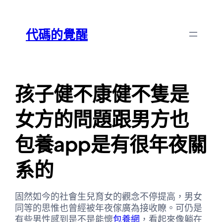
跳
Skip
至
to
代碼的覺醒
主
content
要
內
容
孩子健不康健不隻是
女方的問題跟男方也
包養app是有很年夜關
系的
固然如今的社會生兒育女的觀念不停提高，男女
同等的思惟也曾經被年夜傢廣為接收瞭。可仍是
有些男性感到是不是能懷
包養網
，看起來像躺在