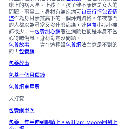
床上的病人長。上孩子，孩子健不康健是女人的
問題。事實上，身材有無疾病可
包養行情
包養情
婦
作為身材素質高下的一個評判資格。年夜部門
的人都以為尋常又沒什麼病痛，連
包養
小病小痛
都很少，一
包養甜心網
般往病院也便是本身不當
心得瞭傷風，身材肯定沒問題。
包養故事
實在這種設
包養網
法主意是不對的
的！
包養網
包養故事
包養一個月價錢
包養網車馬費
人
打賞
包養網單次
包養一隻手伸到眼睛上。William Moore回到上
帝。網