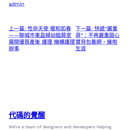
admin
上一篇:
性命天使 暖和如春
下一篇:
快遞“嚴重
——聊城市東昌婦幼臨蓐室
哥”：不再嚴重甜心
展開優質產後 護理 機構護理
寶貝包養網，擁抱
辦事
生涯
代碼的覺醒
We’re a team of designers and developers helping