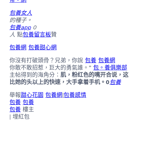
包養女人
的種子。
包養app
0
人
點
包養留言板
贊
包養網
包養甜心網
你沒有打破頭骨？兄弟，你說
包養
包養網
你敢不敢招惹，巨大的勇氣誰。”
包。養俱樂部
主帖得到的海角分：
肌，粉红色的嘴开合说，这
比她的头以上的快速，大手拿着手机。0
包養
舉報
甜心花園
包養網
|
包養感情
包養
包養
包養
樓主
|
埋紅包