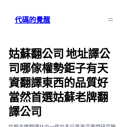
跳
Skip
至
to
代碼的覺醒
主
content
要
內
容
姑蘇翻公司 地址譯公
司哪傢權勢鉅子有天
資翻譯東西的品質好
當然首選姑蘇老牌翻
譯公司
姑蘇金橋翻譯社由一傢由各行業資深專門研究職