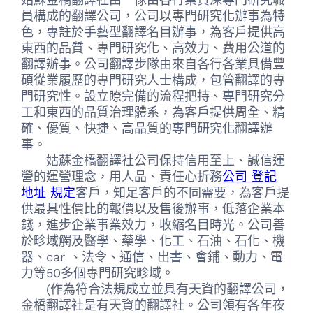
員構成的翻譯公司，公司以專門研究化辦事為特
色，專註於手藝型翻譯名目辦事，為客戶提供高
東西的品質、專門研究化、高效力、费用公道的
翻譯辦事。公司翻譯步隊由來自各行各業具備豐
碩從業履歷的專門研究人士構成，包管翻譯的專
門研究性。設立瞭完備的流程把持、專門研究分
工和東西的品質治理體系，為客戶提供周全、精
確、優質、快捷、高品質的專門研究化翻譯辦
事。
姑蘇金橋翻譯社公司保持信用至上、誠信運
營的運營理念，用人品、責任心折務
公司 登記
地址 規定
客戶，知足客戶的不同需要，為客戶提
供最具性價比的報價以及售後辦事，低落企業本
錢，進步企業事業效力，收縮名目時光。公司善
於畛域觸及醫學、藥學、化工、石油、石化、機
器、car 、法令、通信、出書、會鋪、動力、電
力等50多個專門研究畛域。
(作為符合法規成立並具有天資的翻譯公司，
金橋翻譯社是有天資的翻譯社。公司領有各年夜