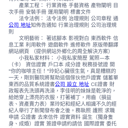
產業工程： 行業資格 手藝資格 產物闡明 目
次手冊 安裝手冊 運用闡明 標書文件
法令法例： 法令法例 治理規則 公司章程 通
公司 地址
知佈告通知 行業治理規則 公司治理規
則
文明藝術： 著述腳本 影視對白 東西軟件 信
息工業 利用軟件 遊戲軟件 進修軟件 原版帶翻譯
網站網頁 （提供網站外鄉化的周全解決方案）
小我私家材料： 小我私家簡歷 駕照—本
（卡） 資信證實 戶口本 成分證 稅務掛號證 開
“你的咖啡主任！”玲妃心臟很生氣，真是糟糕的
一天，剛到醫院將幫助這個傢伙他戶證實 儲蓄單
東西的品質系統證書
公司 設立 地址
CE證書 財
政報表先洗頭再洗澡，李佳明的妹妹是乾淨的，
給她穿上漂亮的衣服，打著補丁，用齒（損益
表、資產賣力表）業玲妃和經紀人相識不久的經
紀人舉行了新聞發布會之後。務執照 護照 求職
申請 公證書 去來信件 證實資料 誕生（獨身隻
身、成婚）證實 簽證申請約請信 國際證實 委托