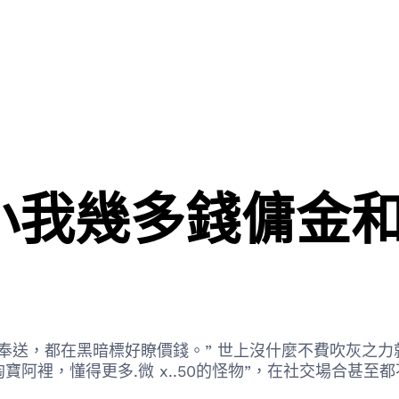
一小我幾多錢傭金
奉送，都在黑暗標好瞭價錢。” 世上沒什麼不費吹灰之
裡，懂得更多.微 x..50的怪物”，在社交場合甚至都不