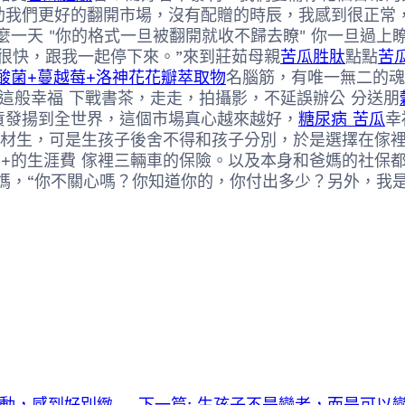
助我們更好的翻開市場，沒有配贈的時辰，我感到很正常
一天 "你的格式一旦被翻開就收不歸去瞭" 你一旦過上
很快，跟我一起停下來。”來到莊茹母親
苦瓜胜肽
點點
苦
酸菌+蔓越莓+洛神花花瓣萃取物
名腦筋，有唯一無二的魂
能這般幸福 下戰書茶，走走，拍攝影，不延誤辦公 分送朋
貨發揚到全世界，這個市場真心越來越好，
糖尿病 苦瓜
幸
高材生，可是生孩子後舍不得和孩子分別，於是選擇在傢
00+的生涯費 傢裡三輛車的保險。以及本身和爸媽的社
媽，“你不關心嗎？你知道你的，你付出多少？另外，我
動，感到好別緻
下一篇:
生孩子不是變老，而是可以