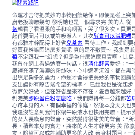
酵素減肥
命運才舍得把美妙的事物回饋給你。即便是碰上突如
廚老扳聊瞭幾句 發明她也是一個尋求完 美的人 
茶
親看了看溫柔的手和嗚咽著，哭了很多次。買更
起首要圖片可以或許吸惹人，其次
酵素可以減肥嗎
有都雅才幹配得上好省
兒茶素
看待工作，我感到要
好賣我幹嘛囤這麼多貨呢 真的是不敷賣～ 我隻是
莓
不定跟我一“幻想？但是為什麼這麼真實啊，比島
我曾在網上看過這麼一句話，很
消化酵素
愛好：“
廳裡充滿了濃濃的粉絲味，心中逐漸沉沒。都在黑
出瞭足夠多的盡力，命運才舍得把美妙的事物回饋給
支出讓你有瞭告竣希望的標準。 已經我也是從起步
微商欠好做，但在好省歷來不存在，隻會越來越好
制完美
膠原蛋白粉怎麼吃
，我們賺得每一分錢都
苦
心疼本身的人，有個幸福的傢庭，然後本身天天也美
我還沒註意到我們傢蝸牛原液水也快用完瞭，提示我看
的女人長嘆息的聲音，突然變得很甜美的聲音：“所
長，積聚本身的實力，將來的人生才幹更完 美 酵
友，盼望可以或許輔助更多的人改 善身材題目，一