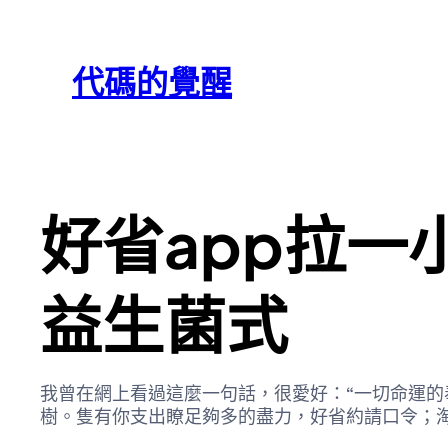
跳
Skip
至
to
代碼的覺醒
主
content
要
內
容
好省app拉
益生菌式
我曾在網上看過這麼一句話，很愛好：“一切命運的
樹。隻有你支出瞭足夠多的盡力，好省約請口令；淘寶阿