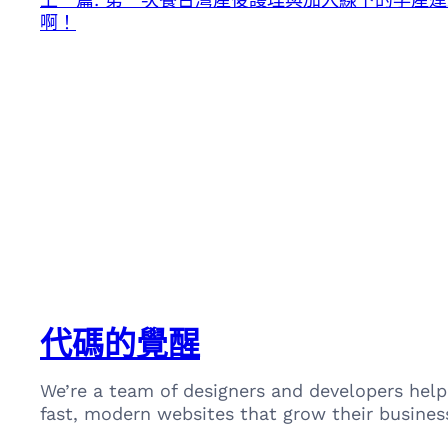
啊！
代碼的覺醒
We’re a team of designers and developers help
fast, modern websites that grow their busines