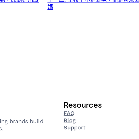
媽
Resources
FAQ
Blog
ing brands build
Support
s.