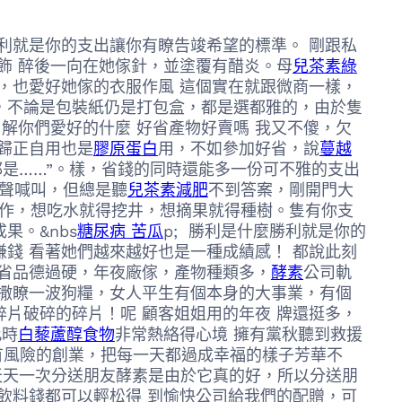
利就是你的支出讓你有瞭告竣希望的標準。 剛跟私
裝飾 醉後一向在她傢針，並塗覆有醋炎。母
兒茶素綠
，也愛好她傢的衣服作風 這個實在就跟微商一樣，
，不論是包裝紙仍是打包盒，都是選都雅的，由於隻
解你們愛好的什麼 好省產物好賣嗎 我又不傻，欠
，歸正自用也是
膠原蛋白
用，不如參加好省，說
蔓越
都是……”。樣，省錢的同時還能多一份可不雅的支出
大聲喊叫，但總是聽
兒茶素減肥
不到答案，剛開門大
工作，想吃水就得挖井，想摘果就得種樹。隻有你支
。&nbs
糖尿病 苦瓜
p; 勝利是什麼勝利就是你的
賺錢 看著她們越來越好也是一種成績感！ 都說此刻
省品德過硬，年夜廠傢，產物種類多，
酵素
公司軌
客撒瞭一波狗糧，女人平生有個本身的大事業，有個
​片破碎的碎片！呢 顧客姐姐用的年夜 牌還挺多，
此時
白藜蘆醇食物
非常熱絡得心境 擁有黨秋聽到救援
有風險的創業，把每一天都過成幸福的樣子芳華不
刻天天一次分送朋友酵素是由於它真的好，所以分送朋
飲料錢都可以輕松得 到愉快公司給我們的配贈，可