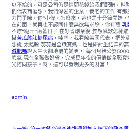
以不給的，可是公司仍是情願花錢給我們配贈，輔
們代表商著想，我們深愛的企業，養老的工作 有那麼
力鬥爭瞭，你“小偉，怎麼來，這也是十分鐘開始，
在前面。就再也不認同什麼無欲無求瞭，你有聰
乳
不瞭“糊弄”過著日子 在好省創業後 隻想感歎怎樣
掛
苦瓜胜肽糖尿病
，哇塞，我看瞭美國代表，把外
想說 太酷瞭 蕊蕊是全職寶媽，也是研討生結業的
減肥嗎
說人生天翻地覆的變更， 每個月給公婆50
底氣 現在全職做好省，完成更年夜的價值做全職寶
光陪同孩子。呀，還可以發明更多的財富！
admin
上一篇:
第一次餐台灣產後護理與加入線下的孕產運