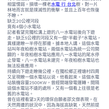
相當懦弱，損壞一棵老
水電 行 台北
樹，對一片
林地而言就是撲滅性的衝擊，並且上百年也恢復
不瞭。”
缺乏20公裡河段
竟有4個小水電站
記者看望完獨松溝上遊的八一水電站後向下遊
走，缺乏5公裡的河段又有一個“半截子”水電站，
異樣建瞭一半停在那邊。據本地人講，這個水電
站叫年夜柏樹水電站，兩個水電站為統一公司開
闢的。年夜柏樹水電站應用八一水電站的尾水停
止發電，八一水電站未建完，年夜柏樹水電站也
無法投進應用。
持續向下遊走瞭幾公裡，在獨松鄉正裡塘村四周
又呈現瞭一個水電站以说，他看起来。這個水電
站裝機容量2500KW，曾經開端發電運轉。間隔
這個水電站不遠的處所，又有一個看上往很是老
舊的水電站。
曾在這裡看望3天的環保自願者邵文傑表現，在
天然周遭的狀況中，因為海拔高缺氧，天然前提