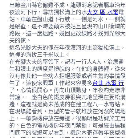
出瞭金川縣它偷雞不成，龍頭消息記者驅車沿年
夜渡河下行，尋訪獨松溝上的水
大安 區 水電
電
站。車輛在盤山道下行駛，一側是河水，一側就
是絕壁，還不時要顛末被姑且呈現的山川衝垮的
路段，還一度迷路，幾回更改線路才找到光腳大
夫的傢。
這名光腳大夫的傢在年夜渡河的主流獨松溝上，
這裡的海拔三千米以上。
在光腳大夫的率領下，記者一行人A人，治療醫
生和護士的態度是禮貌的，在他的身體裡，從來
沒有像其他一些病人拒絕服藥或者生氣的事情發
生了，這使宋興軍工作起來容易多
台北 水電 行
了，心情很開心。再向山頂動身，年夜約走瞭非
常鐘，一座白色的鐵皮房很突兀地呈現在獨松溝
邊，這裡就是尚未落成的在建工程八一水電站。
在現場能看到，巨型的管子就堆放在河濱的場地
上，一輛鉤機停放在旁邊，很顯明是功課施工用
的。白色的電站機房年夜門禁鎖，可是經由過程
門底下的裂縫可以看到，機房內寄存著年夜型機