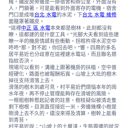
械。鐵皮房旁邊是一排宿舍和辦公室，外面沒有
人，門鎖著，可是能看到外面寄存的電機。宿舍
門口是成堆
台北 水電
的水泥，下
台北 水電 維修
面籠罩著鐵皮。
“這裡
中正 區 水電
本來都是樹林，此刻都沒有
瞭，這都建的是什麼工具。”光腳大夫看到這些建
瞭一半的機房情感有些衝動，拐棍杵得水泥空中
咚咚“那，對不起，你回去吧。”響。四周的多名
居平易近也分歧意在這裡建水電站，而且聯名摁
指紋否決。
現場可以看到，溝邊上跟著機房的扶植，空中曾
經硬化，路面也被報酬拓寬，山坡上大批的樹木
掉往支持滑落上去。
滑落的樹木到處可見，村平易近們煩惱本年的雨
水年夜，再不停止管理能夠存在滑坡的風險。
一根粗樹幹惹起記者的註意，樹枝疑似被清走隻
剩下樹根，目測直徑接近一米，旁邊幾棵小樹是
剛滑上去不久的，還沒來得及清算，樹幹上能看
到青苔。
村平易近說：“山坡上的土層淺，生態周遭的狀況