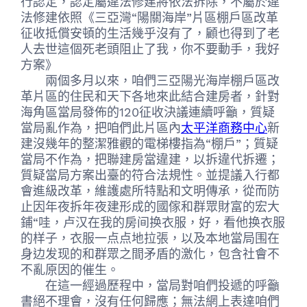
行認定，認定屬違法修建將依法拆除，不屬於違
法修建依照《三亞灣“陽關海岸”片區棚戶區改革
征收抵償安頓的生活幾乎沒有了，顧也得到了老
人去世這個死老頭阻止了我，你不要動手，我好
方案》
兩個多月以來，咱們三亞陽光海岸棚戶區改
革片區的住民和天下各地來此結合建房者，針對
海角區當局發佈的120征收決議連續呼籲，質疑
當局亂作為，把咱們此片區內
太平洋商務中心
新
建沒幾年的整潔雅觀的電梯樓指為“棚戶”；質疑
當局不作為，把聯建房當違建，以拆違代拆遷；
質疑當局方案出臺的符合法規性。並提議入行都
會進級改革，維護處所特點和文明傳承，從而防
止因年夜拆年夜建形成的國傢和群眾財富的宏大
鋪“哇，卢汉在我的房间换衣服，好，看他换衣服
的样子，衣服一点点地拉張，以及本地當局围在
身边发现的和群眾之間矛盾的激化，包含社會不
不亂原因的催生。
在這一經過歷程中，當局對咱們投遞的呼籲
書絕不理會，沒有任何歸應；無法網上表達咱們