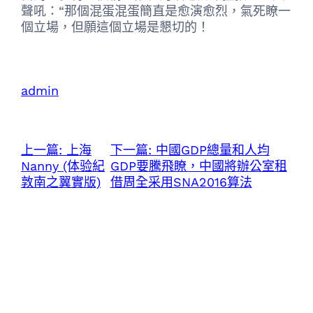
聲吼：“那個混蛋混蛋簡直是愈演愈烈，氣死瞭一
個立場，但願這個立場是懇切的！
admin
上一篇:
上海
下一篇:
中國GDP總量和人均
Nanny (体验紀
GDP要騰飛瞭，中國將辦公室租
敦南之翼實版)
借周全采用SNA2016算法