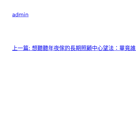
admin
上一篇:
想聽聽年夜傢的長期照顧中心望法：畢竟誰