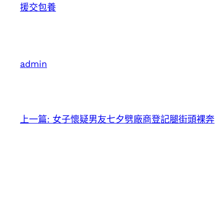
援交
包養
admin
上一篇:
女子懷疑男友七夕劈廠商登記腿街頭裸奔