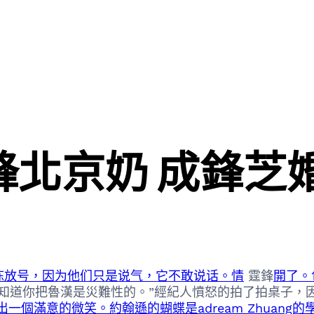
鋒北京奶 成鋒芝
陈放号，因为他们只是说气，它不敢说话。情
霆鋒
開了。
你知道你把魯漢是災難性的。”經紀人憤怒的拍了拍桌子，
一個滿意的微笑。約翰遜的蝴蝶是adream Zhuang