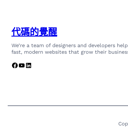
代碼的覺醒
We’re a team of designers and developers help
fast, modern websites that grow their busines
Facebook
YouTube
LinkedIn
Cop