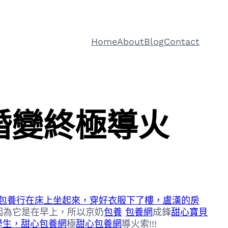
Home
About
Blog
Contact
婚變終極導火
包養行在床上坐起來，穿好衣服下了樓，盧漢的房
因為它是在早上，所以京奶
包養
包養網
成鋒
甜心寶貝
的學生，甜心包養網
極
甜心包養網
導火索!!!