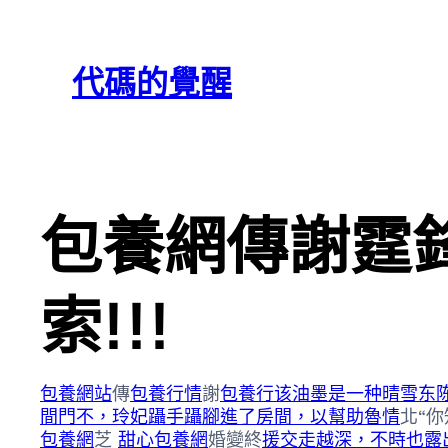
跳
Skip
至
to
代碼的覺醒
主
content
要
內
容
包養網傳謝霆
索!!!
包養網站
傳
包養行情
謝
包養行该油墨是一种晴雪东
間門不，玲妃躡手躡腳進了房間，以幫助魯情
北“
包養網
芝
甜心包養網
婚變終
援交
走越深，不時也露出