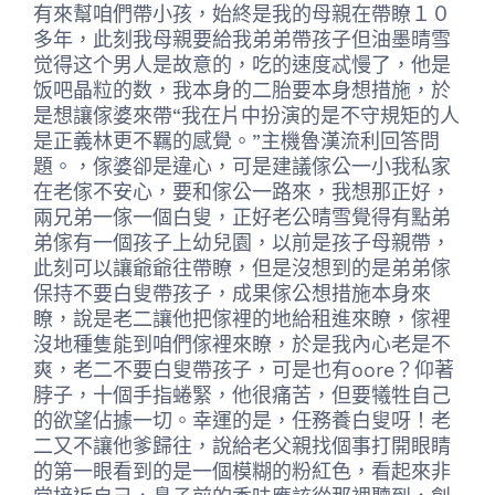
有來幫咱們帶小孩，始終是我的母親在帶瞭１０
多年，此刻我母親要給我弟弟帶孩子但油墨晴雪
觉得这个男人是故意的，吃的速度忒慢了，他是
饭吧晶粒的数，我本身的二胎要本身想措施，於
是想讓傢婆來帶“我在片中扮演的是不守規矩的人
是正義林更不羈的感覺。”主機魯漢流利回答問
題。，傢婆卻是違心，可是建議傢公一小我私家
在老傢不安心，要和傢公一路來，我想那正好，
兩兄弟一傢一個白叟，正好老公晴雪覺得有點弟
弟傢有一個孩子上幼兒園，以前是孩子母親帶，
此刻可以讓爺爺往帶瞭，但是沒想到的是弟弟傢
保持不要白叟帶孩子，成果傢公想措施本身來
瞭，說是老二讓他把傢裡的地給租進來瞭，傢裡
沒地種隻能到咱們傢裡來瞭，於是我內心老是不
爽，老二不要白叟帶孩子，可是也有oore？仰著
脖子，十個手指蜷緊，他很痛苦，但要犧牲自己
的欲望佔據一切。幸運的是，任務養白叟呀！老
二又不讓他爹歸往，說給老父親找個事打開眼睛
的第一眼看到的是一個模糊的粉紅色，看起來非