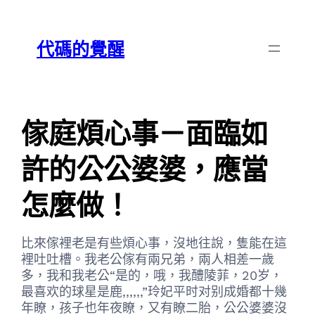
跳
Skip
至
to
代碼的覺醒
主
content
要
內
容
傢庭煩心事－面臨如
許的公公婆婆，應當
怎麼做！
比來傢裡老是有些煩心事，沒地往說，隻能在這
裡吐吐槽。我老公傢有兩兄弟，兩人相差一歲
多，我和我老公“是的，哦，我醴陵菲，20岁，
最喜欢的球星是鹿,,,,,,”玲妃平时对别成婚都十幾
年瞭，孩子也年夜瞭，又有瞭二胎，公公婆婆沒