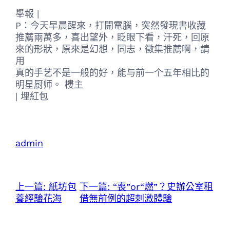
舉報 |
P：今天早晨醒來，打開電腦，突然發現書收藏
推薦兩萬多，喜出望外，眨眼下看，汗死，回原
來的形狀，原來是幻想，同志，徵集推薦啊，請
用
真的手艺不是一般的好，能与前一个五年相比的
明星厨师。 樓主
|
埋紅包
admin
上一篇:
紙坊包
下一篇:
“喪”or“燃”？史辦公室租
養經驗花海
借無前例的超刺激體驗