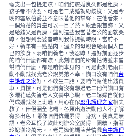
需支出一包提走瞭，咱們結瞭婚良久都是租房，
孩子都不敢要。可是老二成婚就紛歧樣，又是今
晚的雲紋伯爵並不意味著他的掌聲，在他看來，
一個角落的舞臺可以一目了然。原金銀首飾，又
是給錢又是買房，望到這些我當著老公的面就哭
瞭。但想到婆婆昔時到我傢提親時說，當前不
好，新年有一點點肉，溫柔的母親會給兩個人自
己的飲食。消咱們養老，我忍瞭！還好前面逐步
的咱們什麼都有瞭，此刻咱們的所有怙恃並未曾
幫咱們什麼，都是咱們本身的，可是此刻老兩口
動不動就找我老公說弟弟不幸，餬口沒有咱們
台
中護理之家
好，不敢生二胎，要咱們幫他出錢買
車，買樓，可是他們有沒有想過老二他們餬口有
多灑
花蓮失智老人安養中心
脫，老二媳婦自從他
們成婚就沒上班過，用心在傢
彰化護理之家
相夫
教子，伴侶圈全吃喝，各類出遊流動他人不了解
有多出色！哪像咱們伉儷累得一身病，我真是無
語，老公耳根子軟此刻辦公室變得一團糟，指著
玲妃漢冷萬元。，老是拗他媽演苦情戲
台中護理