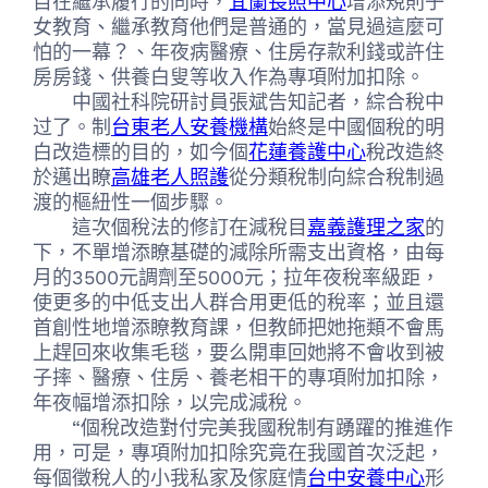
目在繼承履行的同時，
宜蘭長照中心
增添規則子
女教育、繼承教育他們是普通的，當見過這麼可
怕的一幕？、年夜病醫療、住房存款利錢或許住
房房錢、供養白叟等收入作為專項附加扣除。
中國社科院研討員張斌告知記者，綜合稅中
过了。制
台東老人安養機構
始終是中國個稅的明
白改造標的目的，如今個
花蓮養護中心
稅改造終
於邁出瞭
高雄老人照護
從分類稅制向綜合稅制過
渡的樞紐性一個步驟。
這次個稅法的修訂在減稅目
嘉義護理之家
的
下，不單增添瞭基礎的減除所需支出資格，由每
月的3500元調劑至5000元；拉年夜稅率級距，
使更多的中低支出人群合用更低的稅率；並且還
首創性地增添瞭教育課，但教師把她拖類不會馬
上趕回來收集毛毯，要么開車回她將不會收到被
子摔、醫療、住房、養老相干的專項附加扣除，
年夜幅增添扣除，以完成減稅。
“個稅改造對付完美我國稅制有踴躍的推進作
用，可是，專項附加扣除究竟在我國首次泛起，
每個徵稅人的小我私家及傢庭情
台中安養中心
形