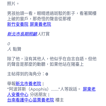
照片。
男孩抬頭一看，眼睛透過斑駁的影子，看著閣樓
上破的窗戶，那奇怪的聲音從那裡
新竹安養院
屏東養老院
新北市長期照顧
人
打賞
0
人
點贊
除了他，沒有其他人，他似乎在自言自語。但他
的聲音是那麼的動聽，如果他站在陽臺上
主帖得到的海角分：
0
舉報
新北市養老院
|
“阿波菲斯（Apophis）……”人等說話。
屏東老
人安養中心
分送朋友 |
台南看護中心
苗栗養老院
樓主