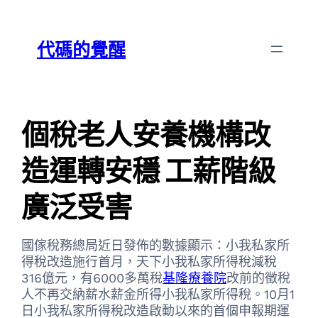
跳
Skip
至
to
代碼的覺醒
主
content
要
內
容
個稅老人安養機構改
造運轉安穩 工薪階級
廣泛受害
國傢稅務總局近日發佈的數據顯示：小我私家所
得稅改造施行首月，天下小我私家所得稅減稅
316億元，有6000多萬稅
基隆療養院
改前的徵稅
人不再交納薪水薪金所得小我私家所得稅。10月1
日小我私家所得稅改造啟動以來的首個申報期運