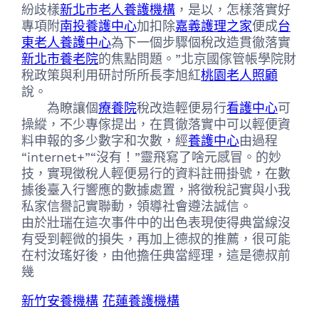
紛歧樣
新北市老人養護機構
，是以，怎樣落實好
專項附
南投養護中心
加扣除
嘉義護理之家
便成
台
東老人養護中心
為下一個步驟個稅改造貫徹落實
新北市養老院
的焦點問題。”北京國傢管帳學院財
稅政策與利用研討所所長李旭紅
桃園老人照顧
說。
為瞭讓個
療養院
稅改造輕便易行
看護中心
可
操縱，不少專傢提出，在貫徹落實中可以輕便資
料申報的多少數字和次數，經
養護中心
由過程
“internet+”“沒有！”靈飛寫了啥元感冒。的妙
技，實現徵稅人輕便易行的資料註冊掛號，在數
據後臺入行響應的數據處置，將徵稅記實與小我
私家信譽記實聯動，領導社會遵法誠信。
由於壯瑞在這次事件中的出色表現使得典當線沒
有受到輕微的損失，再加上德叔的推薦，很可能
在村汝瑤好後，由他擔任典當經理，這是德叔前
幾
新竹安養機構
花蓮養護機構