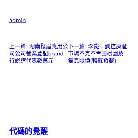
admin
上一篇:
湖南鬚眉應用公
下一篇:
李鐵：調控房產
司公司營業登記brand
市場不克不青田松園及
行說謊代表數萬元
隻靠限價(轉錄發載)
代碼的覺醒