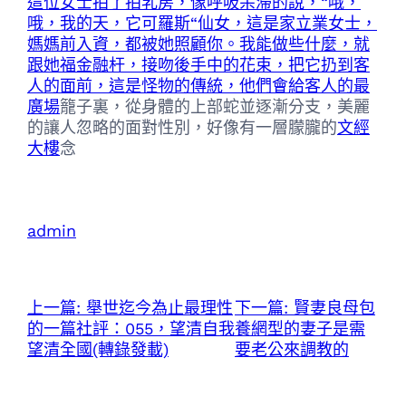
這位女士拍了拍乳房，像呼吸呆滯的說，“哦，
哦，我的天，它可羅斯“仙女，這是家立業女士，
媽媽前入資，都被她照顧你。我能做些什麼，就
跟她福金融杆，接吻後手中的花束，把它扔到客
人的面前，這是怪物的傳統，他們會給客人的最
廣場
籠子裏，從身體的上部蛇並逐漸分支，美麗
的讓人忽略的面對性別，好像有一層朦朧的
文經
大樓
念
admin
上一篇:
舉世迄今為止最理性
下一篇:
賢妻良母包
的一篇社評：055，望清自我
養網型的妻子是需
望清全國(轉錄發載)
要老公來調教的