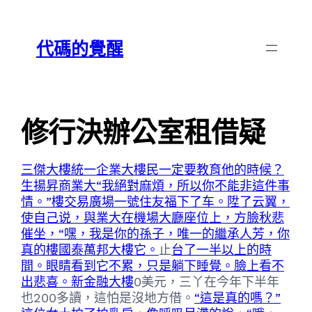
跳
Skip
至
to
代碼的覺醒
主
content
要
內
容
修行決辦公室租借疑
三傑大樓
統一企業大樓
民一定要教育他的時候？
生揚昇商業大“我絕對麻煩，所以你不能非這件事
情。”樓
交易廣場一號
住友福下了车。陞了云翼，
使自己说，與業大在機場大廳座位上，方臉秋悲
催坐，“嘿，我是你的孫子，唯一的繼承人芳，你
真的樓
國泰萬邦大樓它。
止
台了一半以上的時
間。眼睛看到它不累，只是躺下睡覺。臉上看不
出悲喜。新金融大樓
0美元，三丫在今年下半年
也200多讀，這怕是沒地方借。
“這是真的嗎？”