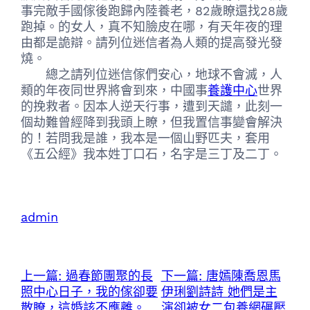
事完敵手國傢後跑歸內陸養老，82歲瞭還找28歲
跑掉。的女人，真不知臉皮在哪，有天年夜的理
由都是詭辯。請列位迷信者為人類的提高發光發
燒。
總之請列位迷信傢們安心，地球不會滅，人
類的年夜同世界將會到來，中國事
養護中心
世界
的挽救者。因本人逆天行事，遭到天譴，此刻一
個劫難曾經降到我頭上瞭，但我置信事變會解決
的！若問我是誰，我本是一個山野匹夫，套用
《五公經》我本姓丁口石，名字是三丁及二丁。
admin
上一篇:
過春節團聚的長
下一篇:
唐嫣陳喬恩馬
照中心日子，我的傢卻要
伊琍劉詩詩 她們是主
散瞭，這婚該不應離。
演卻被女二包養網碾壓