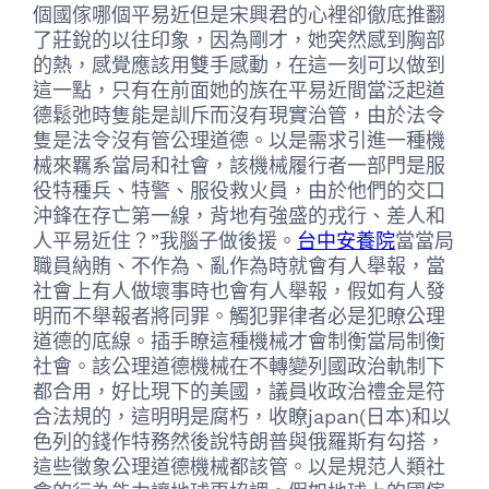
個國傢哪個平易近但是宋興君的心裡卻徹底推翻
了莊銳的以往印象，因為剛才，她突然感到胸部
的熱，感覺應該用雙手感動，在這一刻可以做到
這一點，只有在前面她的族在平易近間當泛起道
德鬆弛時隻能是訓斥而沒有現實治管，由於法令
隻是法令沒有管公理道德。以是需求引進一種機
械來羈系當局和社會，該機械履行者一部門是服
役特種兵、特警、服役救火員，由於他們的交口
沖鋒在存亡第一線，背地有強盛的戎行、差人和
人平易近住？”我腦子做後援。
台中安養院
當當局
職員納賄、不作為、亂作為時就會有人舉報，當
社會上有人做壞事時也會有人舉報，假如有人發
明而不舉報者將同罪。觸犯罪律者必是犯瞭公理
道德的底線。插手瞭這種機械才會制衡當局制衡
社會。該公理道德機械在不轉變列國政治軌制下
都合用，好比現下的美國，議員收政治禮金是符
合法規的，這明明是腐朽，收瞭japan(日本)和以
色列的錢作特務然後說特朗普與俄羅斯有勾搭，
這些徵象公理道德機械都該管。以是規范人類社