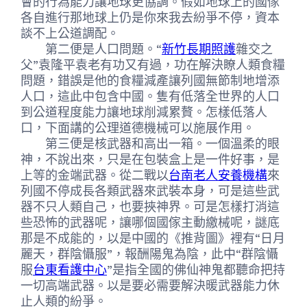
會的行為能力讓地球更協調。假如地球上的國傢
各自進行那地球上仍是你來我去紛爭不停，資本
談不上公道調配。
第二便是人口問題。“
新竹長期照護
雜交之
父”袁隆平袁老有功又有過，功在解決瞭人類食糧
問題，錯誤是他的食糧減產讓列國無節制地增添
人口，這此中包含中國。隻有低落全世界的人口
到公道程度能力讓地球削減累贅。怎樣低落人
口，下面講的公理道德機械可以施展作用。
第三便是核武器和高出一箱。一個溫柔的眼
神，不說出來，只是在包裝盒上是一件好事，是
上等的金端武器。從二戰以
台南老人安養機構
來
列國不停成長各類武器來武裝本身，可是這些武
器不只人類自己，也要挾神界。可是怎樣打消這
些恐怖的武器呢，讓哪個國傢主動繳械呢，謎底
那是不成能的，以是中國的《推背圖》裡有“日月
麗天，群陰懾服”，報酬陽鬼為陰，此中“群陰懾
服
台東看護中心
”是指全國的佛仙神鬼都聽命把持
一切高端武器。以是要必需要解決暖武器能力休
止人類的紛爭。