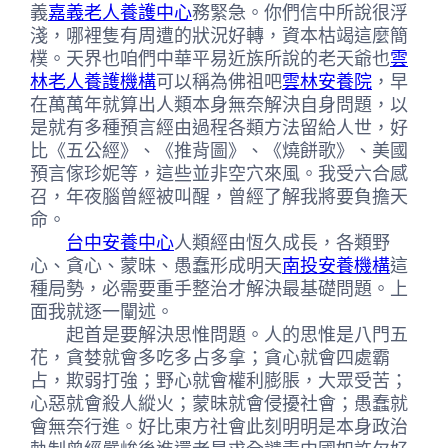
義
嘉義老人養護中心
務緊急。你們信中所說很浮
淺，哪裡隻有周遭的狀況好轉，資本枯竭這麼簡
樸。天界也咱們中華平易近族所說的老天爺也
雲
林老人養護機構
可以稱為佛祖吧
雲林安養院
，早
在萬萬年就算出人類本身無奈解決自身問題，以
是就有多種預言經由過程各類方法留給人世，好
比《五公經》、《推背圖》、《燒餅歌》、美國
預言傢珍妮等，這些並非空穴來風。我受六合感
召，年夜腦曾經被叫醒，曾經了解我將要負擔天
命。
台中安養中心
人類經由恆久成長，各類野
心、貪心、蒙昧、愚蠢形成明天
南投安養機構
這
種局勢，必需要重手整治才解決最基礎問題。上
面我就逐一闡述。
起首是要解決思惟問題。人的思惟是八門五
花，貪婪就會多吃多占多拿；貪心就會四處霸
占，欺弱打強；野心就會權利膨脹，大眾受苦；
心惡就會殺人縱火；蒙昧就會侵擾社會；愚蠢就
會無奈行進。好比東方社會此刻明明是本身政治