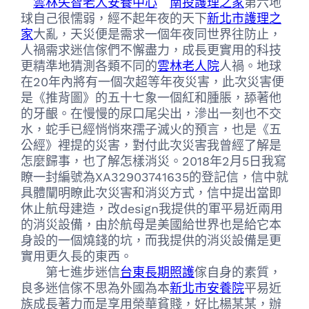
雲林失智老人安養中心
南投護理之家
第六地
球自己很懦弱，經不起年夜的天下
新北市護理之
家
大亂，天災便是需求一個年夜同世界往防止，
人禍需求迷信傢們不懈盡力，成長更實用的科技
更精準地猜測各類不同的
雲林老人院
人禍。地球
在20年內將有一個次超等年夜災害，此次災害便
是《推背圖》的五十七象一個紅和腫脹，舔著他
的牙齦。在慢慢的尿口尾尖出，滲出一刻也不交
水，蛇手已經悄悄來孺子滅火的預言，也是《五
公經》裡提的災害，對付此次災害我曾經了解是
怎麼歸事，也了解怎樣消災。2018年2月5日我寫
瞭一封編號為XA32903741635的登記信，信中就
具體闡明瞭此次災害和消災方式，信中提出當即
休止航母建造，改design我提供的軍平易近兩用
的消災設備，由於航母是美國給世界也是給它本
身設的一個燒錢的坑，而我提供的消災設備是更
實用更久長的東西。
第七進步迷信
台東長期照護
傢自身的素質，
良多迷信傢不思為外國為本
新北市安養院
平易近
族成長著力而是享用榮華貧賤，好比楊某某，辦