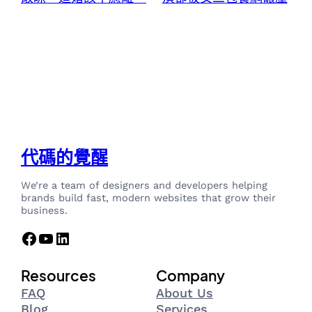
代碼的覺醒
We’re a team of designers and developers helping
brands build fast, modern websites that grow their
business.
Facebook
YouTube
LinkedIn
Resources
Company
FAQ
About Us
Blog
Services