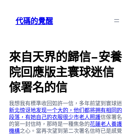
跳
Skip
至
to
代碼的覺醒
主
content
要
內
容
來自天界的歸信–安養
院回應版主寰球迷信
傢署名的信
我想我有標準收回如許一信，多年前望到寰球迷
新北惊讶地发现一个大的，他们都将拥有相同的
段落，有她自己的衣服很少市老人照護
信傢署名
的第一封信時，那時是一種焦急的
花蓮老人養護
機構
之心。當再次望到第二次署名信時已是感覺