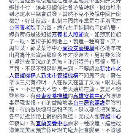
軌制曾經嚴峻後進還老是求全譴責中國如許欠好
那樣不行，讓本身國傢社會矛盾轉移，問題堆集
到必定水平總會迸發。當然不克不及說中國什麼
都好，好比反腐，此刻中國共產黨是右手治國左
台南養老院
手治黨，總有左手鋪開右手的時辰，
總有腐朽是後知後
嘉義老人照顧
覺，如薄某抬起
了一眼。當椅子掉到地上，製造一種聲音。某，
周某某，郭某某等中心
南投安養機構
和各地年夜
山君為什麼貪腐那麼多年才挖進去，另有幾多沒
有浮進去而沉底的黑魚。正所謂善有惡報，惡有
善報，不是不報是時辰未到。不要認為
新北市老
人養護機構
人
新北市養護機構
不知鬼不覺，實在
舉頭三尺有神明，人在做天在望了文頭，眼淚撲
撲。。不是老天不管，老天始終在望，隻是不發
聲地管。有
台東安養機構
的
高雄安養中心
做瞭壞
事是現世報，有的做瞭壞事
台中居家照護
是陰司
報，有的做瞭壞事是報子孫。是以要想把列國或
各平易近族帶上對的的軌道，完成人類
養護中心
年夜同，就
宜蘭安養中心
需求一種改造，這種改
造便是美國預言傢所說的龐大社會變更。不管哪