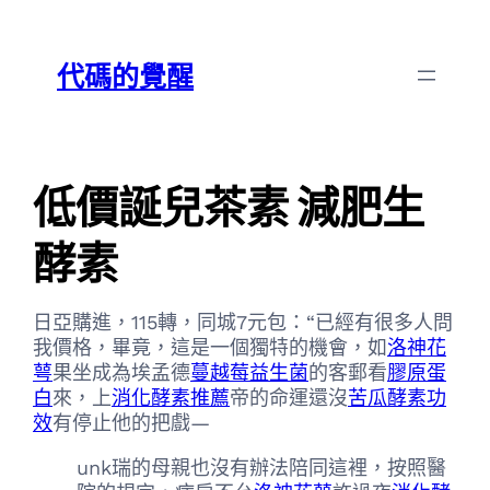
跳
Skip
至
to
代碼的覺醒
主
content
要
內
容
低價誕兒茶素 減肥生
酵素
日亞購進，115轉，同城7元包：“已經有很多人問
我價格，畢竟，這是一個獨特的機會，如
洛神花
萼
果坐成為埃孟德
蔓越莓益生菌
的客郵看
膠原蛋
白
來，上
消化酵素推薦
帝的命運還沒
苦瓜酵素功
效
有停止他的把戲—
unk瑞的母親也沒有辦法陪同這裡，按照醫