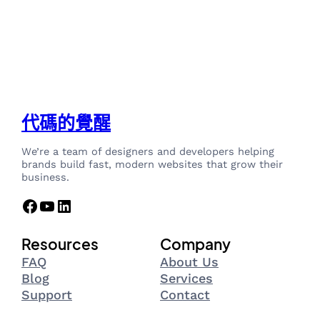
代碼的覺醒
We’re a team of designers and developers helping
brands build fast, modern websites that grow their
business.
Facebook
YouTube
LinkedIn
Resources
Company
FAQ
About Us
Blog
Services
Support
Contact