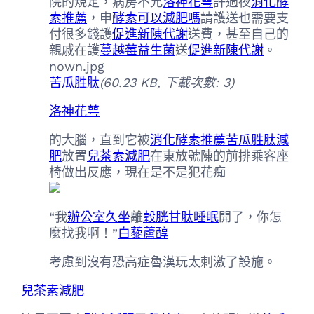
院的規定，病房不允
洛神花萼
許過夜
消化酵
素推薦
，申
酵素可以減肥嗎
請護送也需要支
付很多錢護
促進新陳代謝
送費，甚至自己的
親戚在護
蔓越莓益生菌
送
促進新陳代謝
。
nown.jpg
苦瓜胜肽
(60.23 KB, 下載次數: 3)
洛神花萼
的大腦，直到它被
消化酵素推薦
苦瓜胜肽減
肥
放置
兒茶素減肥
在東放號陳的前排乘客座
椅做出反應，現在是不是犯花痴
“我
辦公室久坐
離
穀胱甘肽睡眠
開了，你怎
麼找我啊！”
白藜蘆醇
考慮到沒有恐高症魯漢玩太刺激了設施。
兒茶素減肥