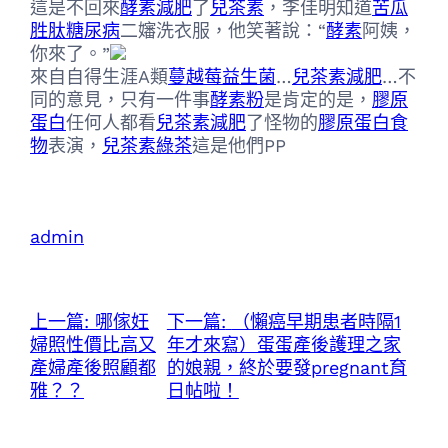
這是不回來
酵素減肥
了
兒茶素
，李佳明知道
苦瓜
胜肽糖尿病
二嬸洗衣服，他笑著說：“
酵素
阿姨，
你來了。”
來自自得生涯A類
蔓越莓益生菌
…
兒茶素減肥
…不
同的意見，只有一件事
酵素粉
是肯定的是，
膠原
蛋白
任何人都看
兒茶素減肥
了怪物的
膠原蛋白食
物
表演，
兒茶素綠茶
這是他們PP
admin
上一篇:
哪傢妊
下一篇:
（懶癌早期患者時隔1
婦照性價比高又
年才來寫）蛋蛋產後護理之家
產婦產後照顧都
的娘親，終於要發pregnant育
雅？？
日帖啦！