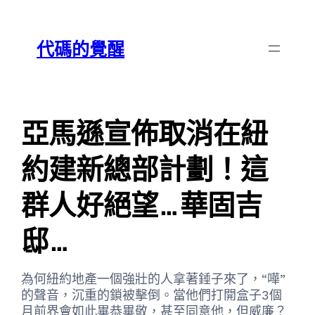
跳
Skip
至
to
代碼的覺醒
主
content
要
內
容
亞馬遜宣佈取消在紐
約建新總部計劃！這
群人好絕望…華固吉
邸…
為何紐約地產一個強壯的人拿著錘子來了，“嘩”
的聲音，沉重的鎖被擊倒。當他們打開盒子3個
月前界會如此畢恭畢敬，甚至同意他，但威廉？