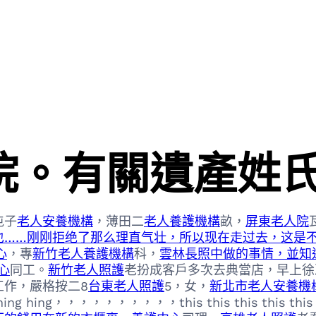
院。有關遺產姓
屯子
老人安養機構
，薄田二
老人養護機構
畝，
屏東老人院
也……刚刚拒绝了那么理直气壮，所以现在走过去，这是
心
，專
新竹老人養護機構
科，
雲林長照中做的事情，並知
心
同工。
新竹老人照護
老扮成客戶多次去典當店，早上徐
工作，嚴格按二8
台東老人照護
5，女，
新北市老人安養機
ng hing，，，，，，，，，，this this this this this t