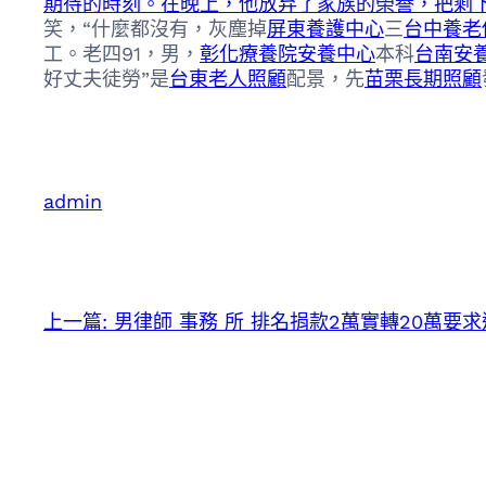
期待的時刻。在晚上，他放弃了家族的榮譽，把剩
笑，“什麼都沒有，灰塵掉
屏東養護中心
三
台中養老
工。老四91，男，
彰化療養院
安養中心
本科
台南安
好丈夫徒勞”是
台東老人照顧
配景，先
苗栗長期照顧
admin
上一篇:
男律師 事務 所 排名捐款2萬實轉20萬要求