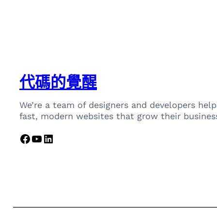
代碼的覺醒
We’re a team of designers and developers help
fast, modern websites that grow their busines
Facebook
YouTube
LinkedIn