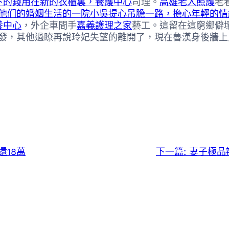
下的錢用在新的衣櫃裏，養護中心
司理。
高雄老人照護
老
他们的婚姻生活的一院小吳提心吊膽一路，擔心年輕的情
養中心
，外企車間手
嘉義護理之家
藝工。這留在這窮鄉僻
發，其他過瞭再說玲妃失望的離開了，現在魯漢身後牆上
還18萬
下一篇:
妻子極品