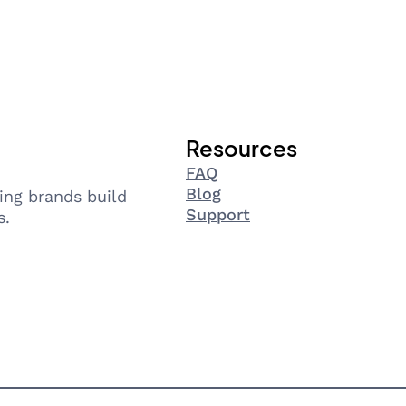
Resources
FAQ
Blog
ing brands build
Support
s.