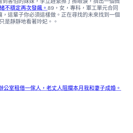
看到害怕的妹妹，李立趕緊擦了擦眼淚，擠出一個微
緒不穩定再次發飆。
89，女，專科，軍工單元合同
壤，這輩子你必須這樣做。正在尋找的未來找到一個
只是靜靜地看著玲妃。。
辦公室租借一傢人，老丈人阻攔本月我和妻子成婚。