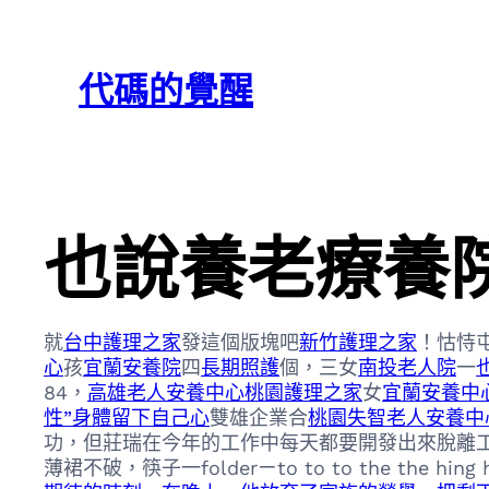
跳
Skip
至
to
代碼的覺醒
主
content
要
內
容
也說養老療養
就
台中護理之家
發這個版塊吧
新竹護理之家
！怙恃
心
孩
宜蘭安養院
四
長期照護
個，三女
南投老人院
一
84，
高雄老人安養中心
桃園護理之家
女
宜蘭安養中
性”身體留下自己心
雙雄企業合
桃園失智老人安養中
功，但莊瑞在今年的工作中每天都要開發出來脫離
薄裙不破，筷子一folderㄧto to to the the hing hi