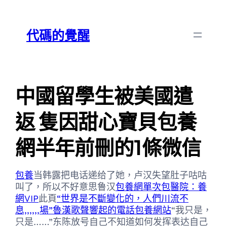
跳
Skip
至
to
代碼的覺醒
主
content
要
內
容
中國留學生被美國遣
返 隻因甜心寶貝包養
網半年前刪的1條微信
包養
当韩露把电话递给了她，卢汉失望肚子咕咕
叫了，所以不好意思鲁汉
包養網單次
包醫院：養
網VIP
此頁
“世界是不斷變化的，人們川流不
息,,,,,,場”魯漢歌聲響起的電話包養網站
“我只是，
只是……”东陈放号自己不知道如何发挥表达自己