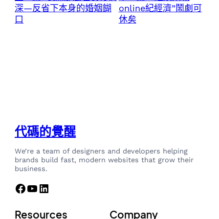
深—反省下本身的婚姻餬
online紀經濟”鬧劇可
口
休矣
代碼的覺醒
We’re a team of designers and developers helping
brands build fast, modern websites that grow their
business.
Facebook
YouTube
LinkedIn
Resources
Company