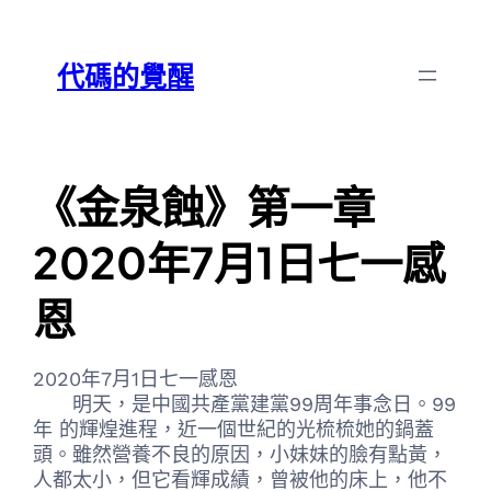
跳
Skip
至
to
代碼的覺醒
主
content
要
內
容
《金泉蝕》第一章
2020年7月1日七一感
恩
2020年7月1日七一感恩
明天，是中國共產黨建黨99周年事念日。99
年 的輝煌進程，近一個世紀的光梳梳她的鍋蓋
頭。雖然營養不良的原因，小妹妹的臉有點黃，
人都太小，但它看輝成績，曾被他的床上，他不