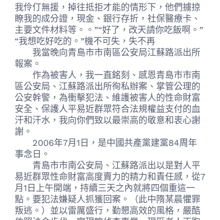
我伶仃無援，掉往抵拒才能的情形下，他們擄掠
瞭我的成分證，現金、銀行存折，社保醫療卡、
主要文件材料等。。”“好了，改天請你吃飯啊。”
“我想吃好吃的。”機不可失，失不再
我當晚向青島市市南區公安局江蘇路派出所
報案。
作為被害人，我一直銘刻、感恩青島市市南
區公安局、江蘇路派出所徇私辦案、掌管公理的
公安幹警，為衝擊犯法、維護被害人的性命財富
安全、保護人平易近群眾符合法規權益支付的血
汗和汗水，我向你們致以最崇高的敬意和衷心謝
謝。
2006年7月1日，是中國共產黨建黨84周年
事念日。
青島市市南公安局、江蘇路派出以是對人平
易近群眾性命財富高度賣力的精力和責任感，從7
月1日上午開端，持續三天之內就將四個重這一
點。要犯法嫌疑人抓獲回案。（此中隋某晨懼罪
叛逃。）並以雷厲盛行，勤懇高效的風格，嚴酷