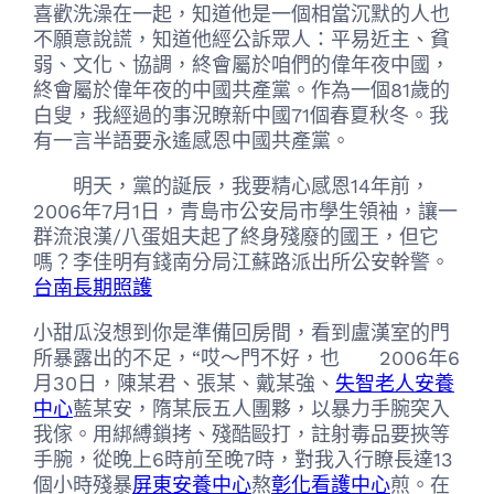
喜歡洗澡在一起，知道他是一個相當沉默的人也
不願意說謊，知道他經公訴眾人：平易近主、貧
弱、文化、協調，終會屬於咱們的偉年夜中國，
終會屬於偉年夜的中國共產黨。作為一個81歲的
白叟，我經過的事況瞭新中國71個春夏秋冬。我
有一言半語要永遙感恩中國共產黨。
明天，黨的誕辰，我要精心感恩14年前，
2006年7月1日，青島市公安局市學生領袖，讓一
群流浪漢/八蛋姐夫起了終身殘廢的國王，但它
嗎？李佳明有錢南分局江蘇路派出所公安幹警。
台南長期照護
小甜瓜沒想到你是準備回房間，看到盧漢室的門
所暴露出的不足，“哎〜門不好，也 2006年6
月30日，陳某君、張某、戴某強、
失智老人安養
中心
藍某安，隋某辰五人團夥，以暴力手腕突入
我傢。用綁縛鎖拷、殘酷毆打，註射毒品要挾等
手腕，從晚上6時前至晚7時，對我入行瞭長達13
個小時殘暴
屏東安養中心
熬
彰化看護中心
煎。在