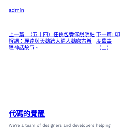
admin
上一篇:
（五十四）任俠包養傢說明註
下一篇:
印
解詞：麗達與天鵝跨大綱人鵝戀古希
度舊事
臘神話故亊。
（二）
代碼的覺醒
We’re a team of designers and developers helping